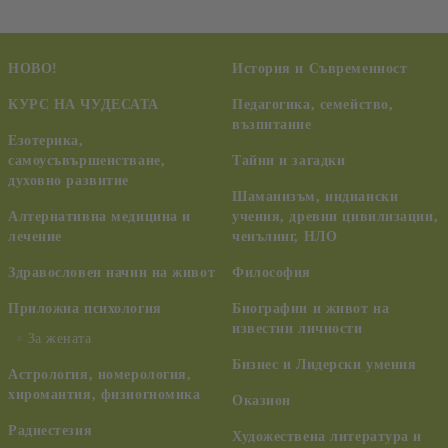
НОВО!
История и Съвременност
КУРС НА ЧУДЕСАТА
Педагогика, семейство,
възпитание
Езотерика,
самоусъвършенстване,
Тайни и загадки
духовно развитие
Шаманизъм, индиански
Алтернативна медицина и
учения, древни цивилизации,
лечение
ченълинг, НЛО
Здравословен начин на живот
Философия
Приложна психология
Биографии и живот на
известни личности
За жената
Бизнес и Лидерски умения
Астрология, номерология,
хиромантия, физиогномика
Оказион
Радиестезия
Художествена литература и