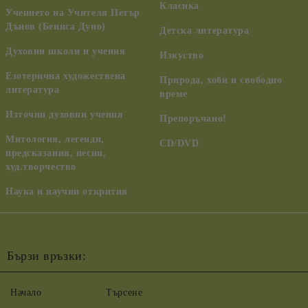
Класика
Учението на Учителя Петър
Дънов (Беинса Дуно)
Детска литература
Духовни школи и учения
Изкуство
Езотерична художествена
Природа, хоби и свободно
литература
време
Източни духовни учения
Препоръчано!
Митология, легенди,
CD/DVD
предсказания, песни,
худ.творчество
Наука и научни открития
Бързи връзки:
Начало
Търсене