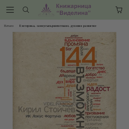
Начало
Езотерика, самоусъвършенстване, духовно развитие