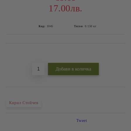
17.00лв.
Код:
1045
Тегло:
0.150
кг
Добави в желани
Кирил Стойчев
Tweet