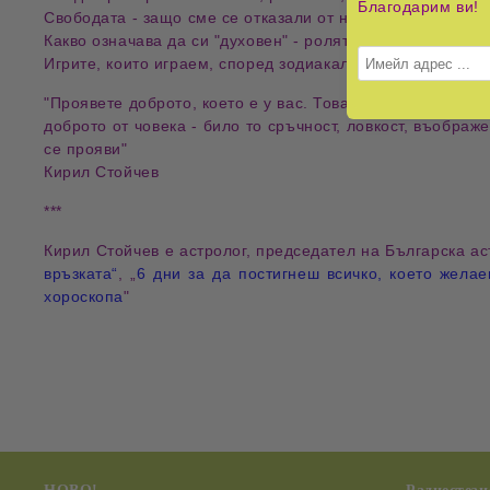
Благодарим ви!
Свободата - защо сме се отказали от нея и как да си я 
Какво означава да си "духовен" - ролята на духовността
Игрите, които играем, според зодиакалния знак под кой
"
Проявете доброто, което е у вас. Това е законът на зак
доброто от човека - било то сръчност, ловкост, въображ
се прояви
"
Кирил Стойчев
***
Кирил Стойчев
е астролог, председател на Българска ас
връзката“
, „
6 дни за да постигнеш всичко, което жела
хороскопа
"