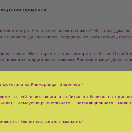
вързани продукти
истина е игра
. А знаете ли каква е вашата? Не става дума за
ли се мъчите да оцелявате, затрупани от задължения, сметки
а за всички. Не я търсете, за да намерите себе си.
Открийте
ея, поканете и други да се включат. Вие също може да се вкл
о ви отнема свободното време, всъщност ви пречи да живеете
а Бюлетина на Книжарница "Виделина"!
предназначено за игра. Защото
животът е игра и играта е живот
аме за най-новите книги и събития в областта на приложн
оброто здраве не е трудно и проблемно начинание, а е лесно
живот, самоусъвършенстването, нетрадиционната медиц
вота в игра
, за постигане на желаното. Пътят към вашето щаст
пишете от Бюлетина, когато пожелаете!
ността в игра