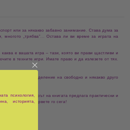
 спорт или за някакво забавно занимание. Става дума за
, многото „трябва”... Остава ли ви време за играта на
 каква е вашата игра – тази, която ви прави щастливи и
ючите в техните игри. Имате право и да излезете от тях.
. Дори самото разделение на свободно и някакво друго
. Играйте!
ата психология,
 - като игра! Авторът на книгата предлага
практически и
ина, историята,
ие е открит – извървете го сега!