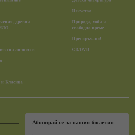
възпитание
Детска литература
Изкуство
чения, древни
Природа, хоби и
 НЛО
свободно време
Препоръчано!
вестни личности
CD/DVD
я
 и Класика
Абонирай се за нашия бюлетин