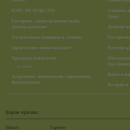
НОВО!
Радиестези
КУРС НА ЧУДЕСАТА
Учението 
Дуно)
Езотерика, самоусъвършенстване,
духовно развитие
Духовни ш
Алтернативна медицина и лечение
Езотерична
Здравословен начин на живот
Източни д
Приложна психология
Митология,
худ.творче
За жената
Наука и н
Астрология, номерология, хиромантия,
физиогномика
История и
Бързи връзки:
Начало
Търсене