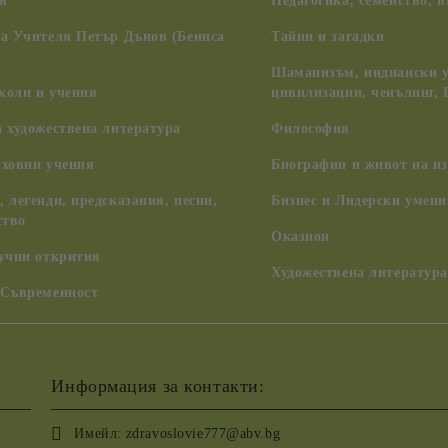
я
Педагогика, семейство, 
на Учителя Петър Дънов (Беинса
Тайни и загадки
Шаманизъм, индиански у
коли и учения
цивилизации, ченълинг,
 художествена литература
Философия
уховни учения
Биографии и живот на из
 легенди, предсказания, песни,
Бизнес и Лидерски умени
ство
Оказион
аучни открития
Художествена литература
 Съвременност
Информация за контакти:
Имейл:
zdravoslovie777@abv.bg