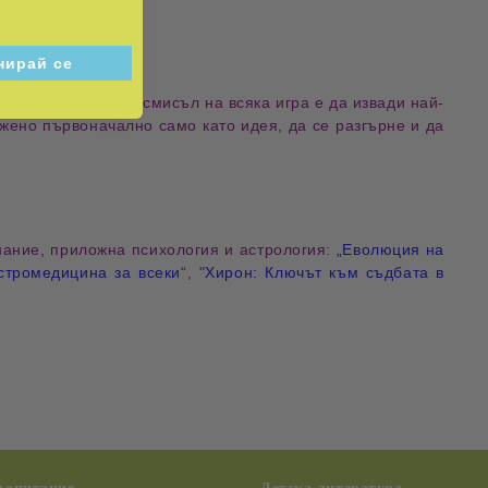
навсякъде. Висшият смисъл на всяка игра е да извади най-
ложено първоначално само като идея, да се разгърне и да
нание, приложна психология и астрология:
„Еволюция на
стромедицина за всеки
“, "
Хирон: Ключът към съдбата в