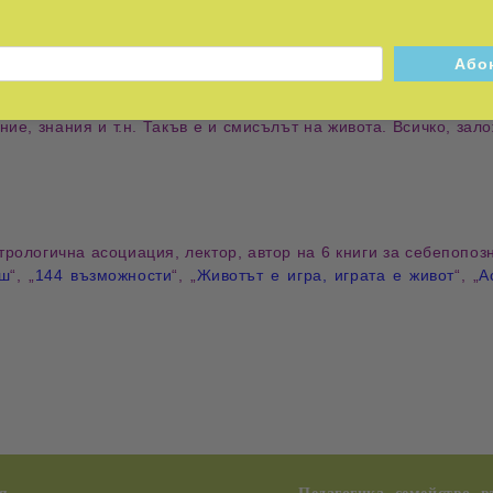
върнем обратно
 в миналото и днес. Пътят за развитие на човека и обществото
то сме родени
оните. Сторете го в отношенията си с хората, в работата си, 
ение, знания и т.н. Такъв е и смисълът на живота. Всичко, за
трологична асоциация, лектор,
автор на 6 книги за себепопоз
еш
“, „
144 възможности
“, „
Животът е игра, играта е живот
“, „
А