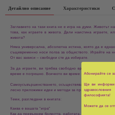
Детайлно описание
Характеристики
С
Заглавието на тази книга не е игра на думи.
Животът на
това, как играете в живота. Дали наистина играете, и
живота?
Няма универсална, абсолютна истина, която да е еднакв
същевременно носи полза за обществото
. Играйте на н
От вас зависи – свободни сте да избирате.
За да играете, ви трябва свободно време. Това, коет
Абонирайте се з
време е погрешно.
Всичкото ви време е свободно
. И е 
Ще ви информир
Самоусъвършенстването, осъществяването на мечтите, д
здравословния 
лесно приложими идеи и методи за превръщането на жи
философията!
Теми, разгледани в книгата
:
Можете да се от
Каква е вашата "игра"
Как да превърнем болестта, работата, обучението, духов