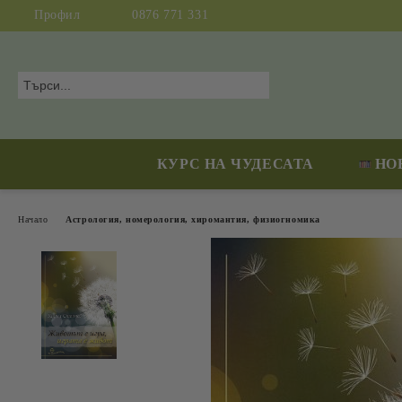
Профил
0876 771 331
КУРС НА ЧУДЕСАТА
НО
Начало
Астрология, номерология, хиромантия, физиогномика