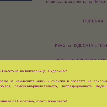
нови глави за ролята на
Психот
ПОРЪЧАЙ!
КУРС на ЧУДЕСАТА с ТВ
КУРС НА ЧУДЕСАТА с М
а Бюлетина на Книжарница "Виделина"!
аме за най-новите книги и събития в областта на приложн
живот, самоусъвършенстването, нетрадиционната медиц
пишете от Бюлетина, когато пожелаете!