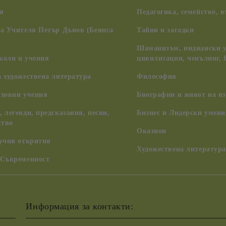
я
Педагогика, семейство, 
на Учителя Петър Дънов (Беинса
Тайни и загадки
Шаманизъм, индиански у
коли и учения
цивилизации, ченълинг,
 художествена литература
Философия
уховни учения
Биографии и живот на из
 легенди, предсказания, песни,
Бизнес и Лидерски умени
ство
Оказион
аучни открития
Художествена литература
 Съвременност
Информация за контакти: