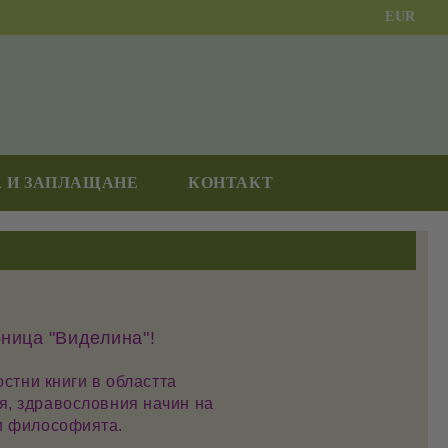
EUR
 И ЗАПЛАЩАНЕ
КОНТАКТ
ница "Виделина"
!
стни книги в областта
я
,
здравословния начин на
и
философията
.