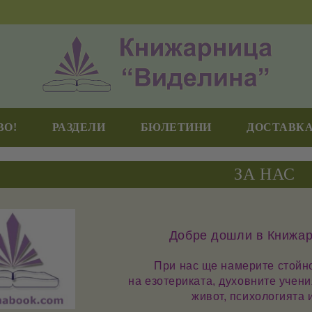
ВО!
РАЗДЕЛИ
БЮЛЕТИНИ
ДОСТАВКА
ЗА НАС
Добре дошли в
Книжар
При нас ще намерите стойно
на
езотериката
,
духовните учени
живот
,
психологията