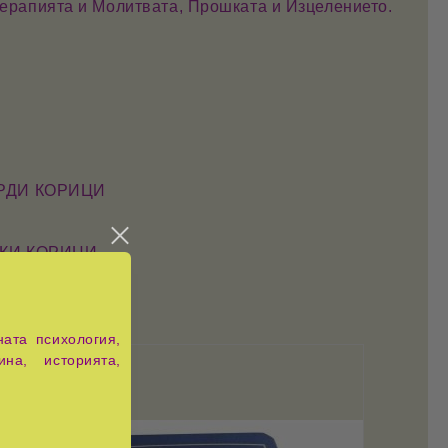
ерапията
и
Молитвата, Прошката и Изцелението
.
ЪРДИ КОРИЦИ
ЕКИ КОРИЦИ
ата психология,
ина, историята,