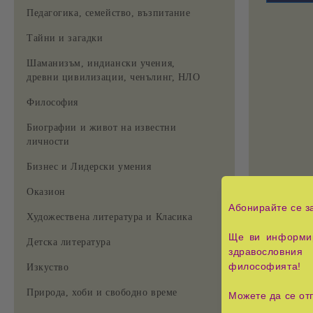
Педагогика, семейство, възпитание
Тайни и загадки
Шаманизъм, индиански учения,
древни цивилизации, ченълинг, НЛО
Философия
Биографии и живот на известни
личности
Бизнес и Лидерски умения
Оказион
Абонирайте се з
Художествена литература и Класика
Ще ви информир
Детска литература
здравословния 
философията!
Изкуство
Природа, хоби и свободно време
Можете да се от