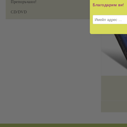
Препоръчано!
Благодарим ви!
CD/DVD