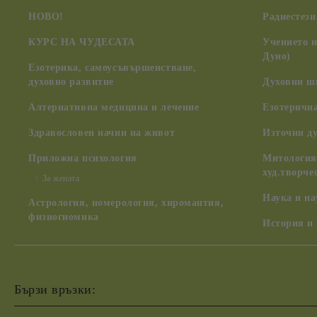
НОВО!
Радиестези
КУРС НА ЧУДЕСАТА
Учението 
Дуно)
Езотерика, самоусъвършенстване,
духовно развитие
Духовни ш
Алтернативна медицина и лечение
Езотерична
Здравословен начин на живот
Източни д
Приложна психология
Митология,
худ.творче
За жената
Наука и н
Астрология, номерология, хиромантия,
физиогномика
История и
Бързи връзки: