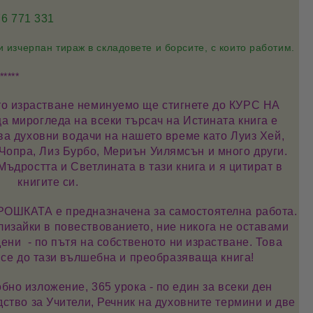
6 771 331
изчерпан тираж в складовете и борсите, с които работим.
*****
то израстване неминуемо ще стигнете до
КУРС НА
 мирогледа на всеки търсач на Истината книга е
ива духовни водачи на нашето време като
Луиз Хей,
 Чопра, Лиз Бурбо, Мериън Уилямсън
и много други.
Мъдростта и Светлината в тази книга и я цитират в
книгите си.
РОШКАТА
е предназначена за самостоятелна работа.
влизайки в повествованието, ние никога не оставами
дени - по пътя на собственото ни израстване. Това
 се до тази вълшебна и преобразяваща книга!
обно изложение
,
365 урока
- по един за всеки ден
ство за Учители
,
Речник на духовните термини
и две