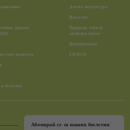
възпитание
Детска литература
Изкуство
чения, древни
Природа, хоби и
 НЛО
свободно време
Препоръчано!
вестни личности
CD/DVD
я
 и Класика
Абонирай се за нашия бюлетин