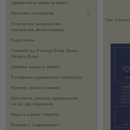
Здравословен начин на живот
Приложна психология
При огранич
За жената
Астрология, номерология,
хиромантия, физиогномика
Радиестезия
Учението на Учителя Петър Дънов
(Беинса Дуно)
Духовни школи и учения
Езотерична художествена литература
Източни духовни учения
Митология, легенди, предсказания,
песни, худ.творчество
Наука и научни открития
История и Съвременност