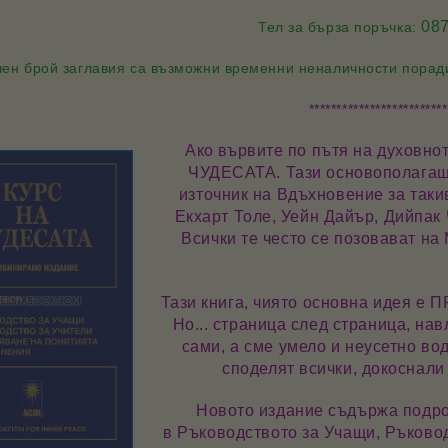
087
Тел за бърза поръчка:
ен брой заглавия са възможни временни неналичности поради 
*************************
Ако вървите по пътя на духовно
ЧУДЕСАТА.
Тази основополагаща
източник на Вдъхновение за так
Екхарт Толе, Уейн Дайър, Дийпак
Всички те често се позовават на 
Тази книга, чиято основна идея е
П
Но... страница след страница, на
сами, а сме умело и неусетно во
споделят всички, докоснали
Новото издание съдържа
подр
в
Ръководството за Учащи
,
Ръковод