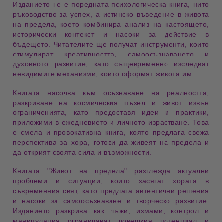
Изданието не е поредната психологическа книга, нито
ръководство за успех, а истинско въведение в живота
на
предела
, което комбинира анализ на настоящето,
исторически контекст и насоки за действие в
бъдещето
. Читателите ще получат инструменти, които
стимулират креативността, самоосъзнаването и
духовното
развитие
, като същевременно изследват
невидимите механизми, които оформят живота
им
.
Книгата насочва към осъзнаване на реалността,
разкриване на космическия
пъзел
и живот извън
ограниченията, като предоставя идеи и
практики
,
приложими в ежедневието и личното
израстване
. Това
е смела и провокативна книга, която предлага свежа
перспектива за хора, готови да живеят на
предела
и
да открият своята сила и
възможности
.
Книгата
"Живот на предела"
разглежда актуални
проблеми и ситуации, които засягат хората в
съвременния
свят
, като предлага автентични решения
и насоки за самоосъзнаване и творческо
развитие
.
Изданието разкрива как лъжи, измами, контрол и
манипулация
ограничават човешкия потенциал и