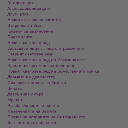
Антарианците
Алфа драконианците
Други раси
Нашата слънчева система
Вътрешната Земя
Камери за възнесение
Пирамидите
Новият световен ред
Заставане лице с лице с отражението
Старият световен ред
Новият световен ред на Илюминатите
Християнският Нов световен ред
Новият световен ред на Божествената майка
Драмата на дуалността
Основните играчи на Земята
Вината
Двата вида смърт
Мракът
Разобличаване на вината
Измененията на Земята
Притча за историята на Сътворението
Боговете на отричането