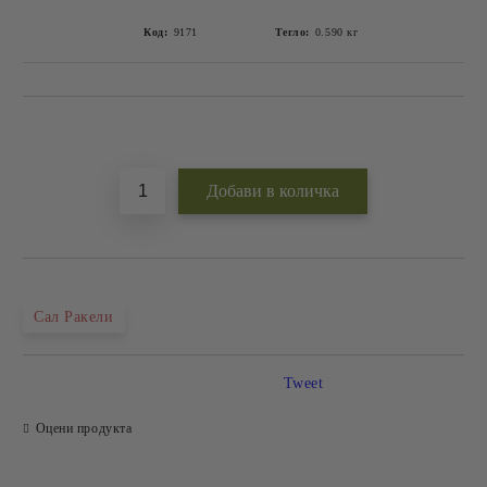
Код:
9171
Тегло:
0.590
кг
Добави в желани
Сал Ракели
Tweet
Оцени продукта