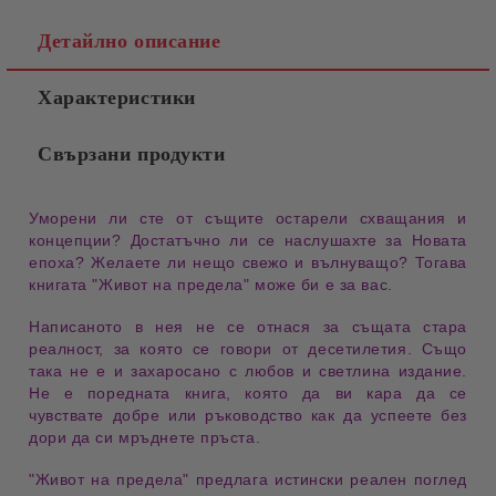
Детайлно описание
Характеристики
Свързани продукти
Уморени ли сте от същите остарели схващания и
концепции
? Достатъчно ли се наслушахте за Новата
епоха
? Желаете ли нещо свежо и
вълнуващо
? Тогава
книгата
"Живот на предела"
може би е за
вас
.
Написаното в
нея
не се отнася за същата стара
реалност, за която се говори от
десетилетия
. Също
така не е и захаросано с любов и
светлина
издание.
Не е поредната книга, която да ви кара да се
чувствате добре или ръководство как да успеете без
дори да си мръднете
пръста
.
"Живот на предела"
предлага истински реален поглед