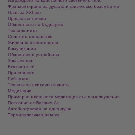
Изграждане на кристалното светлинно тяло
Фрагментиране на душата и физическо безсмъртие
План за XXI век
Просветлен живот
Обществото на бъдещето
Технологиите
Селското стопанство
Жилищно строителство
Комуникации
Обществено устройство
Заключение
Включете се
Приложения
Рибъртинг
Техники за психична защита
Медитации
Примерна алфа-тета медитация със самовнушения
Послание от Висшия Аз
Автобиография на една душа
Терминологичен речник