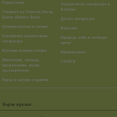
Радиестезия
Художествена литература и
Класика
Учението на Учителя Петър
Дънов (Беинса Дуно)
Детска литература
Духовни школи и учения
Изкуство
Езотерична художествена
Природа, хоби и свободно
литература
време
Източни духовни учения
Препоръчано!
Митология, легенди,
CD/DVD
предсказания, песни,
худ.творчество
Наука и научни открития
Бързи връзки: