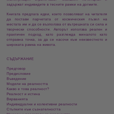
задържат индивидите в тесните рамки на
догмите
.
Книгата предлага идеи, които позволяват на читателя
да постави парчетата от космическия
пъзел
на
местата им и да се възползва от вътрешната си сила и
творчески
способности
.
Авторът
използва реален и
практичен подход, като разглежда миналото като
отправна точка, за да се насочи към неизвестното и
широката рамка на
живота
.
СЪДЪРЖАНИЕ
Предговор
Предисловие
Въведение
Модели на реалността
Какво е това реалност?
Реалност и истина
Вярванията
Индивидуални и колективни реалности
Стъпките към съзнателността