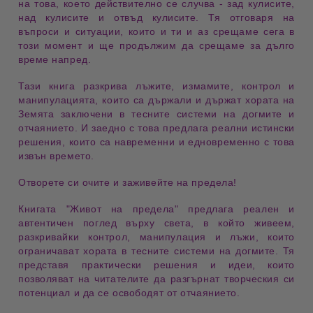
на това, което действително се случва - зад кулисите,
над кулисите и отвъд
кулисите
. Тя отговаря на
въпроси и ситуации, които и ти и аз срещаме сега в
този
момент и ще продължим да срещаме за дълго
време
напред.
Тази книга разкрива лъжите, измамите, контрол и
манипулацията
, които са държали и държат хората на
Земята заключени в тесните системи на
догмите
и
отчаянието. И заедно с това предлага реални истински
решения
, които са навременни и едновременно с това
извън
времето
.
Отворете си очите и заживейте на
предела
!
Книгата
"Живот на предела"
предлага реален и
автентичен поглед върху света, в който живеем,
разкривайки контрол, манипулация и
лъжи
, които
ограничават хората в тесните системи на
догмите
. Тя
представя практически решения и
идеи
, които
позволяват на читателите да разгърнат творческия си
потенциал
и да се освободят от отчаянието.