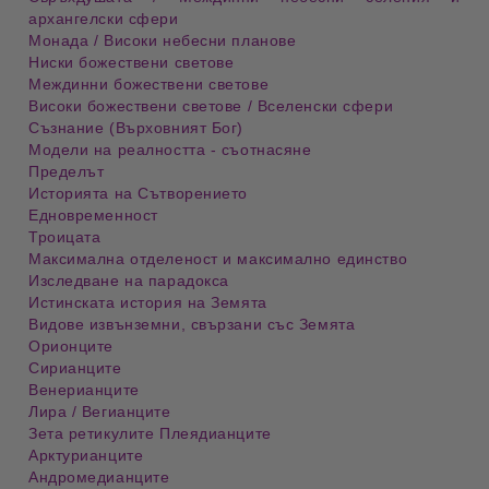
архангелски сфери
Монада / Високи небесни планове
Ниски божествени светове
Междинни божествени светове
Високи божествени светове / Вселенски сфери
Съзнание (Върховният Бог)
Модели на реалността - съотнасяне
Пределът
Историята на Сътворението
Едновременност
Троицата
Максимална отделеност и максимално единство
Изследване на парадокса
Истинската история на Земята
Видове извънземни, свързани със Земята
Орионците
Сирианците
Венерианците
Лира / Вегианците
Зета ретикулите Плеядианците
Арктурианците
Андромедианците