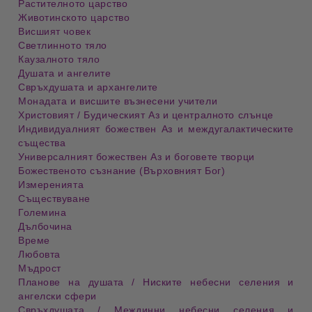
Растителното царство
Животинското царство
Висшият човек
Светлинното тяло
Каузалното тяло
Душата и ангелите
Свръхдушата и архангелите
Монадата и висшите възнесени учители
Христовият / Будическият Аз и централното слънце
Индивидуалният божествен Аз и междугалактическите
същества
Универсалният божествен Аз и боговете творци
Божественото съзнание (Върховният Бог)
Измеренията
Съществуване
Големина
Дълбочина
Време
Любовта
Мъдрост
Планове на душата / Ниските небесни селения и
ангелски сфери
Свръхдушата / Междинни небесни селения и