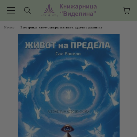
Начало
Езотерика, самоусъвършенстване, духовно развитие