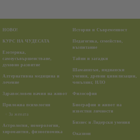
НОВО!
История и Съвременност
КУРС НА ЧУДЕСАТА
Педагогика, семейство,
възпитание
Езотерика,
самоусъвършенстване,
Тайни и загадки
духовно развитие
Шаманизъм, индиански
Алтернативна медицина и
учения, древни цивилизации,
лечение
ченълинг, НЛО
Здравословен начин на живот
Философия
Приложна психология
Биографии и живот на
известни личности
За жената
Бизнес и Лидерски умения
Астрология, номерология,
хиромантия, физиогномика
Оказион