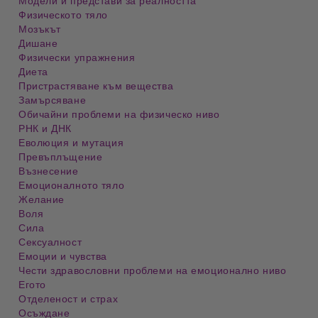
Модели и представи за реалността
Физическото тяло
Мозъкът
Дишане
Физически упражнения
Диета
Пристрастяване към вещества
Замърсяване
Обичайни проблеми на физическо ниво
РНК и ДНК
Еволюция и мутация
Превъплъщение
Възнесение
Емоционалното тяло
Желание
Воля
Сила
Сексуалност
Емоции и чувства
Чести здравословни проблеми на емоционално ниво
Егото
Отделеност и страх
Осъждане