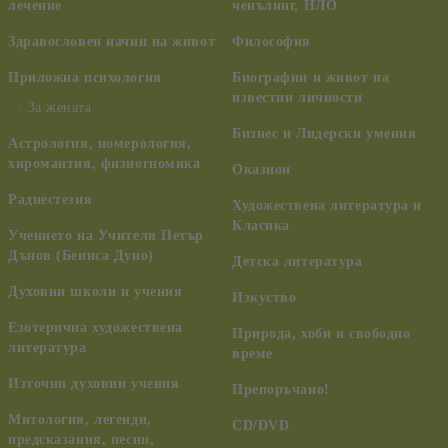
лечение
ченълинг, НЛО
Здравословен начин на живот
Философия
Приложна психология
Биографии и живот на
известни личности
За жената
Бизнес и Лидерски умения
Астрология, номерология,
хиромантия, физиогномика
Оказион
Радиестезия
Художествена литература и
Класика
Учението на Учителя Петър
Дънов (Беинса Дуно)
Детска литература
Духовни школи и учения
Изкуство
Езотерична художествена
Природа, хоби и свободно
литература
време
Източни духовни учения
Препоръчано!
Митология, легенди,
CD/DVD
предсказания, песни,