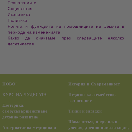
Технологиите
Социология
Икономика
Политика
Ролята и функцията на помощниците на
Земя
та
в
периода на
изменения
та
Какво да очакваме през следващите няколко
десетилетия
НОВО!
История и Съвременност
КУРС НА ЧУДЕСАТА
Педагогика, семейство,
възпитание
Езотерика,
самоусъвършенстване,
Тайни и загадки
духовно развитие
Шаманизъм, индиански
Алтернативна медицина и
учения, древни цивилизации,