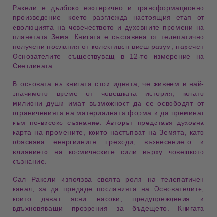
Ракели
е дълбоко езотерично и трансформационно
произведение, което разглежда настоящия етап от
еволюцията на човечеството
и
духовните промени
на
планетата Земя. Книгата е съставена от
телепатично
получени послания
от колективен висш разум, наречен
Основателите
, съществуващ в
12-то измерение на
Светлината
.
В основата на книгата стои идеята, че
живеем в най-
значимото време
от човешката история, когато
милиони души имат възможност да се
освободят от
ограниченията на материалната форма
и да преминат
към
по-високо съзнание
. Авторът представя
духовна
карта
на промените, които настъпват на Земята, като
обяснява
енергийните преходи
,
възнесението
и
влиянието на космическите сили
върху човешкото
съзнание.
Сал Ракели
използва своята роля на
телепатичен
канал
, за да предаде посланията на Основателите,
които дават
ясни насоки
,
предупреждения
и
вдъхновяващи прозрения
за бъдещето. Книгата