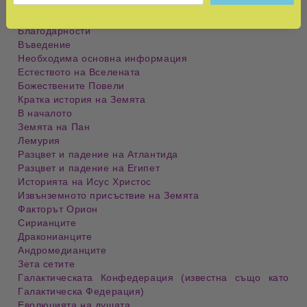
Предговор
Благодарности
Въведение
Необходима основна информация
Естеството на Вселената
Божествените Повели
Кратка история на
Земя
та
В началото
Земя
та
на Пан
Лемурия
Разцвет и падение на Атлантида
Разцвет и падение на Египет
Историята на Исус Христос
Извънземното присъствие на
Земя
та
Факторът Орион
Сирианците
Драконианците
Андромедианците
Зета сетите
Галактическата Конфедерация (известна също като
Галактическа Федерация)
Еволюцията на душата