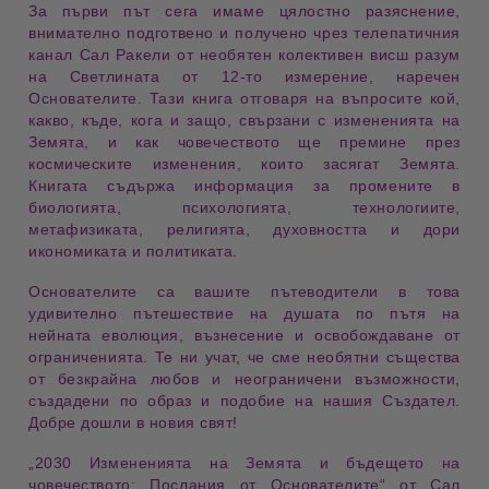
За първи път сега имаме
цялостно разяснение
,
внимателно подготвено и получено чрез
телепатичния
канал Сал Ракели
от необятен
колективен висш разум
на Светлината
от
12-то измерение
, наречен
Основателите
. Тази книга отговаря на въпросите
кой,
какво, къде, кога и защо
, свързани с
измененията на
Земята
, и как
човечеството
ще премине през
космическите изменения
, които засягат Земята.
Книгата съдържа информация за
промените
в
биологията
,
психологията
,
технологиите
,
метафизиката
,
религията
,
духовността
и дори
икономиката
и
политиката
.
Основателите
са вашите
пътеводители
в това
удивително пътешествие
на душата по пътя на
нейната
еволюция
,
възнесение
и
освобождаване от
ограниченията
. Те ни учат, че сме
необятни същества
от
безкрайна любов
и
неограничени възможности
,
създадени по
образ и подобие
на нашия
Създател
.
Добре дошли в новия свят!
„2030 Измененията на Земята и бъдещето на
човечеството: Послания от Основателите“ от Сал