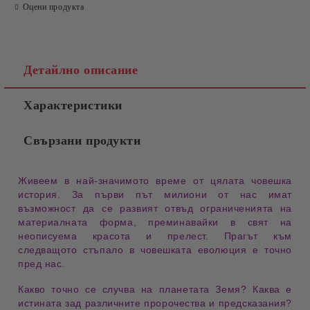
Оцени продукта
Детайлно описание
Характеристики
Свързани продукти
Живеем в
най-значимото време
от цялата
човешка
история
. За първи път милиони от нас имат
възможност да се
развият отвъд ограниченията
на
материалната форма, преминавайки в свят на
неописуема красота
и
прелест
.
Прагът
към
следващото стъпало в
човешката еволюция
е точно
пред нас.
Какво точно се случва на
планетата Земя
? Каква е
истината
зад различните
пророчества
и
предсказания
?