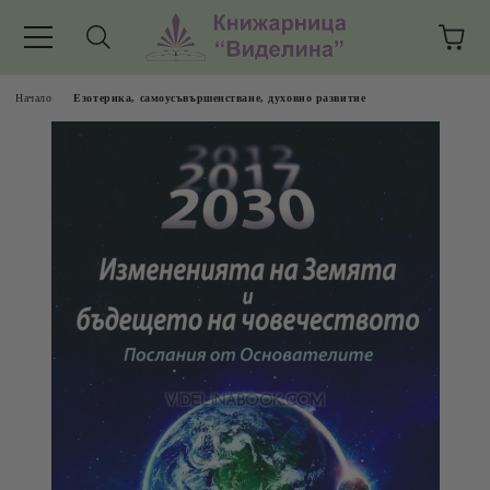
Начало
Езотерика, самоусъвършенстване, духовно развитие