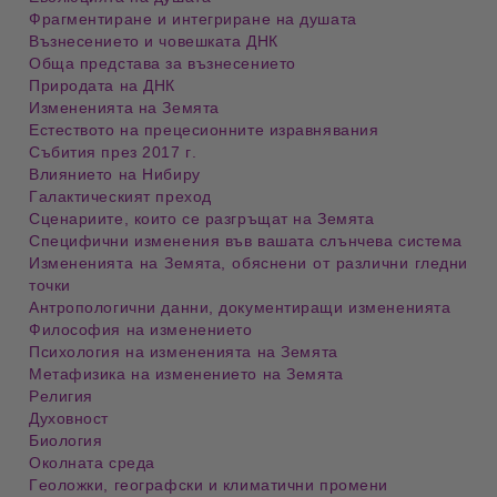
Фрагментиране и интегриране на душата
Възнесението и човешката ДНК
Обща представа за възнесението
Природата на ДНК
Измененията на Земята
Естеството на прецесионните изравнявания
Събития през 2017 г.
Влиянието на Нибиру
Галактическият преход
Сценариите, които се разгръщат на
Земя
та
Специфични
изменения
във вашата слънчева система
Изменения
та на
Земя
та
, обяснени от различни гледни
точки
Антропологични данни, документиращи
изменения
та
Философия на
изменението
Психология на
изменения
та на
Земя
та
Метафизика на
изменението на
Земя
та
Религия
Духовност
Биология
Околната среда
Геоложки, географски и климатични промени