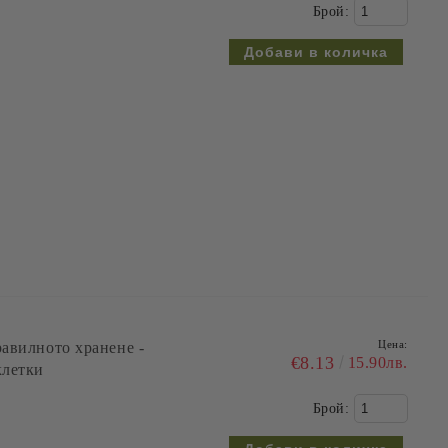
Брой:
Цена:
равилното хранене -
€8.13
15.90лв.
клетки
Брой: