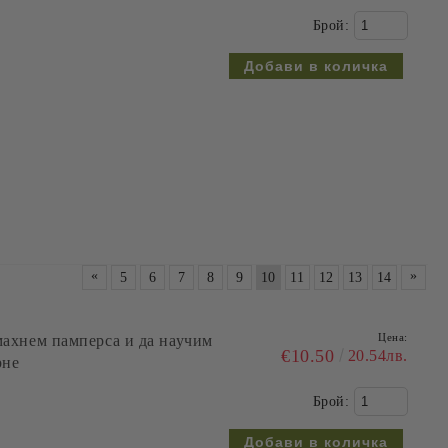
Брой:
«
»
5
6
7
8
9
10
11
12
13
14
Цена:
 начинаещи и напреднали
€9.71
18.99лв.
Брой: