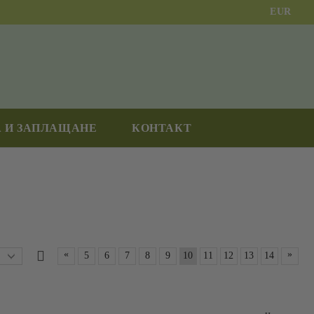
EUR
 И ЗАПЛАЩАНЕ
КОНТАКТ
«
»
5
6
7
8
9
10
11
12
13
14