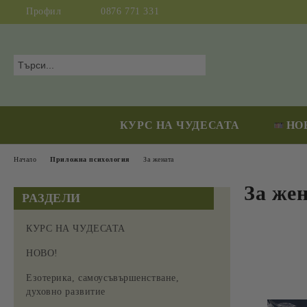
Профил
0876 771 331
КУРС НА ЧУДЕСАТА
НО
Начало
Приложна психология
За жената
За же
РАЗДЕЛИ
КУРС НА ЧУДЕСАТА
НОВО!
Езотерика, самоусъвършенстване,
духовно развитие