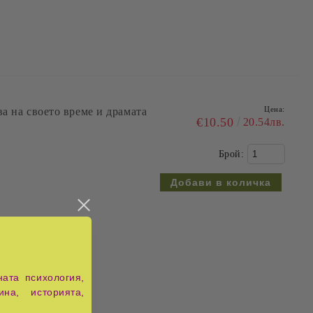
Цена:
а на своето време и драмата
€10.50
20.54лв.
Брой:
ата психология,
ина, историята,