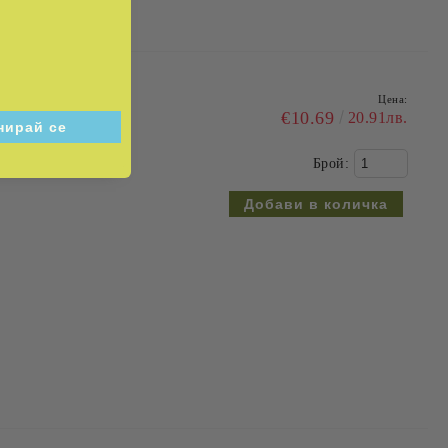
Цена:
 германския трон
€10.69
20.91лв.
Брой: