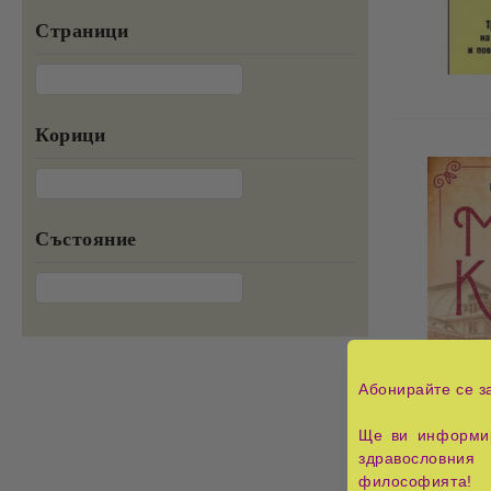
Страници
Корици
Състояние
Абонирайте се з
Ще ви информир
здравословния 
философията!