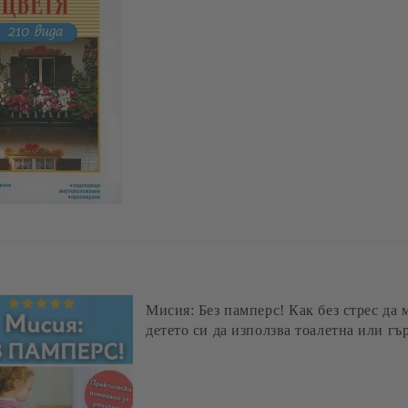
303 неустоими Еър Фрайър рецепти за