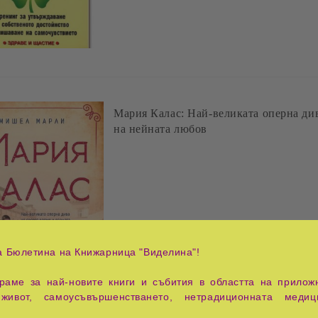
Мария Калас: Най-великата оперна див
на нейната любов
а Бюлетина на Книжарница "Виделина"!
аме за най-новите книги и събития в областта на приложн
живот, самоусъвършенстването, нетрадиционната медиц