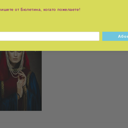
пишете от Бюлетина, когато пожелаете!
Теофания: Византийската принцеса на