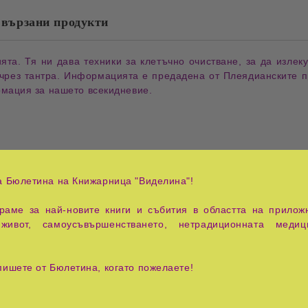
вързани продукти
та. Тя ни дава техники за клетъчно очистване, за да излек
 чрез тантра. Информацията е предадена от Плеядианските п
мация за нашето всекидневие.
а Бюлетина на Книжарница "Виделина"!
аме за най-новите книги и събития в областта на приложн
живот, самоусъвършенстването, нетрадиционната медиц
пишете от Бюлетина, когато пожелаете!
 Тантра и вашата Ба