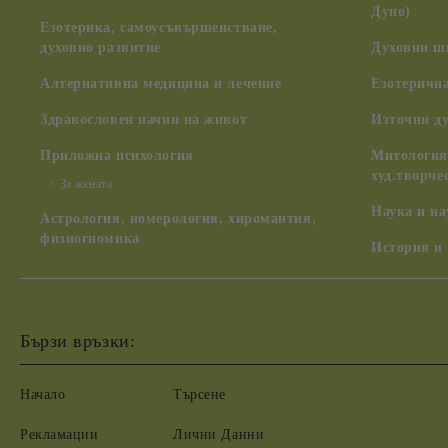
Дуно)
Езотерика, самоусъвършенстване,
духовно развитие
Духовни ш
Алтернативна медицина и лечение
Езотерична
Здравословен начин на живот
Източни д
Приложна психология
Митология,
худ.творче
За жената
Наука и н
Астрология, номерология, хиромантия,
физиогномика
История и
Бързи връзки:
Начало
Търсене
Рекламации
Лични Данни