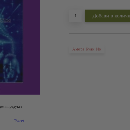
Добави в желани
Амора Куан Ин
цени продукта
Tweet