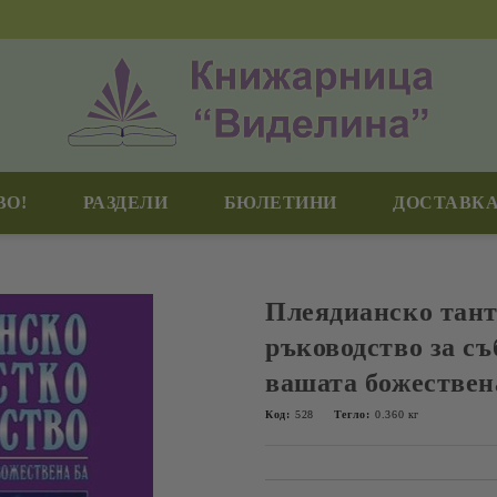
ВО!
РАЗДЕЛИ
БЮЛЕТИНИ
ДОСТАВКА
Плеядианско тан
ръководство за съ
вашата божествен
Код:
528
Тегло:
0.360
кг