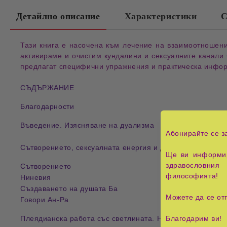
Детайлно описание
Характеристики
С
Тази книга е насочена към лечение на взаимоотношения
активираме и очистим кундалини и сексуалните канали
предлагат специфични упражнения и практическа инфор
СЪДЪРЖАНИЕ
Благодарности
Въведение. Изясняване на дуализма
Абонирайте се з
Сътворението, сексуалната енергия и душата
Ще ви информир
здравословния 
Сътворението
философията!
Ниневия
Създаването на душата Ба
Можете да се от
Говори Ан-Ра
Плеядианска работа със светлината. Ниво II: Делфинска
Благодарим ви!