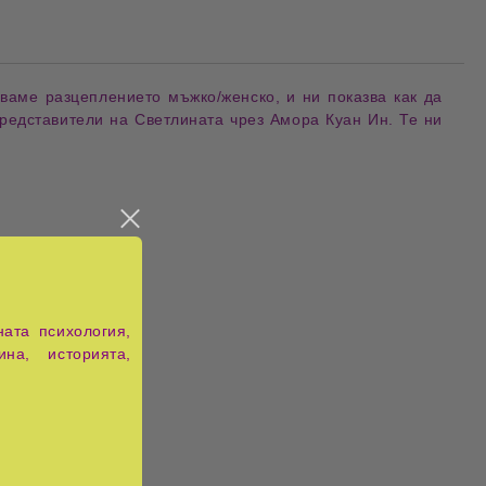
уваме разцеплението мъжко/женско, и ни показва как да
редставители на Светлината чрез Амора Куан Ин. Те ни
ата психология,
ина, историята,