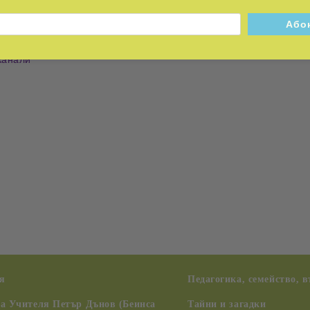
канали
я
Педагогика, семейство, 
на Учителя Петър Дънов (Беинса
Тайни и загадки