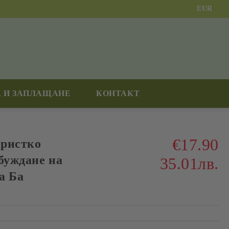
EUR
 И ЗАПЛАЩАНЕ
КОНТАКТ
€17.90
тристко
буждане на
35.01лв.
а Ба