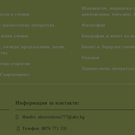
Шаманизъм, индиански у
коли и учения
цивилизации, ченълинг,
 художествена литература
Философия
уховни учения
Биографии и живот на из
 легенди, предсказания, песни,
Бизнес и Лидерски умени
ство
Оказион
аучни открития
Художествена литература
 Съвременност
Информация за контакти:
Имейл:
zdravoslovie777@abv.bg
Телефон:
0876 771 331