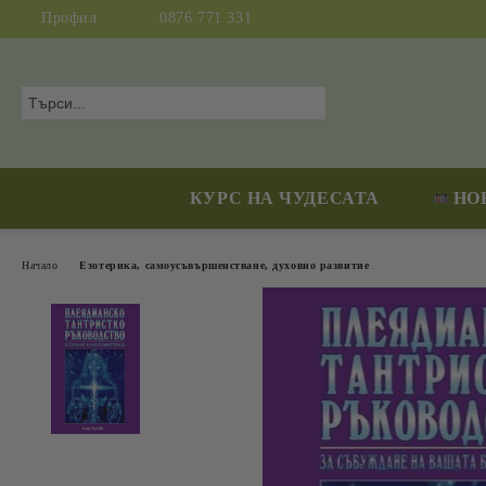
Профил
0876 771 331
КУРС НА ЧУДЕСАТА
НО
Начало
Езотерика, самоусъвършенстване, духовно развитие