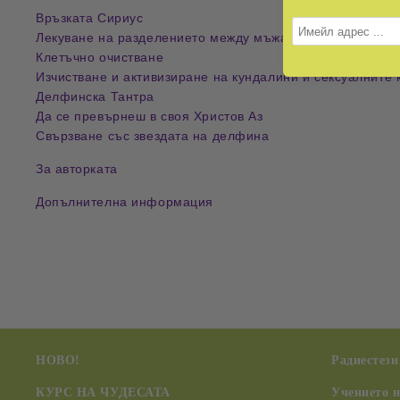
Връзката Сириус
Лекуване на разделението между мъжа и жената
Клетъчно очистване
Изчистване и активизиране на кундалини и сексуалните 
Делфинска Тантра
Да се превърнеш в своя Христов Аз
Свързване със звездата на делфина
За авторката
Допълнителна информация
НОВО!
Радиестези
КУРС НА ЧУДЕСАТА
Учението 