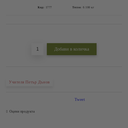
Код:
1777
Тегло:
0.100
кг
Добави в желани
Учителя Петър Дънов
Tweet
Оцени продукта