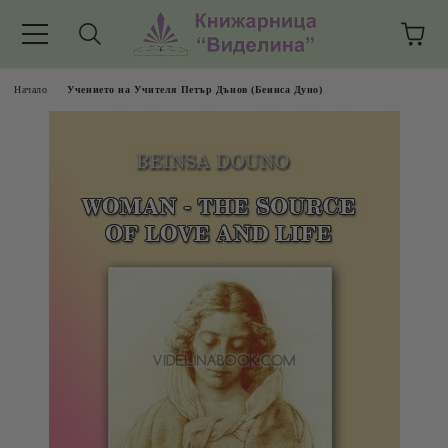
Начало
Учението на Учителя Петър Дънов (Беинса Дуно)