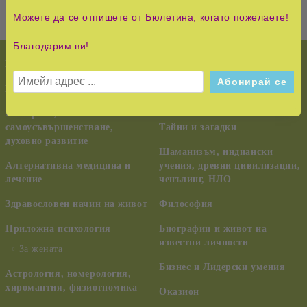
Можете да се отпишете от Бюлетина, когато пожелаете!
Благодарим ви!
НОВО!
История и Съвременност
КУРС НА ЧУДЕСАТА
Педагогика, семейство,
възпитание
Езотерика,
самоусъвършенстване,
Тайни и загадки
духовно развитие
Шаманизъм, индиански
Алтернативна медицина и
учения, древни цивилизации,
лечение
ченълинг, НЛО
Здравословен начин на живот
Философия
Приложна психология
Биографии и живот на
известни личности
За жената
Бизнес и Лидерски умения
Астрология, номерология,
хиромантия, физиогномика
Оказион