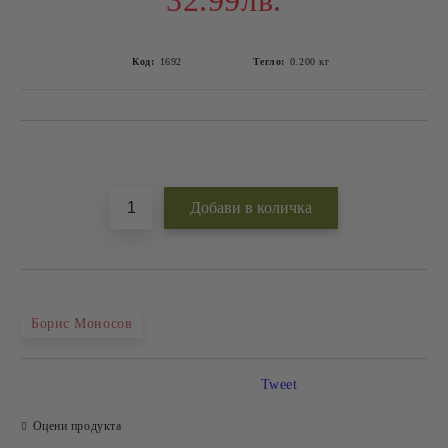
32.99лв.
Код:
1692
Тегло:
0.200
кг
Добави в желани
Борис Моносов
Tweet
Оцени продукта