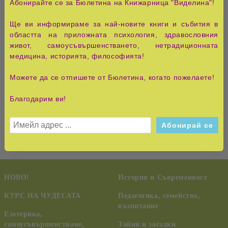
Абонирайте се за Бюлетина на Книжарница "Виделина"!
В тази книга ви предлагаме да тръгнете по пътя на
Ще ви информираме за най-новите книги и събития в
специалните упражнения, по който вървят адептите на
областта на приложната психология, здравословния
Сефиротическата магия, наричана също Кабала. За
живот, самоусъвършенстването, нетрадиционната
тази цел е нужно напълно да се откъснете от
медицина, историята, философията!
привичната си представа за света, да се абстрахирате
от обичайния свят, в който живеете всеки ден.
Можете да се отпишете от Бюлетина, когато пожелаете!
Уникалната технология на обучение и реалните
Благодарим ви!
практически навици позволяват на всеки да изяви
магическите си способности.
НОВО!
История и Съвременност
КУРС НА ЧУДЕСАТА
Педагогика, семейство,
възпитание
Езотерика,
самоусъвършенстване,
Тайни и загадки