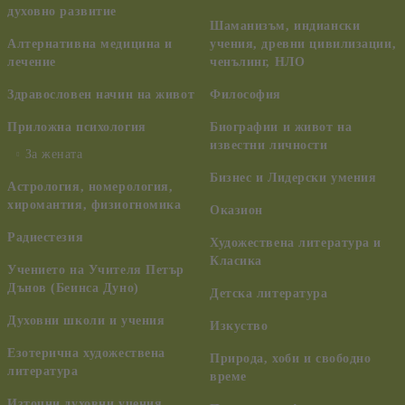
духовно развитие
Шаманизъм, индиански
Алтернативна медицина и
учения, древни цивилизации,
лечение
ченълинг, НЛО
Здравословен начин на живот
Философия
Приложна психология
Биографии и живот на
известни личности
За жената
Бизнес и Лидерски умения
Астрология, номерология,
хиромантия, физиогномика
Оказион
Радиестезия
Художествена литература и
Класика
Учението на Учителя Петър
Дънов (Беинса Дуно)
Детска литература
Духовни школи и учения
Изкуство
Езотерична художествена
Природа, хоби и свободно
литература
време
Източни духовни учения