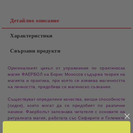
Детайлно описание
Характеристики
Свързани продукти
Оригиналният цикъл от упражнения по практическа
магия ФАЕРБОЛ на Борис Моносов съдържа теория на
магията и практика, при която се изявява магичността
на личността, придобива се магическо съзнание.
Съществуват определени качества, висши способности
(сидхи), които могат да се придобият по различни
начини. Фаерболът запознава читателя с основите на
ритуалната магия, работата със Сефирите и Големите
аркани в Таро – особено развита психология,
необходима за издигане на съзнанието на ново ниво.