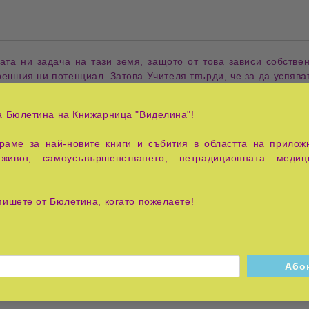
ната ни
задача
на тази
земя
, защото от това зависи собстве
решния ни потенциал
. Затова
Учителя
твърди, че за да
успява
а Бюлетина на Книжарница "Виделина"!
авда
и
Доброта
- произтичат всички останали
човешки доброд
 В книгата са описани качествата на
истинския човек
и пътят
аме за най-новите книги и събития в областта на приложн
,
сърце любящо
, което има
правилни отношения
към всички
ж
живот, самоусъвършенстването, нетрадиционната медиц
а Балтова
предлага дълбок и ясен пътеводител към
самоус
пишете от Бюлетина, когато пожелаете!
уховно
, като развива
основните добродетели
, които са
ключ
атериални придобивки
, а с
достигането на вътрешна харм
то
Любов, Мъдрост, Истина, Правда и Доброта
, показвайки к
начините за
практическо прилагане
в ежедневието и как те 
шна сила
, която да му позволи да живее
чист, духовно осъзнат