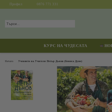
Профил
0876 771 331
КУРС НА ЧУДЕСАТА
НО
Начало
Учението на Учителя Петър Дънов (Беинса Дуно)