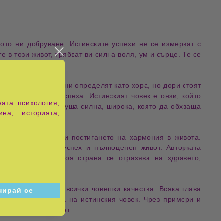
ното ни
добруване
.
Истинските успехи
не се измерват с
те в този живот
, трябват ви
силна воля
,
ум
и
сърце
. Те се
етели
. Те не само ни определят като
хора
, но дори стоят
 към
щастието и успеха
:
Истинският човек
е онзи, който
ата психология,
иви същества
, и
душа силна
,
широка
, която да обхваща
ина, историята,
ъвършенстването
и постигането на
хармония в живота
.
 към вътрешния успех и пълноценен живот
. Авторката
ония
, която от своя страна се отразява на
здравето,
ак те са
основа на всички човешки качества
. Всяка глава
формират
характера на истинския човек
. Чрез примери и
 и хармоничен живот
.