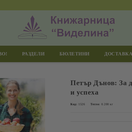
ВО!
РАЗДЕЛИ
БЮЛЕТИНИ
ДОСТАВКА
Петър Дънов: За 
и успеха
Код:
1526
Тегло:
0.200
кг
Добави в желани