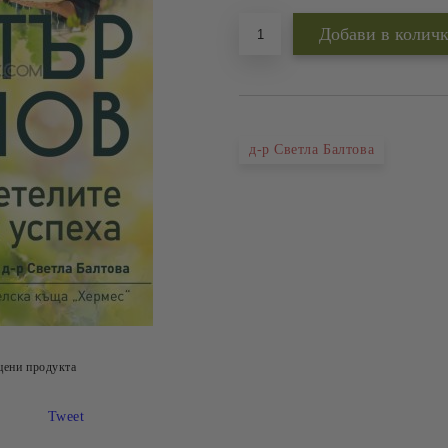
д-р Светла Балтова
цени продукта
Tweet