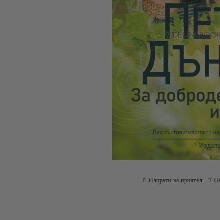
Изпрати на приятел
О