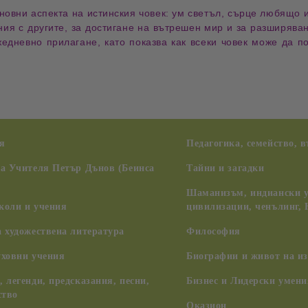
новни аспекта на истинския човек
:
ум светъл
,
сърце любящо
ия с другите
, за
достигане на вътрешен мир
и за
разширяван
жедневно прилагане
, като показва как
всеки човек може да п
я
Педагогика, семейство, 
на Учителя Петър Дънов (Беинса
Тайни и загадки
Шаманизъм, индиански у
коли и учения
цивилизации, ченълинг,
 художествена литература
Философия
уховни учения
Биографии и живот на из
 легенди, предсказания, песни,
Бизнес и Лидерски умени
ство
Оказион