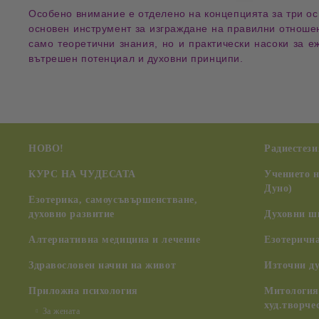
Особено внимание е отделено на
концепцията за три ос
основен инструмент за изграждане на правилни отношен
само теоретични знания, но и
практически насоки за е
вътрешен потенциал
и
духовни принципи
.
НОВО!
Радиестези
КУРС НА ЧУДЕСАТА
Учението 
Дуно)
Езотерика, самоусъвършенстване,
духовно развитие
Духовни ш
Алтернативна медицина и лечение
Езотерична
Здравословен начин на живот
Източни д
Приложна психология
Митология,
худ.творче
За жената