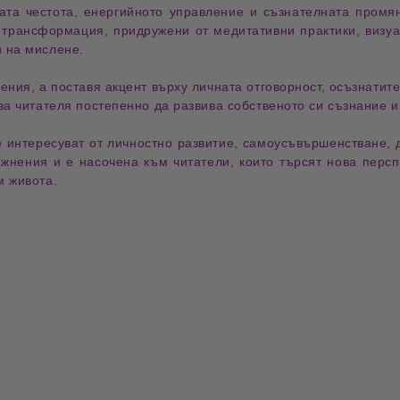
ата честота
,
енергийното управление
и
съзнателната промя
а трансформация, придружени от медитативни практики, визуа
 на мислене.
ения, а поставя акцент върху
личната отговорност
,
осъзнатите
ва читателя постепенно да развива собственото си съзнание и
е интересуват от
личностно развитие
,
самоусъвършенстване
,
нения и е насочена към читатели, които търсят нова перспе
м живота.