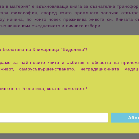
та в материя“
е вдъхновяваща книга за
съзнателна трансфо
тавя философия, според която промяната започва отвътр
ху начина, по който човек преживява живота си. Книгата с
тношение към ежедневието и личните избори.
е към
самоопознаване
,
осъзнато сътворение
,
лична отговорнос
елства, а със способността човек да промени собственото с
а Бюлетина на Книжарница "Виделина"!
 вместо да се възприема като пасивен наблюдател на случващ
аме за най-новите книги и събития в областта на приложн
енергия
и
ежедневни избори
, като се представя авторската гл
живот, самоусъвършенстването, нетрадиционната медиц
та реалност. Чрез множество примери, разяснения и прак
и заменя с по-конструктивни убеждения и действия.
пишете от Бюлетина, когато пожелаете!
ието
,
фокуса
,
съзнанието
и
подсъзнателните модели
. Автор
е изграждането на нови навици, по-голяма увереност и по-я
рочетеното в личен практически опит.
о
,
емоционалната трансформация
и
вътрешната стабилност
.
лага техники за изграждане на по-голямо спокойствие, 