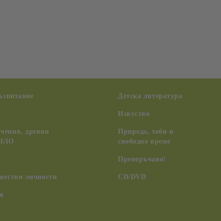
възпитание
Детска литература
Изкуство
чения, древни
Природа, хоби и
 НЛО
свободно време
Препоръчано!
вестни личности
CD/DVD
я