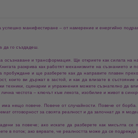
а успешно
манифестиране
– от намерение и енергийно подра
за да го
създадеш
.
на
осъзнаване
и трансформация. Ще откриете как силата на
н
Книгата разкрива как работят механизмите на
съзнанието
и по
на
пробуждане
и ще разберете как да направите плавен прехо
ост, които ви държат в застой, и как да влизате в състояни
ски техники, сценарии и упражнения можете съзнателно да вл
 лична честота – ключът към лекота,
изобилие
и живот в синхр
че има нещо
повече
. Повече от случайности. Повече от борба.
оемат отговорност за своята
реалност
и да започнат да я моде
здадени за
повече
; ако искате да разберете как
мисълта
се п
ете в поток; ако вярвате, че
реалността
може да се подрежда с