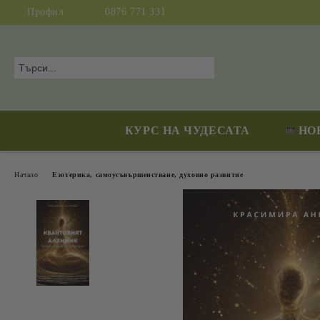
Профил
0876 771 331
КУРС НА ЧУДЕСАТА
НО
Начало
Езотерика, самоусъвършенстване, духовно развитие