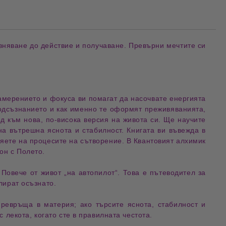
вняване до действие и получаване. Превърни
мечтите си
амерението
и фокуса ви помагат да насочвате енергията
дсъзнанието и как именно те оформят преживяванията,
д към нова, по-висока версия на живота си. Ще научите
е на вътрешна
яснота
и стабилност. Книгата ви въвежда в
ияете на процесите на
сътворение
. В Квантовият алхимик
он с Полето.
 Повече от живот „на автопилот“. Това е пътеводител за
лират осъзнато.
ревръща в материя; ако търсите
яснота
, стабилност и
 лекота, когато сте в правилната честота.