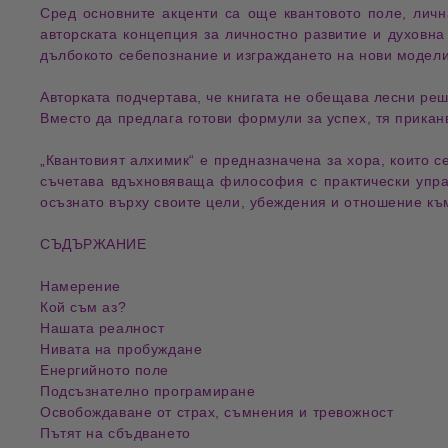
Сред основните акценти са още
квантовото поле
,
личн
авторската концепция за личностно развитие и духовн
дълбокото себепознание и изграждането на нови модели
Авторката подчертава, че книгата не обещава лесни реш
Вместо да предлага готови формули за успех, тя прикан
„Квантовият алхимик“
е предназначена за хора, които с
съчетава вдъхновяваща философия с практически упраж
осъзнато върху своите цели, убеждения и отношение къ
СЪДЪРЖАНИЕ
Намерение
Кой съм аз?
Нашата реалност
Нивата на пробуждане
Енергийното поле
Подсъзнателно програмиране
Освобождаване от страх, съмнения и тревожност
Пътят на сбъдването