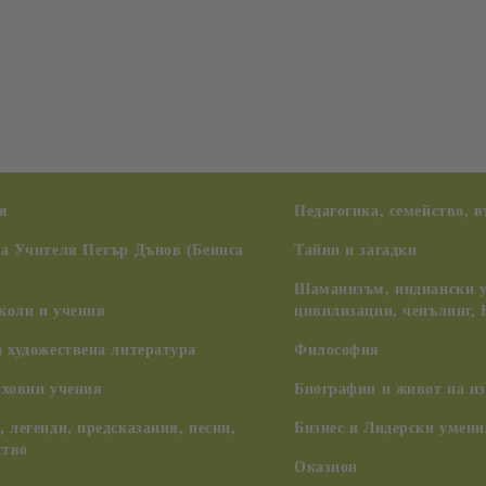
я
Педагогика, семейство, 
на Учителя Петър Дънов (Беинса
Тайни и загадки
Шаманизъм, индиански у
коли и учения
цивилизации, ченълинг,
 художествена литература
Философия
уховни учения
Биографии и живот на из
 легенди, предсказания, песни,
Бизнес и Лидерски умени
ство
Оказион