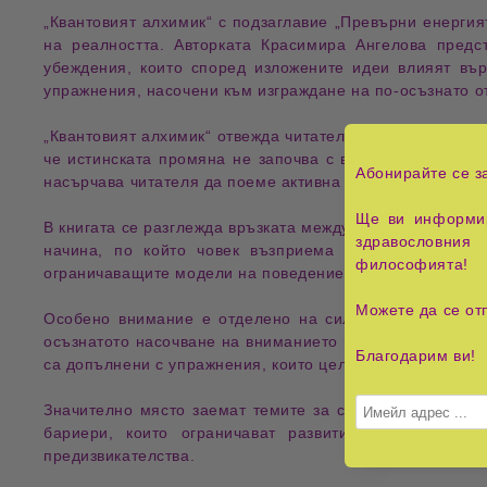
„Квантовият алхимик“
с подзаглавие
„Превърни енергия
на реалността
. Авторката Красимира Ангелова предс
убеждения, които според изложените идеи влияят вър
упражнения, насочени към изграждане на по-осъзнато о
„Квантовият алхимик“
отвежда читателя на пътешестви
че истинската промяна не започва с външните обстоят
Абонирайте се з
насърчава читателя да поеме активна роля в живота си,
Ще ви информир
В книгата се разглежда връзката между
мисли
,
емоции
,
здравословния 
начина, по който човек възприема и изгражда своя
философията!
ограничаващите модели на поведение и постепенно да г
Можете да се от
Особено внимание е отделено на
силата на намерен
осъзнатото насочване на вниманието може да подпомогн
Благодарим ви!
са допълнени с упражнения, които целят да превърнат п
Значително място заемат темите за
страха
,
съмнениет
бариери, които ограничават развитието му, и пред
предизвикателства.