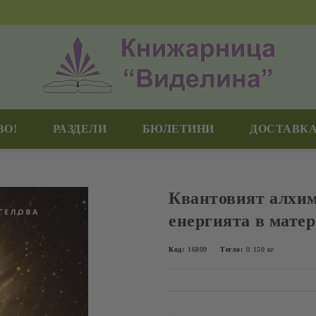
ВО!
РАЗДЕЛИ
БЮЛЕТИНИ
ДОСТАВКА
Квантовият алхи
енергията в мате
Код:
16809
Тегло:
0.150
кг
Добави в желани