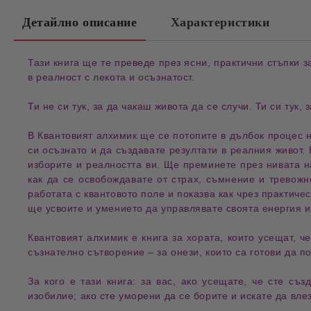
Детайлно описание
Характеристики
Тази книга ще те преведе през ясни,
практични стъпки
з
в реалност с лекота и осъзнатост.
Ти не си тук, за да чакаш
живота
да се случи. Ти си тук, 
В
Квантовият алхимик
ще се потопите в дълбок процес 
си осъзнато и да създавате
резултати
в реалния живот. 
изборите и
реалността
ви. Ще преминете през нивата 
как да се освобождавате от
страх
, съмнение и тревожн
работата с
квантовото поле
и показва как чрез практиче
ще усвоите и умението да управлявате своята
енергия
и
Квантовият алхимик
е книга за хората, които усещат, 
съзнателно сътворение
– за онези, които са готови да п
За кого е тази книга: за вас, ако усещате, че сте съ
изобилие; ако сте уморени да се
борите
и искате да влез