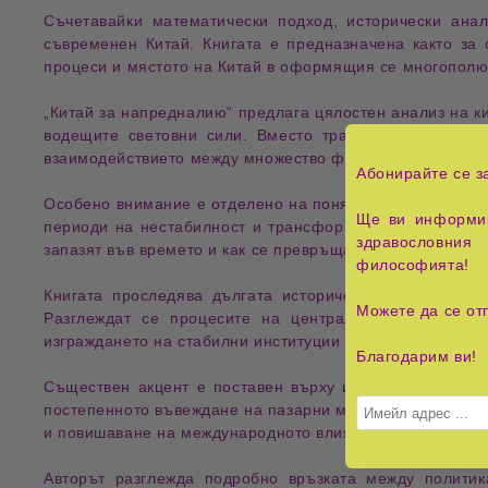
Съчетавайки
математически подход
,
исторически анал
съвременен Китай. Книгата е предназначена както за 
процеси и мястото на Китай в оформящия се многополюс
„Китай за напредналию“
предлага цялостен анализ на
к
водещите световни сили. Вместо традиционен политич
взаимодействието между множество фактори формира у
Абонирайте се з
Особено внимание е отделено на понятието
„атрактор“
,
Ще ви информир
периоди на нестабилност и трансформация. Чрез този 
здравословния 
запазят във времето и как се превръщат в основа за сле
философията!
Книгата проследява
дългата историческа еволюция
,
д
Можете да се от
Разглеждат се процесите на централизация, админи
изграждането на стабилни институции и обществен ред.
Благодарим ви!
Съществен акцент е поставен върху
икономическите 
постепенното въвеждане на пазарни механизми при зап
и повишаване на международното влияние на Китай.
Авторът разглежда подробно
връзката между политик