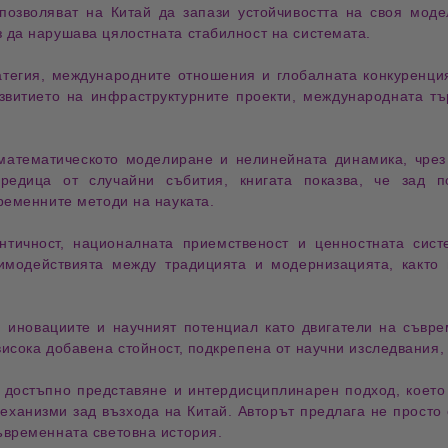
зволяват на Китай да запази устойчивостта на своя моде
 да нарушава цялостната стабилност на системата.
атегия
,
международните отношения
и
глобалната конкуренци
звитието на инфраструктурните проекти, международната тъ
математическото моделиране
и
нелинейната динамика
, чре
редица от случайни събития, книгата показва, че зад п
ременните методи на науката.
нтичност
,
националната приемственост
и
ценностната сист
аимодействията между традицията и модернизацията, както 
,
иновациите
и
научният потенциал
като двигатели на съвре
исока добавена стойност, подкрепена от научни изследвания,
,
достъпно представяне
и
интердисциплинарен подход
, коет
 механизми зад възхода на Китай. Авторът предлага не просто
ъвременната световна история.