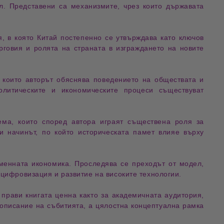
л. Представени са механизмите, чрез които държавата
я
, в която Китай постепенно се утвърждава като ключов
рговия и ролята на страната в изграждането на новите
з които авторът обяснява поведението на обществата и
олитическите и икономическите процеси съществуват
ема
, които според автора играят съществена роля за
и начинът, по който историческата памет влияе върху
менната икономика. Проследява се преходът от модел,
 цифровизация и развитие на високите технологии.
о прави книгата ценна както за академичната аудитория,
 описание на събитията, а цялостна концептуална рамка