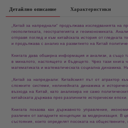
Детайлно описание
Характеристики
„
Китай за напреднали
“ продължава изследванията на пр
геополитиката
, 
геостратегията
 и геоикономиката. Анали
отправя поглед и към 
китайската история
 от гледната т
и продължава с анализ на развитието на Китай политиче
Книгата дава обширна информация и 
анализи
, а също т
в 
миналото
, 
настоящето
 и 
бъдещето
математиката
 и 
математическата социална динамика
. Н
„Китай за напреднали: Китайският път от атрактор къ
сложните системи
,
нелинейната динамика
и
историчес
възхода на Китай, като анализира не само политически
китайската държава през различните исторически епохи.
Книгата показва как
държавното управление
,
иконом
различен от западните концепции за модернизация. В ц
състояния, които определят посоката на обществените,