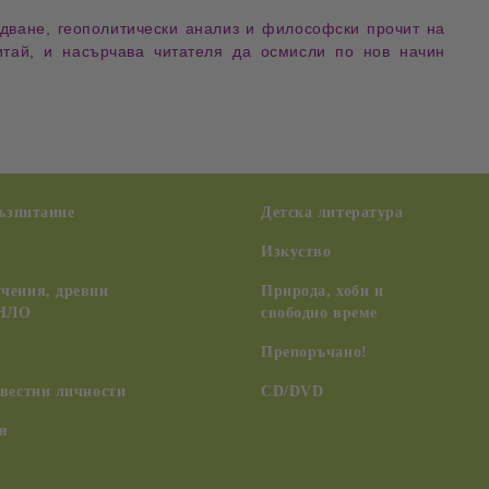
едване
,
геополитически анализ
и
философски прочит
на
Китай, и насърчава читателя да осмисли по нов начин
възпитание
Детска литература
Изкуство
чения, древни
Природа, хоби и
 НЛО
свободно време
Препоръчано!
вестни личности
CD/DVD
я