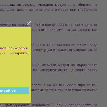
изгражда интердисциплинарен модел за разбиране на
тология, така и за читатели с интерес към глобалните
измите на развитие
, които превръщат страната в една от
и от теорията на сложните системи, за да покаже как
тояния
, към които обществото естествено се стреми след
ата психология,
еделени решения, институции и политики успяват да се
ина, историята,
 оформят специфичния китайски модел на държавност.
офия и влиянието на конфуцианските ценности върху
али през втората половина на XX век. Анализира се как
ечатляващ икономически растеж, технологично развитие
не, дългосрочните национални цели и способността за