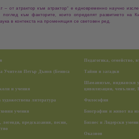
т – от атрактор към атрактор“
е едновременно
научно изсл
н поглед към факторите, които определят развитието на 
аука в контекста на променящия се световен ред.
я
Педагогика, семейство, 
на Учителя Петър Дънов (Беинса
Тайни и загадки
Шаманизъм, индиански у
коли и учения
цивилизации, ченълинг,
 художествена литература
Философия
уховни учения
Биографии и живот на из
 легенди, предсказания, песни,
Бизнес и Лидерски умени
ство
Оказион