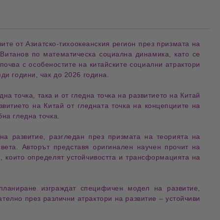
 на държавите от Азиатско-тихоокеанския регион през призмата на 
 Витанов по 
математическа социална динамика
, като се 
апочва с особеностите на 
китайските социални атрактори
ди години, чак до 
2026 година
.
дна точка, така и от гледна точка на развитието на Китай 
. Чрез тази книга читателят получава уникална възможност да погледне към развитието на Китай от гледната точка на концепциите на 
бна 
гледна точка
.
на развитие
, разгледан през призмата на
теорията на
вета. Авторът представя оригинален научен прочит на
и, които определят устойчивостта и трансформацията на
 планиране
изграждат специфичен модел на развитие,
вателно през различни
атрактори на развитие
– устойчиви