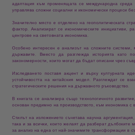
адаптация към променящата се международна среда по
управлява сложни социални и икономически процеси без
Значително място е отделено на
геополитическата стр
фактор. Анализират се икономическите инициативи, ра
центрове на световната икономика.
Особено интересен е анализът на
сложните системи
,
държавите. Вместо да разглежда историята като по
закономерности, които могат да бъдат описани чрез съв
Изследването поставя акцент и върху
културната иде
устойчивостта на китайския модел. Разглеждат се вз
стратегическите решения на държавното ръководство.
В книгата се анализира също
технологичното развитие
основан предимно на производството, към икономика с в
Стилът на изложението съчетава
научна аргументация
така и за всички, които желаят да разберат дълбоките
за анализ на една от най-значимите трансформации в с