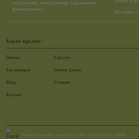
Наука и н
Астрология, номерология, хиромантия,
физиогномика
История и
Бързи връзки:
Начало
Търсене
Рекламации
Лични Данни
Вход
Условия
Контакт
Нашият онлайн магазин е 100% съобразен с GDPR.
GDPR