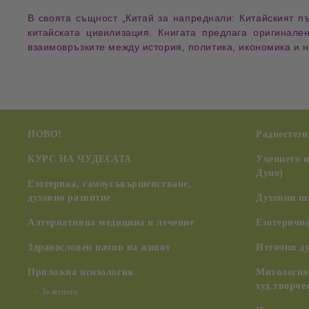
В своята същност
„Китай за напреднали: Китайският пъ
китайската цивилизация. Книгата предлага оригинале
взаимовръзките между история, политика, икономика и н
НОВО!
Радиестези
КУРС НА ЧУДЕСАТА
Учението 
Дуно)
Езотерика, самоусъвършенстване,
духовно развитие
Духовни ш
Алтернативна медицина и лечение
Езотерична
Здравословен начин на живот
Източни д
Приложна психология
Митология,
худ.творче
За жената