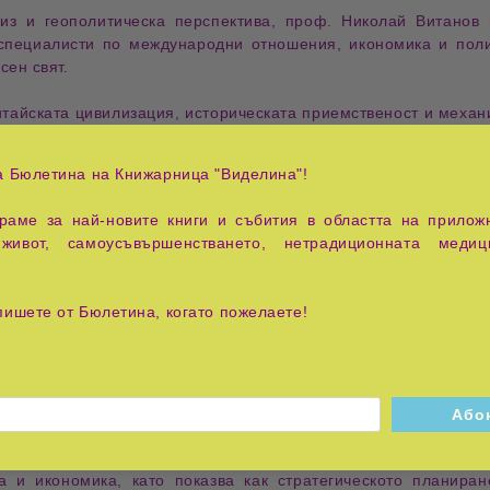
из
и
геополитическа перспектива
, проф. Николай Витанов 
специалисти по международни отношения, икономика и поли
ен свят.
итайската цивилизация
,
историческата приемственост
и
механ
ески или икономически обзор, авторът използва концепци
стойчиви модели на обществено развитие.
а Бюлетина на Книжарница "Виделина"!
 което е използвано като научна метафора за
устойчивите със
аме за най-новите книги и събития в областта на приложн
подход читателят получава възможност да разбере защо опр
живот, самоусъвършенстването, нетрадиционната медиц
дващите етапи от развитието на Китай.
инастичните промени
и
социалните трансформации
, които
пишете от Бюлетина, когато пожелаете!
стративното управление, ролята на традиционната филос
реформи
,
политиката на отваряне
и
модернизацията
, започн
азване на силна държавна координация създава условия за вп
а и икономика
, като показва как стратегическото планира