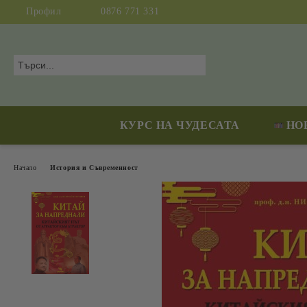
Профил
0876 771 331
КУРС НА ЧУДЕСАТА
НО
Начало
История и Съвременност