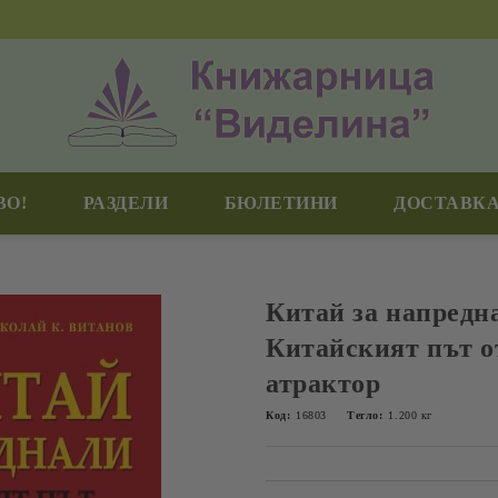
ВО!
РАЗДЕЛИ
БЮЛЕТИНИ
ДОСТАВКА
Китай за напредн
Китайският път о
атрактор
Код:
16803
Тегло:
1.200
кг