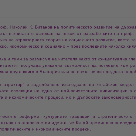
оф. Николай К. Витанов на 
политическото развитие
зът в книгата е основан на някои от разработките на проф.
очка на атракторната теория на социалното развитие, което з
ско, икономическо и социално – през последните няколко хиля
ака и теми за 
размисъл
 на читателя както от концептуална гле
икоя друга книга в България или по света не ви предлага подо
м атрактор“
е задълбочено изследване на
китайския модел 
ката еволюция
на една от най-влиятелните цивилизации в с
те и икономическите процеси, но и дълбоките закономерност
ическите реформи
,
културните традиции
и
стратегическото
ентъра на анализа стои идеята, че Китай преминава последо
 политическите и икономическите процеси.