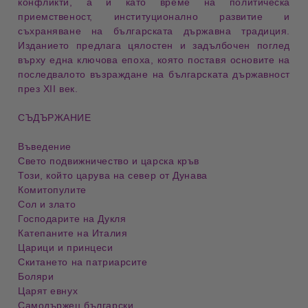
конфликти, а и като време на
политическа
приемственост
, институционално развитие и
съхраняване на българската държавна традиция.
Изданието предлага цялостен и задълбочен поглед
върху една ключова епоха, която поставя основите на
последвалото възраждане на българската държавност
през XII век.
СЪДЪРЖАНИЕ
Въведение
Свето подвижничество и царска кръв
Този, който царува на север от Дунава
Комитопулите
Сол и злато
Господарите на Дукля
Катепаните на Италия
Царици и принцеси
Скитането на патриарсите
Боляри
Царят евнух
Самодържец български