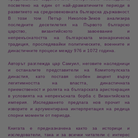
посветено на един от
най-драматичните периоди
в
развитието на средновековната българска държавност.
В този том Петър Николов-Зиков анализира
последните десетилетия на Първото българско
царство
,
византийското завоевание
и
непрекъснатостта на българската монархическа
традиция
, проследявайки политическите, военните и
династичните процеси между 976 и 1072 година.
Авторът разглежда
цар Самуил
, неговите наследници
и останалите представители на
Комитопулската
династия
, като поставя особен акцент върху
легитимността на властта
,
династичната
приемственост
и ролята на българската аристокрация
в условията на непрекъсната борба с Византийската
империя. Изследването предлага
нов прочит на
изворите
и аргументирана интерпретация на редица
спорни моменти от периода.
Книгата е предназначена както за
историци и
изследователи
, така и за всички читатели с интерес