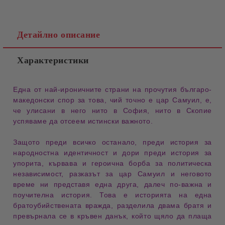
Детайлно описание
Характеристики
Една от най-ироничните страни на прочутия 
българо-
македонски спор
 за това, чий точно е 
цар Самуил
, е, 
че улисани в него нито в София, нито в Скопие 
успяваме да отсеем истински важното.
Защото преди всичко останало, преди история за 
народностна идентичност
 и дори преди история за 
упорита, кървава и 
героична борба
 за политическа 
независимост, разказът за цар Самуил и неговото 
време ни представя една друга, далеч по-важна и 
поучителна история. Това е историята на една 
братоубийствената вражда
, разделила двама братя и 
превърнала се в 
кръвен данък
, който щяло да плаща 