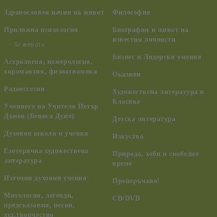
Здравословен начин на живот
Философия
Приложна психология
Биографии и живот на
известни личности
За жената
Бизнес и Лидерски умения
Астрология, номерология,
хиромантия, физиогномика
Оказион
Радиестезия
Художествена литература и
Класика
Учението на Учителя Петър
Дънов (Беинса Дуно)
Детска литература
Духовни школи и учения
Изкуство
Езотерична художествена
Природа, хоби и свободно
литература
време
Източни духовни учения
Препоръчано!
Митология, легенди,
CD/DVD
предсказания, песни,
худ.творчество