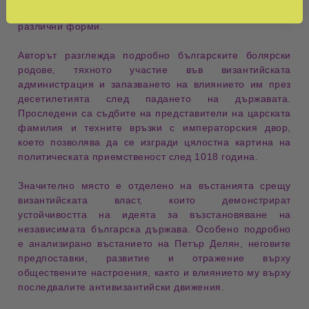
самоуправление продължават да съществуват под
различни форми.
Авторът разглежда подробно
българските болярски
родове
, тяхното участие във византийската
администрация и запазването на влиянието им през
десетилетията след падането на държавата.
Проследени са съдбите на представители на царската
фамилия и техните връзки с императорския двор,
което позволява да се изгради цялостна картина на
политическата приемственост след 1018 година.
Значително място е отделено на
въстанията срещу
византийската власт
, които демонстрират
устойчивостта на идеята за възстановяване на
независимата българска държава. Особено подробно
е анализирано
въстанието на Петър Делян
, неговите
предпоставки, развитие и отражение върху
обществените настроения, както и влиянието му върху
последвалите антивизантийски движения.