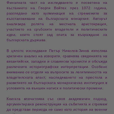
Финалната част на изследването е посветена на
въстанието на Георги Войтех
през 1072 година,
разгледано като кулминация на стремежите за
възстановяване на българската монархия. Авторът
анализира ролята на местната аристокрация,
участието на сръбските владетели и политическите
идеи, които стоят зад опита за възраждане на
българската държава.
В цялото изследване Петър Николов-Зиков използва
критичен анализ на изворите
, сравнява сведенията на
византийски, западни и славянски хронисти и обсъжда
различните историографски интерпретации. Особено
внимание се отделя на въпросите за
легитимността на
владетелската власт
, наследяването на престола и
развитието на българската монархическа институция в
условията на външен натиск и политически промени.
Книгата впечатлява със своя
академичен подход
,
аргументирана реконструкция на събитията и стремеж
да представи периода не само като история на военни