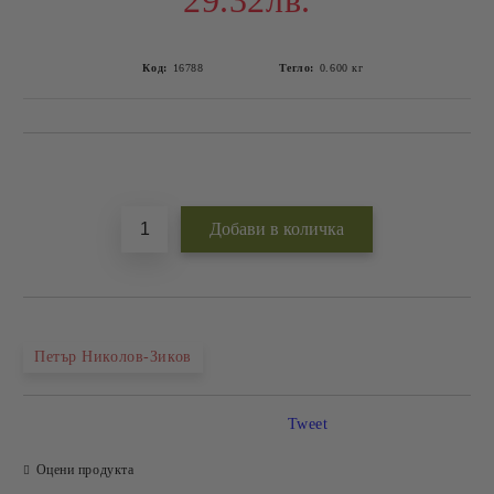
29.32лв.
Код:
16788
Тегло:
0.600
кг
Добави в желани
Петър Николов-Зиков
Tweet
Оцени продукта