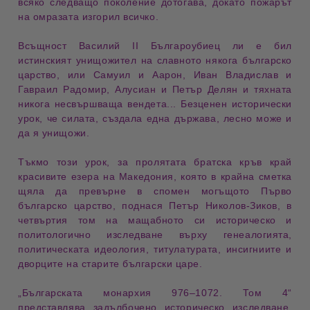
всяко следващо поколение дотогава, докато пожарът 
на омразата изгорил всичко.
Всъщност Василий II 
Българоубиец
 ли е бил 
истинският унищожител на славното някога 
българско 
царство
, или Самуил и Аарон, Иван Владислав и 
Гавраил Радомир, Алусиан и Петър Делян и тяхната 
никога несвършваща 
вендета
... Безценен исторически 
урок, че силата, създала една държава, лесно може и 
да я 
унищожи
.
Тъкмо този урок, за пролятата 
братска кръв
 край 
красивите езера на 
Македония
, която в крайна сметка 
щяла да превърне в спомен могъщото Първо 
българско царство, поднася Петър 
Николов-Зиков
, в 
четвъртия том на мащабното си историческо и 
политологично изследване върху 
генеалогията
, 
политическата 
идеология
, титулатурата, инсигниите и 
дворците на старите български царе.
„Българската монархия 976–1072. Том 4“
представлява
задълбочено историческо изследване
,