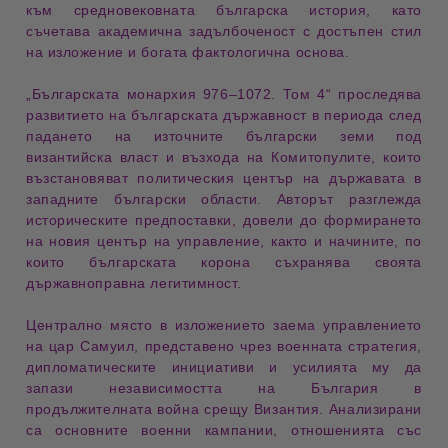
към
средновековната българска история
, като
съчетава академична задълбоченост с достъпен стил
на изложение и богата фактологична основа.
„Българската монархия 976–1072. Том 4“
проследява
развитието на
българската държавност
в периода след
падането на източните български земи под
византийска власт и възхода на
Комитопулите
, които
възстановяват политическия център на държавата в
западните български области. Авторът разглежда
историческите предпоставки, довели до формирането
на новия център на управление, както и начините, по
които българската корона съхранява своята
държавноправна легитимност
.
Централно място в изложението заема управлението
на
цар Самуил
, представено чрез
военната стратегия
,
дипломатическите инициативи и усилията му да
запази независимостта на България в
продължителната война срещу Византия. Анализирани
са основните военни кампании, отношенията със