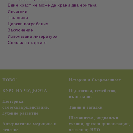
Един храст не може да храни два еритака
Инсигнии
Твърдини
Царски погребения
Заключение
Използвана литература
Списък на картите
НОВО!
История и Съвременност
КУРС НА ЧУДЕСАТА
Педагогика, семейство,
възпитание
Езотерика,
самоусъвършенстване,
Тайни и загадки
духовно развитие
Шаманизъм, индиански
Алтернативна медицина и
учения, древни цивилизации,
лечение
ченълинг, НЛО