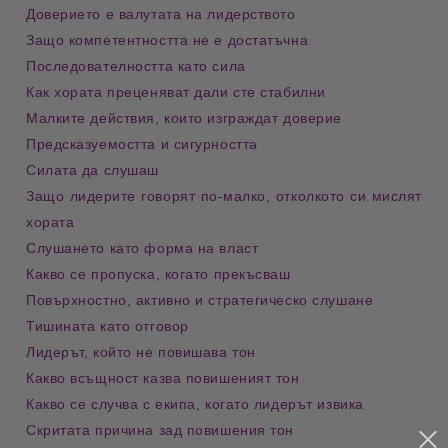
Доверието е валутата на лидерството
Защо компетентността не е достатъчна
Последователността като сила
Как хората преценяват дали сте стабилни
Малките действия, които изграждат доверие
Предсказуемостта и сигурността
Силата да слушаш
Защо лидерите говорят по-малко, отколкото си мислят 
хората
Слушането като форма на власт
Какво се пропуска, когато прекъсваш
Повърхностно, активно и стратегическо слушане
Тишината като отговор
Лидерът, който не повишава тон
Какво всъщност казва повишеният тон
Какво се случва с екипа, когато лидерът извика
Скритата причина зад повишения тон