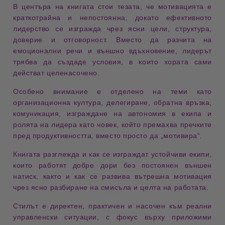
В центъра на книгата стои тезата, че мотивацията е
краткотрайна и непостоянна
, докато ефективното
лидерство се изгражда чрез
ясни цели
,
структура
,
доверие
и
отговорност
. Вместо да разчита на
емоционални речи и външно вдъхновение, лидерът
трябва да създаде условия, в които хората сами
действат целенасочено.
Особено внимание е отделено на теми като
организационна култура
,
делегиране
,
обратна връзка
,
комуникация
,
изграждане на автономия в екипа
и
ролята на лидера като човек, който премахва пречките
пред продуктивността, вместо просто да „мотивира“.
Книгата разглежда и как се изграждат
устойчиви екипи
,
които работят добре дори без постоянен външен
натиск, както и как се развива
вътрешна мотивация
чрез ясно разбиране на смисъла и целта на работата.
Стилът е
директен
,
практичен
и насочен към реални
управленски ситуации, с фокус върху приложими