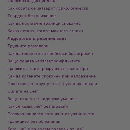
Фалшивата дисциплина
Как хората се затварят психологически
Твърдост без унижение
Как да поставяте граници спокойно
Какво остава, когато махнете страха
Лидерство в реалния свят
Трудните разговори
Как да говорите за проблеми без агресия
Защо хората избягват конфликтите
Грешките, които разрушават разговора
Как да останете спокойни при напрежение
Практическа структура за трудни разговори
Силата на „не“
Защо отказът е лидерско умение
Как се казва „не“ без агресия
Разочарованието като част от уважението
Границите без обяснения
Кога „не“ е по-голям подарък от „да“