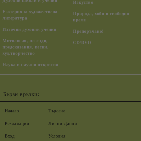
Духовни школи и учения
Изкуство
Езотерична художествена
Природа, хоби и свободно
литература
време
Източни духовни учения
Препоръчано!
Митология, легенди,
CD/DVD
предсказания, песни,
худ.творчество
Наука и научни открития
Бързи връзки:
Начало
Търсене
Рекламации
Лични Данни
Вход
Условия