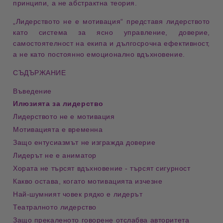
принципи, а не абстрактна теория.
„Лидерството не е мотивация“
представя лидерството
като система за
ясно управление
,
доверие
,
самостоятелност на екипа
и
дългосрочна ефективност
,
а не като постоянно емоционално вдъхновение.
СЪДЪРЖАНИЕ
Въведение
Илюзията за лидерство
Лидерството не е мотивация
Мотивацията е временна
Защо ентусиазмът не изгражда доверие
Лидерът не е аниматор
Хората не търсят вдъхновение - търсят сигурност
Какво остава, когато мотивацията изчезне
Най-шумният човек рядко е лидерът
Театралното лидерство
Защо прекаленото говорене отслабва авторитета