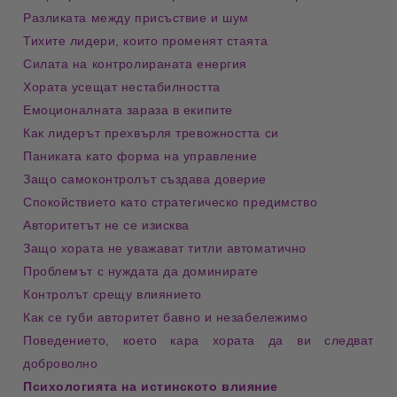
Разликата между присъствие и шум
Тихите лидери, които променят стаята
Силата на контролираната енергия
Хората усещат нестабилността
Емоционалната зараза в екипите
Как лидерът прехвърля тревожността си
Паниката като форма на управление
Защо самоконтролът създава доверие
Спокойствието като стратегическо предимство
Авторитетът не се изисква
Защо хората не уважават титли автоматично
Проблемът с нуждата да доминирате
Контролът срещу влиянието
Как се губи авторитет бавно и незабележимо
Поведението, което кара хората да ви следват 
доброволно
Психологията на истинското влияние