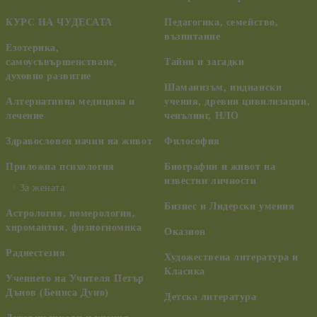
КУРС НА ЧУДЕСАТА
Педагогика, семейство,
възпитание
Езотерика,
самоусъвършенстване,
Тайни и загадки
духовно развитие
Шаманизъм, индиански
Алтернативна медицина и
учения, древни цивилизации,
лечение
ченълинг, НЛО
Здравословен начин на живот
Философия
Приложна психология
Биографии и живот на
известни личности
За жената
Бизнес и Лидерски умения
Астрология, номерология,
хиромантия, физиогномика
Оказион
Радиестезия
Художествена литература и
Класика
Учението на Учителя Петър
Дънов (Беинса Дуно)
Детска литература