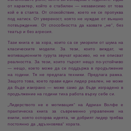
от
характер
, който е стабилен — независимо от това
кой е в стаята. От спокойствие, което не се пропуква
под натиск. От увереност, която не нуждае от външно
потвърждение. От способността да казвате „не“, без
театър и без агресия.
Тази
книга
е за хора, които са се уморили от шума на
класическите модели. За тези, които виждат, че
мотивационните гурута звучат красиво, но не описват
реалността. За тези, които търсят нещо по-устойчиво
— нещо, което може да се поддържа в продължение
на
години
. Тя не предлага
техники
. Предлага
рамка
.
Защото това, което прави един
лидер
реален, не може
да бъде изиграно — може само да бъде изградено в
продължение на години тиха работа върху себе си.
„Лидерството не е мотивация“
на
Адриан Волфе
е
практическа книга за съвременно управление на
екипи, която оспорва идеята, че добрият лидер трябва
постоянно да „вдъхновява“ хората.