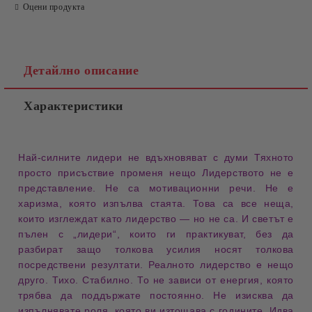
Оцени продукта
Детайлно описание
Характеристики
Най-силните
лидери
не вдъхновяват с думи Тяхното
просто
присъствие
променя нещо
Лидерството
не е
представление. Не са мотивационни речи. Не е
харизма
, която изпълва стаята. Това са все неща,
които изглеждат като лидерство — но не са. И светът е
пълен с „лидери“, които ги практикуват, без да
разбират защо толкова усилия носят толкова
посредствени резултати. Реалното лидерство е нещо
друго. Тихо. Стабилно. То не зависи от енергия, която
трябва да поддържате постоянно. Не изисква да
изпълнявате роля, която ви изтощава с годините. Идва