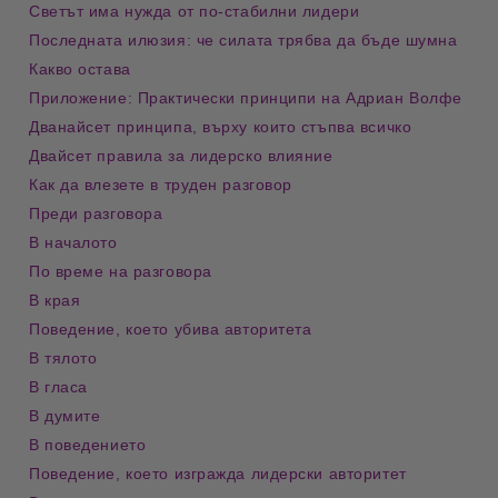
Светът има нужда от по-стабилни лидери
Последната илюзия: че силата трябва да бъде шумна
Какво остава
Приложение: Практически принципи на Адриан Волфе
Дванайсет принципа, върху които стъпва всичко
Двайсет правила за лидерско влияние
Как да влезете в труден разговор
Преди разговора
В началото
По време на разговора
В края
Поведение, което убива авторитета
В тялото
В гласа
В думите
В поведението
Поведение, което изгражда лидерски авторитет