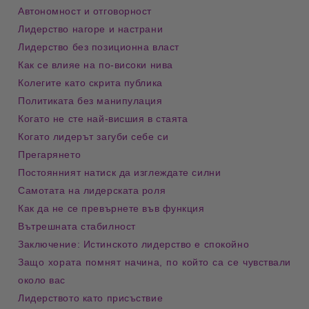
Автономност и отговорност
Лидерство нагоре и настрани
Лидерство без позиционна власт
Как се влияе на по-високи нива
Колегите като скрита публика
Политиката без манипулация
Когато не сте най-висшия в стаята
Когато лидерът загуби себе си
Прегарянето
Постоянният натиск да изглеждате силни
Самотата на лидерската роля
Как да не се превърнете във функция
Вътрешната стабилност
Заключение: Истинското лидерство е спокойно
Защо хората помнят начина, по който са се чувствали 
около вас
Лидерството като присъствие