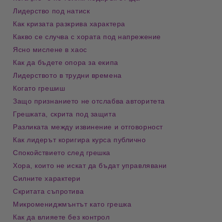
Лидерство под натиск
Как кризата разкрива характера
Какво се случва с хората под напрежение
Ясно мислене в хаос
Как да бъдете опора за екипа
Лидерството в трудни времена
Когато грешиш
Защо признанието не отслабва авторитета
Грешката, скрита под защита
Разликата между извинение и отговорност
Как лидерът коригира курса публично
Спокойствието след грешка
Хора, които не искат да бъдат управлявани
Силните характери
Скритата съпротива
Микромениджмънтът като грешка
Как да влияете без контрол