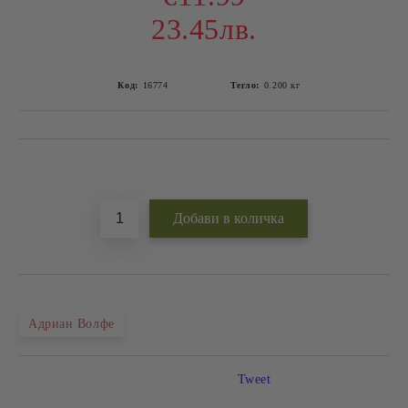
23.45лв.
Код:
16774
Тегло:
0.200
кг
Добави в желани
Адриан Волфе
Tweet