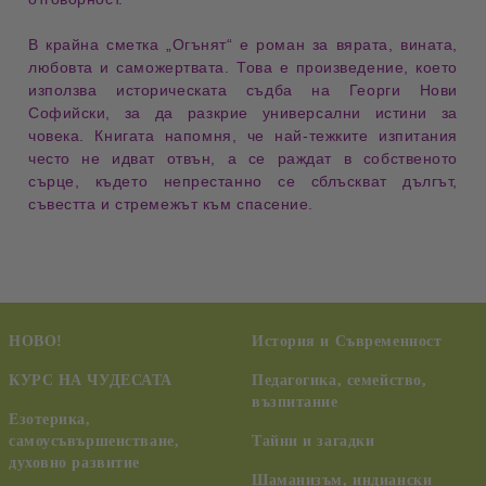
В крайна сметка
„Огънят“
е роман за
вярата
,
вината
,
любовта
и
саможертвата
. Това е произведение, което
използва историческата съдба на Георги Нови
Софийски, за да разкрие универсални истини за
човека. Книгата напомня, че най-тежките изпитания
често не идват отвън, а се раждат в собственото
сърце, където непрестанно се сблъскват дългът,
съвестта и стремежът към спасение.
НОВО!
История и Съвременност
КУРС НА ЧУДЕСАТА
Педагогика, семейство,
възпитание
Езотерика,
самоусъвършенстване,
Тайни и загадки
духовно развитие
Шаманизъм, индиански