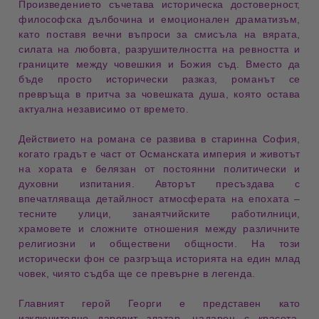
Произведението съчетава
историческа достоверност
,
философска дълбочина
и
емоционален драматизъм
,
като поставя вечни въпроси за смисъла на вярата,
силата на любовта, разрушителността на ревността и
границите между човешкия и Божия съд. Вместо да
бъде просто исторически разказ, романът се
превръща в
притча за човешката душа
, която остава
актуална независимо от времето.
Действието на романа се развива в
старинна София
,
когато градът е част от Османската империя и животът
на хората е белязан от постоянни политически и
духовни изпитания. Авторът пресъздава с
впечатляваща детайлност атмосферата на епохата –
тесните улици, занаятчийските работилници,
храмовете и сложните отношения между различните
религиозни и обществени общности. На този
исторически фон се разгръща историята на един млад
човек, чиято съдба ще се превърне в легенда.
Главният герой Георги е представен като
изключително даровит златар
, надарен с красота,