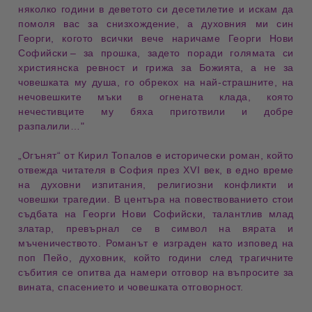
няколко години в деветото си десетилетие и искам да 
помоля вас за 
снизхождение
, а духовния ми син 
Георги, когото всички вече наричаме 
Георги Нови 
Софийски
 – за прошка, задето поради голямата си 
християнска 
ревност
 и грижа за Божията, а не за 
човешката му душа, го обрекох на най-страшните, на 
нечовешките мъки
 в огнената 
клада
, която 
нечестивците му бяха приготвили и добре 
разпалили…"
„Огънят“
от
Кирил Топалов
е
исторически роман
, който
отвежда читателя в
София през XVI век
, в едно време
на духовни изпитания, религиозни конфликти и
човешки трагедии. В центъра на повествованието стои
съдбата на
Георги Нови Софийски
, талантлив млад
златар, превърнал се в символ на вярата и
мъченичеството. Романът е изграден като
изповед на
поп Пейо
, духовник, който години след трагичните
събития се опитва да намери отговор на въпросите за
вината, спасението и човешката отговорност.