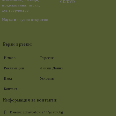
Митология, легенди,
CD/DVD
предсказания, песни,
худ.творчество
Наука и научни открития
Бързи връзки:
Начало
Търсене
Рекламации
Лични Данни
Вход
Условия
Контакт
Информация за контакти:
Имейл:
zdravoslovie777@abv.bg