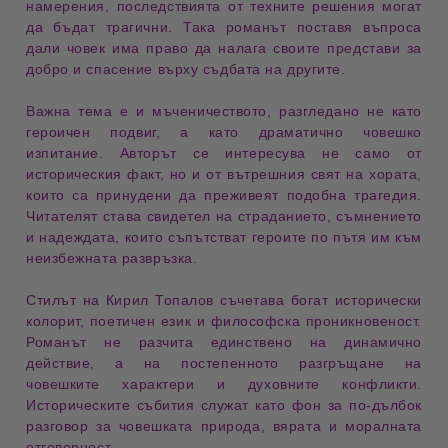
намерения, последствията от техните решения могат
да бъдат трагични. Така романът поставя въпроса
дали човек има право да налага своите представи за
добро и спасение върху съдбата на другите.
Важна тема е и
мъченичеството
, разгледано не като
героичен подвиг, а като драматично човешко
изпитание. Авторът се интересува не само от
историческия факт, но и от вътрешния свят на хората,
които са принудени да преживеят подобна трагедия.
Читателят става свидетел на страданието, съмнението
и надеждата, които съпътстват героите по пътя им към
неизбежната развръзка.
Стилът на Кирил Топалов съчетава
богат исторически
колорит
,
поетичен език
и
философска проникновеност
.
Романът не разчита единствено на динамично
действие, а на постепенното разгръщане на
човешките характери и духовните конфликти.
Историческите събития служат като фон за по-дълбок
разговор за човешката природа, вярата и моралната
отговорност.