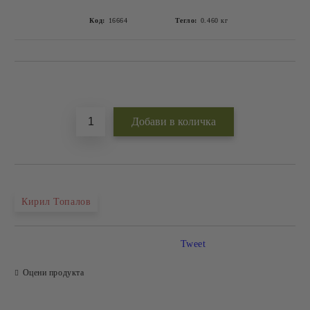
Код:
16664
Тегло:
0.460
кг
Добави в желани
Кирил Топалов
Tweet
Оцени продукта