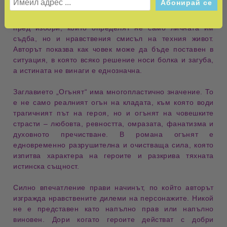
страха
, между духовната преданост и желанието за
земно спасение. Героите непрекъснато са изправени
пред избори, които определят не само личната им
съдба, но и нравствения смисъл на техния живот.
Авторът показва как човек може да бъде поставен в
ситуация, в която всяко решение носи болка и загуба,
а истината не винаги е еднозначна.
Заглавието
„Огънят“
има многопластично значение. То
е не само реалният огън на кладата, към която води
трагичният път на героя, но и огънят на човешките
страсти – любовта, ревността, омразата, фанатизма и
духовното пречистване. В романа огънят е
едновременно разрушителна и очистваща сила, която
изпитва характера на героите и разкрива тяхната
истинска същност.
Силно впечатление прави начинът, по който авторът
изгражда
нравствените дилеми
на персонажите. Никой
не е представен като напълно прав или напълно
виновен. Дори когато героите действат с добри