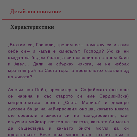
Детайлно описание
Характеристики
„Бъхтим се, Господи, трепем се – помежду си и сами 
себе си – и какъв е 
смисълът
, Господи? Уж си ни 
създал да бъдем 
братя
, а си позволил да станем 
Каин 
и Авел
… Дали не сбърках някога, че не избрах 
мрачния рай на 
Света гора
, а предпочетох светлия ад 
на 
живота
?…
Аз съм 
поп Пейо
, презвитер на Софийската (все още 
се нарича и със старото си име 
Сардикийска
) 
митрополитска черква „
Света Марина
“ и доскоро 
духовен баща на най-красивия юноша, какъвто някога 
сте срещали в живота си, на най-даровития, най-
изкусния майстор-ваятел на 
златото
, какъвто би могъл 
да съществува и какъвто бихте могли да си 
представите. Вече съм много 
стар
, стъпил съм с 