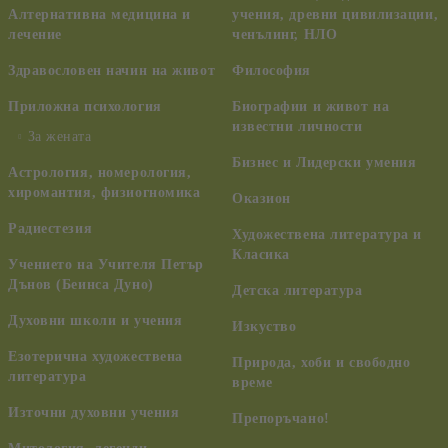
Алтернативна медицина и
учения, древни цивилизации,
лечение
ченълинг, НЛО
Здравословен начин на живот
Философия
Приложна психология
Биографии и живот на
известни личности
За жената
Бизнес и Лидерски умения
Астрология, номерология,
хиромантия, физиогномика
Оказион
Радиестезия
Художествена литература и
Класика
Учението на Учителя Петър
Дънов (Беинса Дуно)
Детска литература
Духовни школи и учения
Изкуство
Езотерична художествена
Природа, хоби и свободно
литература
време
Източни духовни учения
Препоръчано!