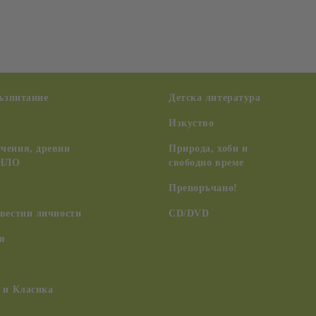
възпитание
Детска литература
Изкуство
чения, древни
Природа, хоби и
 НЛО
свободно време
Препоръчано!
вестни личности
CD/DVD
я
 и Класика