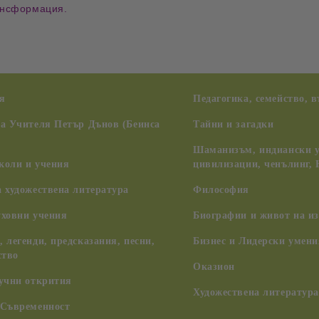
ансформация.
я
Педагогика, семейство, 
на Учителя Петър Дънов (Беинса
Тайни и загадки
Шаманизъм, индиански у
коли и учения
цивилизации, ченълинг,
 художествена литература
Философия
уховни учения
Биографии и живот на из
 легенди, предсказания, песни,
Бизнес и Лидерски умени
ство
Оказион
аучни открития
Художествена литература
 Съвременност