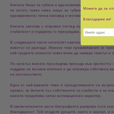
Книгата
Нищо за губене
е вдъхновяващ и емоционален ра
Можете да се от
че когато човек няма
нищо за губене
, има
всичко за
едновременно лична изповед и мотивиращ наръчник за те
Благодарим ви!
Книгата започва с откровен поглед към
детството
и ран
стабилност и подкрепа го принуждава да изгради
вътреш
В следващите части читателят навлиза в света на тийне
животът се разпада. Именно тези преживявания се пр
най-трудните моменти човек може да намери
смисъл и 
По-нататък книгата проследява прехода към зрелостта 
поддава на външни влияния и да изгражда собствена в
на
постоянството
.
Една от най-важните теми е преодоляването на вътр
провал, за битките със собствените си слабости и за о
книгата придобива силно мотивационен характер.
В заключителните части биографията разкрива пътя към
благодарност. Той споделя уроците, които е научил, и 