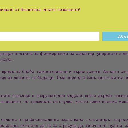
зказ за личния път на Джонатан Ангелов – млад човек, който
пишете от Бюлетина, когато пожелаете!
 спечелване
. Това е история за устойчивост, смелост и н
зи, които търсят сила да преодолеят собствените си препятс
ните години на автора, белязани от несигурност, липси и т
на сила
, да търси пътища за оцеляване и да вярва, че съдб
йджърството, когато авторът се сблъсква с първите големи
из
евръщат в основа за формирането на
характер
, упоритост и ж
посока
.
– време на
борба
, самооткриване и първи успехи. Авторът спо
изия за
личното си бъдеще
. Този период е изпълнен с малки п
ешните
страхове
и разрушителни модели, които държат човека 
съзнаването, че промяната се случва, когато човек приеме ми
 личното и професионалното израстване – как авторът изгра
насърчава читателя да не се страхува да започне от нулата, 