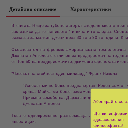
Детайлно описание
Характеристики
В книгата 
Нищо за губене
 авторът споделя своите прин
вас зависи да го напишете!" и винаги го следва. Специ
разказва за малкия Джони през 80-те и 90-те години. Кн
Съосновател на френско-американската технологична
Джонатан Ангелов е отличен за 
предприемач на година
от Топ 50 на предприемачите, движещи френската икономи
"
Човекът на стойност един милиард.
" Франк Никола
"Успехът ми не беше предначертан. Роден съм от 
срина. Майка ми беше измамена, изпадна в 
деп
Приемни семейства. Държавни домове. Глад. Студ. 
Абонирайте се з
Джонатан Ангелов
Ще ви информир
Това е едновременно разтърсваща 
лична история
 и 
здравословния 
инвестиции
.
философията!