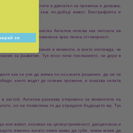
 превръща трудностите в двигател за промяна и доказва,
епримирим стремеж към по-добър живот. Биографията е
твия.
рудни решения. Джонатан Ангелов описва как липсата на
ата може да бъде променена чрез
лична отговорност
.
питания
, разочарования и моменти, в които изглежда, че
елание за развитие. Тук ясно личи посланието, че дори в
деля как се учи да взема по-осъзнати решения, да не се
обеди, които водят до големи промени, и показва силата
в застой. Ангелов разказва откровено за моментите на
налото, но не позволява то да определя
бъдещето му
. Тук
жда
нов живот
, основан на целеустременост, дисциплина и
защото именно когато няма какво да губи, човек може да