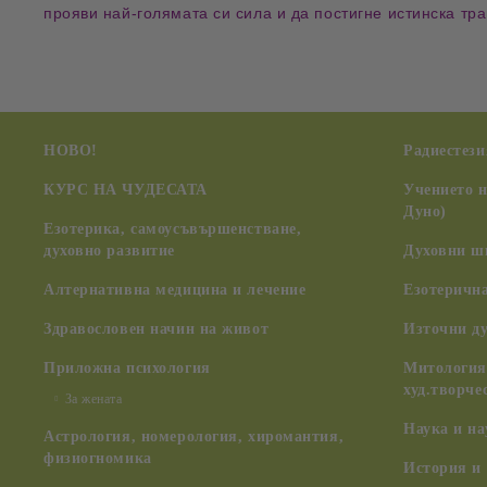
прояви
най-голямата си сила
и да постигне истинска тр
НОВО!
Радиестези
КУРС НА ЧУДЕСАТА
Учението 
Дуно)
Езотерика, самоусъвършенстване,
духовно развитие
Духовни ш
Алтернативна медицина и лечение
Езотерична
Здравословен начин на живот
Източни д
Приложна психология
Митология,
худ.творче
За жената
Наука и н
Астрология, номерология, хиромантия,
физиогномика
История и