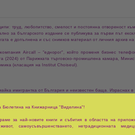
ципи: 
труд
, любопитство, смелост и постоянна отвореност към 
ално за българското издание се публикува за първи път екск
игата е допълнена и със 
снимков материал
 от личния архив на
 компания 
Aircall
 – "еднорог", който променя бизнес телеф
та
 (2024) от Парижката търговско-промишлена камара, Минист
ка (класация на Institut Choiseul).
майка 
имигрантка
 от България и неизвестен баща. Израснах в 
ресия
, отдаде се на алкохолизма и загуби всичко. Включите
Самота. Чувствах се различен. И именно това се превърна в 
а Бюлетина на Книжарница "Виделина"!
аме за най-новите книги и събития в областта на приложн
практичен 
наръчник за успех
живот, самоусъвършенстването, нетрадиционната медиц