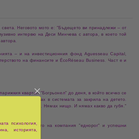
света. Неговото мото е: "
Бъдещето ви принадлежи
 – от 
лузивно 
интервю
 на Деси Минчева с автора, в което той 
 автора.
онията – и на инвестиционния фонд 
Aguesseau Capital
, 
ерството на финансите и ÉcoRéseau Business. Част е и 
парижкия квартал "Богрьонел" до деня, в който всичко се 
лно и мен. Попаднах в системата за 
закрила на детето
. 
моето предимство. Нямах нищо. И нямах какво да губя." 
ата психология,
 – за пътя от социалните служби до създаването на компания "еднорог" и успешни 
ина, историята,