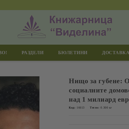
ВО!
РАЗДЕЛИ
БЮЛЕТИНИ
ДОСТАВКА
Нищо за губене: О
социалните домове
над 1 милиард евр
Код:
16613
Тегло:
0.300
кг