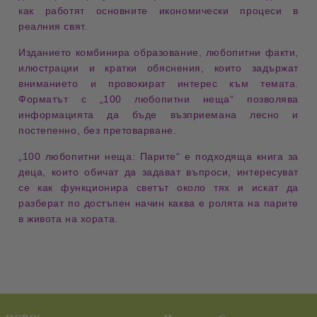
как работят основните икономически процеси в
реалния свят.
Изданието комбинира
образование
,
любопитни факти
,
илюстрации
и кратки обяснения, които задържат
вниманието и провокират интерес към темата.
Форматът с „100 любопитни неща“ позволява
информацията да бъде възприемана лесно и
постепенно, без претоварване.
„
100 любопитни неща: Парите
“ е подходяща книга за
деца, които обичат да задават въпроси, интересуват
се как функционира светът около тях и искат да
разберат по достъпен начин каква е ролята на парите
в живота на хората.