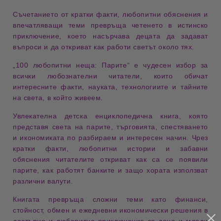
Съчетанието от кратки
факти
, любопитни
обяснения
и
впечатляващи
теми
превръща четенето в истинско
приключение
, което насърчава децата да задават
въпроси
и да откриват как работи
светът
около тях.
„100 любопитни неща: Парите“
е чудесен избор за
всички
любознателни читатели
, които обичат
интересните
факти
,
науката
,
технологиите
и
тайните
на света, в който живеем.
Увлекателна детска енциклопедична книга, която
представя света на
парите
,
търговията
,
спестяването
и икономиката по разбираем и интересен начин. Чрез
кратки факти, любопитни истории и забавни
обяснения читателите откриват как са се появили
парите, как работят банките и защо хората използват
различни валути.
Книгата превръща сложни теми като
финанси
,
стойност
,
обмен
и ежедневни икономически решения в