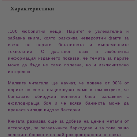
Характеристики
„100 любопитни неща: Парите“
е увлекателна и
забавна
книга
, която разкрива невероятни
факти
за
света на
парите
,
богатството
и съвременните
технологии
. С достъпен
език
и любопитна
информация
изданието показва, че темата за парите
може да бъде не само полезна, но и изключително
интересна
.
Малките
читатели
ще научат, че повече от
90%
от
парите по света съществуват само в
компютрите
, че
банковите обирджии
понякога биват залавяни с
експлодираща боя
и че всяка
банкнота
може да
пренася хиляди видове
бактерии
.
Книгата разказва още за добива на
ценни метали
от
астероиди
, за загадъчните
баркодове
и за това защо
зелените
банкноти
са най-разпространени по света.