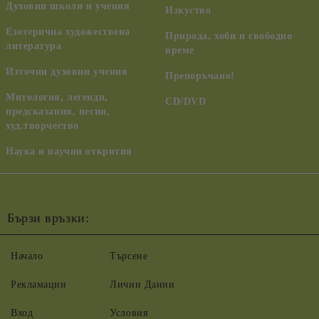
Духовни школи и учения
Изкуство
Езотерична художествена
Природа, хоби и свободно
литература
време
Източни духовни учения
Препоръчано!
Митология, легенди,
CD/DVD
предсказания, песни,
худ.творчество
Наука и научни открития
Бързи връзки:
Начало
Търсене
Рекламации
Лични Данни
Вход
Условия