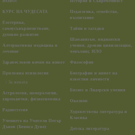
НОВО!
История и Съвременност
КУРС НА ЧУДЕСАТА
Педагогика, семейство,
възпитание
Езотерика,
самоусъвършенстване,
Тайни и загадки
духовно развитие
Шаманизъм, индиански
Алтернативна медицина и
учения, древни цивилизации,
лечение
ченълинг, НЛО
Здравословен начин на живот
Философия
Приложна психология
Биографии и живот на
известни личности
За жената
Бизнес и Лидерски умения
Астрология, номерология,
хиромантия, физиогномика
Оказион
Радиестезия
Художествена литература и
Класика
Учението на Учителя Петър
Дънов (Беинса Дуно)
Детска литература