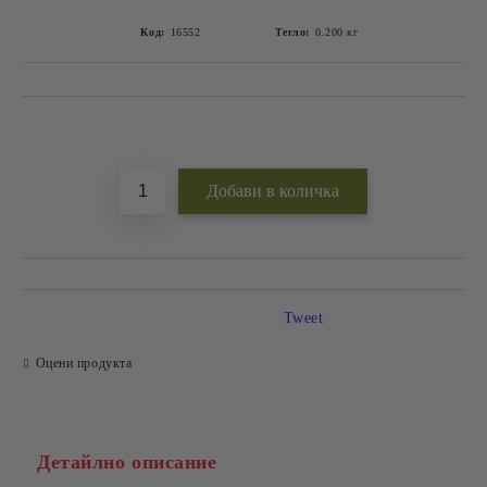
Код:
16552
Тегло:
0.200
кг
Добави в желани
Tweet
Оцени продукта
Детайлно описание