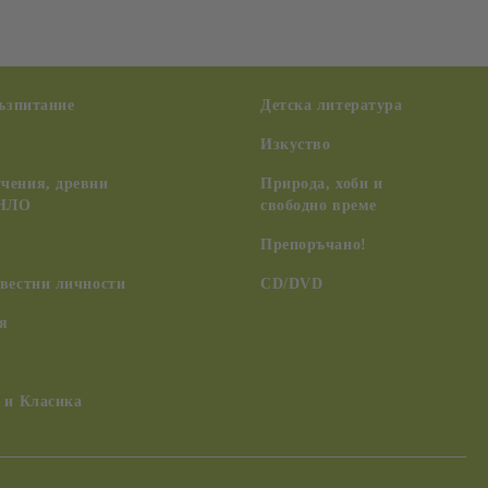
възпитание
Детска литература
Изкуство
чения, древни
Природа, хоби и
 НЛО
свободно време
Препоръчано!
вестни личности
CD/DVD
я
 и Класика