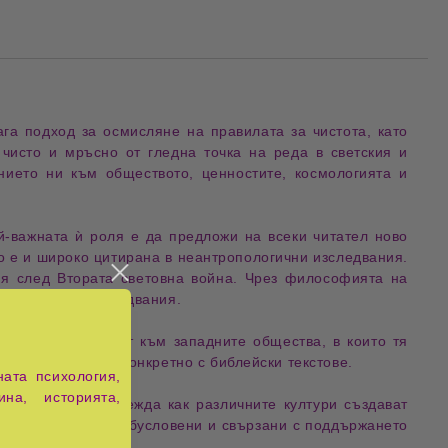
ага подход за осмисляне на правилата за чистота, като 
 
чисто и мръсно
 от гледна точка на реда в светския и 
нието ни към 
обществото
, ценностите, 
космологията
 и 
-важната ѝ роля е да предложи на всеки читател ново 
но е и широко цитирана в неантропологични изследвания. 
ия
 след Втората световна война. Чрез философията на 
пологичните 
изследвания
.
ите ѝ се насочват към западните общества, в които тя 
дии, свързани по-конкретно с 
библейски текстове
.
ата психология,
ина, историята,
глас
, което разглежда как различните култури създават
лни, а културно обусловени и свързани с поддържането