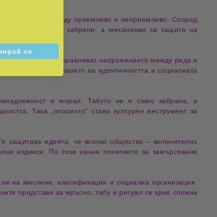
ртават граници между приемливо и неприемливо. Според
 не са произволни забрани, а механизми за защита на
и
забрани
, за да управляват напрежението между реда и
а част от поддържането на
идентичността
и
социалната
принадлежност и морал. Табуто не е само забрана, а
ността. Така „опасното“ става културен инструмент за
я защитава идеята, че всички общества – включително
ални кодекси. По този начин понятието за
замърсяване
дели на
мислене
,
класификация
и
социална организация
.
ните представи за мръсно, табу и ритуал се крие сложна