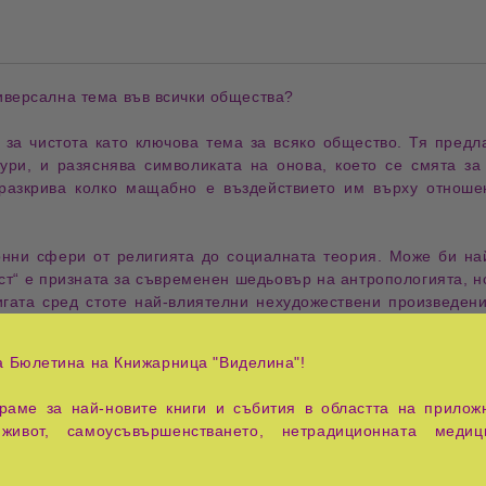
иверсална тема
 във всички общества?
 за 
чистота
 като ключова тема за всяко 
общество
. Тя предл
тури, и разяснява символиката на онова, което се смята за
 разкрива колко мащабно е въздействието им върху отноше
онни сфери от 
религията
 до социалната теория. Може би най
ост“ е призната за съвременен шедьовър на 
антропологията
, 
гата сред стоте най-влиятелни 
нехудожествени произведен
ицирането Дъглас показва изключителната значимост на антро
а Бюлетина на Книжарница "Виделина"!
започва с полева работа в 
Африка
, но впоследствие интерес
ние и цялостната култура. В късните си години публикува сту
аме за най-новите книги и събития в областта на приложн
живот, самоусъвършенстването, нетрадиционната медиц
не и табу
е класическо изследване на антрополога
Мери Дъ
зва, че идеите за
замърсяване
не са биологични или универса