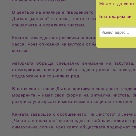
Можете да се от
В центъра на анализа е твърдението, че
омърсяването
Благодарим ви!
Дъглас „мръсно“ е онова, което е
извън мястото си
, 
социалната и моралната система.
Книгата изследва как различни религиозни и традицион
хаоса. Чрез описания на култури от Африка, Азия и Бли
кохезия
.
Авторката обръща специално внимание на
табутата
,
структуриращ принцип
, който задава рамки на повед
поддържане на социалния ред.
В по-късните глави Дъглас критикува западната тенде
модерните – имат свои форми на
ритуална чистота
, 
разкрива универсални механизми на социален контрол.
Книгата завършва с обобщението, че „чистото“ и „нечи
„
Чистота и опасност
“ остава едно от най-влиятелните п
символична логика
, чрез която обществата поддържат с