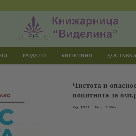
ВО!
РАЗДЕЛИ
БЮЛЕТИНИ
ДОСТАВКА
Чистота и опасно
понятията за омър
Код:
16523
Тегло:
0.300
кг
Добави в желани