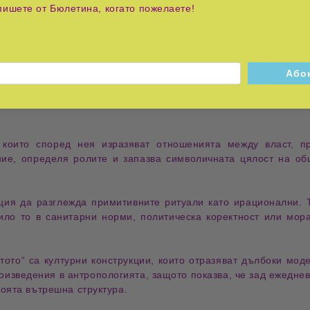
пишете от Бюлетина, когато пожелаете!
е форма на
символичен контрол
, чрез която обществата оче
което нарушава установения
космически ред
. Така табутата
ни общества използват
ритуали
,
жертви
,
очистителни практики
зкия Изток Дъглас показва, че
ритуалната чистота
е неразделн
 които според нея изразяват отношенията между власт, 
ение, определя
ролите
и запазва
символичната цялост
на общ
нция да разглежда
примитивните ритуали
като ирационални. Т
било то в санитарни норми, политическа коректност или мор
стото“ са
културни конструкции
, които отразяват дълбоки мо
роизведения в антропологията, защото показва, че зад ежеднев
воята вътрешна структура.