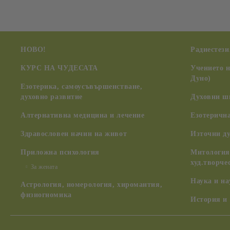
НОВО!
Радиестези
КУРС НА ЧУДЕСАТА
Учението 
Дуно)
Езотерика, самоусъвършенстване,
духовно развитие
Духовни ш
Алтернативна медицина и лечение
Езотерична
Здравословен начин на живот
Източни д
Приложна психология
Митология,
худ.творче
За жената
Наука и н
Астрология, номерология, хиромантия,
физиогномика
История и