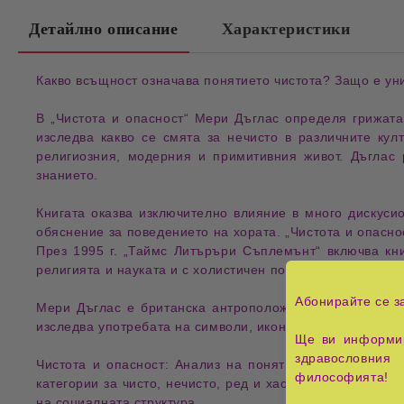
Детайлно описание
Характеристики
Какво всъщност означава понятието 
чистота
? Защо е 
ун
В „
Чистота и опасност
“ Мери Дъглас определя грижата
изследва какво се смята за 
нечисто
 в различните кул
религиозния, модерния и примитивния живот. Дъглас
знанието.
Книгата оказва изключително влияние в много дискуси
обяснение за 
поведението
 на хората. „Чистота и опасн
През 1995 г. „Таймс Литъръри Съплемънт“ включва кни
религията
 и науката и с холистичен подход към класиф
Абонирайте се з
Мери Дъглас е британска 
антроположка
. Кариерата ѝ 
изследва употребата на 
символи
, икономическото поведе
Ще ви информир
здравословния 
Чистота и опасност: Анализ на понятията за омърсява
философията!
категории за
чисто
,
нечисто
,
ред
и
хаос
. Авторката пока
на социалната структура.