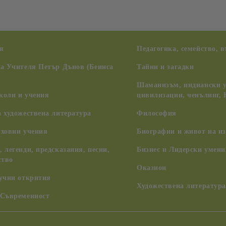
я
Педагогика, семейство, 
на Учителя Петър Дънов (Беинса
Тайни и загадки
Шаманизъм, индиански у
коли и учения
цивилизации, ченълинг,
 художествена литература
Философия
уховни учения
Биографии и живот на из
 легенди, предсказания, песни,
Бизнес и Лидерски умени
ство
Оказион
аучни открития
Художествена литература
 Съвременност