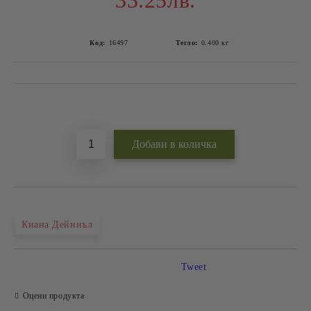
33.25лв.
Код:
16497
Тегло:
0.400
кг
Добави в желани
Киана Дейниъл
Tweet
Оцени продукта