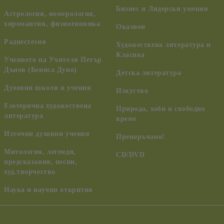
Бизнес и Лидерски умения
Астрология, номерология,
хиромантия, физиогномика
Оказион
Радиестезия
Художествена литература и
Класика
Учението на Учителя Петър
Дънов (Беинса Дуно)
Детска литература
Духовни школи и учения
Изкуство
Езотерична художествена
Природа, хоби и свободно
литература
време
Източни духовни учения
Препоръчано!
Митология, легенди,
CD/DVD
предсказания, песни,
худ.творчество
Наука и научни открития