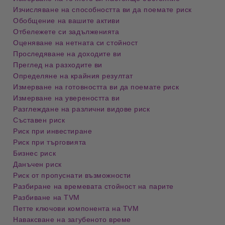
Изчисляване на способността ви да поемате риск
Обобщение на вашите активи
Отбележете си задълженията
Оценяване на нетната си стойност
Проследяване на доходите ви
Преглед на разходите ви
Определяне на крайния резултат
Измерване на готовността ви да поемате риск
Измерване на увереността ви
Разглеждане на различни видове риск
Съставен риск
Риск при инвестиране
Риск при търговията
Бизнес риск
Данъчен риск
Риск от пропуснати възможности
Разбиране на времевата стойност на парите
Разбиване на TVM
Петте ключови компонента на TVM
Наваксване на загубеното време