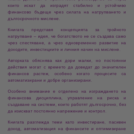
които искат да изградят стабилно и устойчиво
финансово бъдеще чрез силата на
натрупването и
дългосрочното мислене
.
Книгата представя концепцията за
тройното
натрупване
– идея, че богатството не се създава само
чрез спестяване, а чрез едновременно развитие на
доходите, инвестициите и личния начин на мислене
.
Авторката обяснява как дори малки, но постоянни
действия могат с времето да доведат до значителен
финансов растеж, особено когато процесите са
автоматизирани и добре организирани.
Особено внимание е отделено на изграждането на
финансова дисциплина
, управление на риска и
създаване на системи, които работят дългосрочно, без
да изискват постоянно напрежение и контрол.
Книгата разглежда теми като
инвестиране, пасивен
доход, автоматизация на финансите и оптимизиране