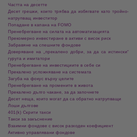
Частта на десетте
Десет грешки, които трябва да избягвате като тройно-
натрупващ инвеститор
Попадане в капана на FOMO
Пренебрегване на силата на автоматизацията
Прекомерно инвестиране в активи с висок риск
Забравяне на спешните фондове
Доверяване на „прекалено добри, за да са истински“
гурута и имитатори
Пренебрегване на инвестициите в себе си
Прекалено усложняване на системата
Загуба на фокус върху целите
Пренебрегване на промените в живота
Прекалено дълго чакане, за да започнете
Десет неща, които могат да са обратно натрупващи
Лоши дългове
401(k) Скрити такси
Такси за закъснение
Взаимни фондове с висок разходен коефициент
Активно управлявани фондове