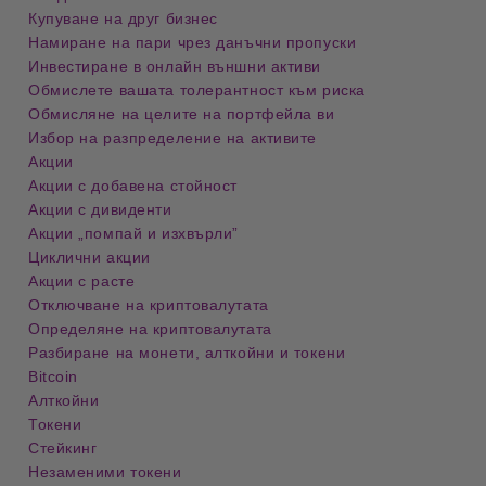
Купуване на друг бизнес
Намиране на пари чрез данъчни пропуски
Инвестиране в онлайн външни активи
Обмислете вашата толерантност към риска
Обмисляне на целите на портфейла ви
Избор на разпределение на активите
Акции
Акции с добавена стойност
Акции с дивиденти
Акции „помпай и изхвърли”
Циклични акции
Акции с расте
Отключване на криптовалутата
Определяне на криптовалутата
Разбиране на монети, алткойни и токени
Bitcoin
Алткойни
Токени
Стейкинг
Незаменими токени