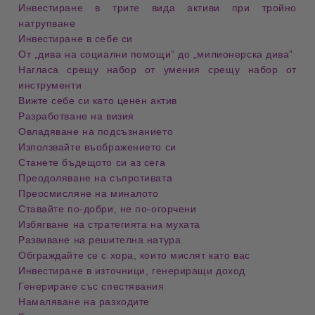
Инвестиране в трите вида активи при тройно
натрупване
Инвестиране в себе си
От „дива на социални помощи” до „милионерска дива”
Нагласа срещу набор от умения срещу набор от
инструменти
Вижте себе си като ценен актив
Разработване на визия
Овладяване на подсъзнанието
Използвайте въображението си
Станете бъдещото си аз сега
Преодоляване на съпротивата
Преосмисляне на миналото
Ставайте по-добри, не по-огорчени
Избягване на стратегията на мухата
Развиване на решителна натура
Обграждайте се с хора, които мислят като вас
Инвестиране в източници, генериращи доход
Генериране със спестявания
Намаляване на разходите