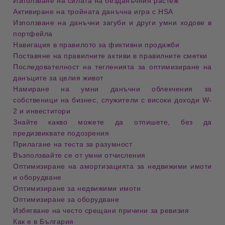
Използване на силата на безданъчния растеж
Активиране на тройната данъчна игра с HSA
Използване на данъчни загуби и други умни ходове в
портфейла
Навигация в правилото за фиктивни продажби
Поставяне на правилните активи в правилните сметки
Последователност на тегленията за оптимизиране на
данъците за целия живот
Намиране на умни данъчни облекчения за
собственици на бизнес, служители с високи доходи W-
2 и инвеститори
Знайте какво можете да отпишете, без да
предизвиквате подозрения
Прилагане на теста за разумност
Възползвайте се от умни отчисления
Оптимизиране на амортизацията за недвижими имоти
и оборудване
Оптимизиране за недвижими имоти
Оптимизиране за оборудване
Избягване на често срещани причини за ревизия
Как е в България