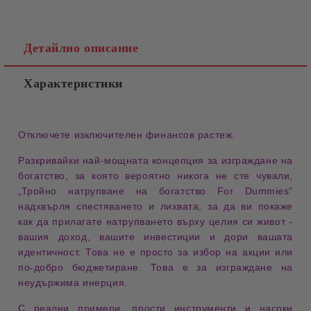
Детайлно описание
Характеристики
Отключете изключителен финансов растеж.
Разкривайки най-мощната концепция за
изграждане на
богатство
, за която вероятно никога не сте чували,
„Тройно натрупване на богатство For Dummies“
надхвърля спестяването и лихвата, за да ви покаже
как да прилагате
натрупването
върху целия си живот -
вашия доход, вашите инвестиции и дори вашата
идентичност. Това не е просто за избор на акции или
по-добро бюджетиране. Това е за изграждане на
неудържима инерция
.
С реални примери, прости инструменти и насоки