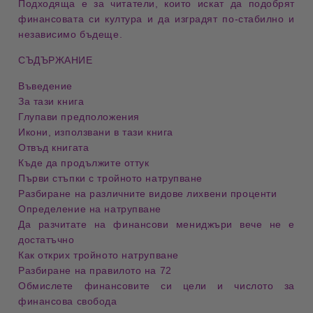
Подходяща е за читатели, които искат да подобрят
финансовата си култура и да изградят
по-стабилно и
независимо бъдеще
.
СЪДЪРЖАНИЕ
Въведение
За тази книга
Глупави предположения
Икони, използвани в тази книга
Отвъд книгата
Къде да продължите оттук
Първи стъпки с тройното натрупване
Разбиране на различните видове лихвени проценти
Определение на натрупване
Да разчитате на финансови мениджъри вече не е
достатъчно
Как открих тройното натрупване
Разбиране на правилото на 72
Обмислете финансовите си цели и числото за
финансова свобода