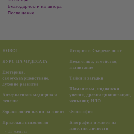
Благодарности на автора
Посвещение
НОВО!
История и Съвременност
КУРС НА ЧУДЕСАТА
Педагогика, семейство,
възпитание
Езотерика,
самоусъвършенстване,
Тайни и загадки
духовно развитие
Шаманизъм, индиански
Алтернативна медицина и
учения, древни цивилизации,
лечение
ченълинг, НЛО
Здравословен начин на живот
Философия
Приложна психология
Биографии и живот на
известни личности
За жената