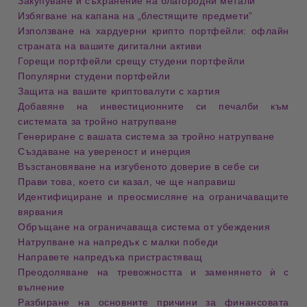
Закупуване и съхранение на благородни метали
Избягване на капана на „блестящите предмети”
Използване на хардуерни крипто портфейли: офлайн
страната на вашите дигитални активи
Горещи портфейли срещу студени портфейли
Популярни студени портфейли
Защита на вашите криптовалути с хартия
Добавяне на инвестиционните си печалби към
системата за тройно натрупване
Генериране с вашата система за тройно натрупване
Създаване на увереност и инерция
Възстановяване на изгубеното доверие в себе си
Прави това, което си казал, че ще направиш
Идентифициране и преосмисляне на ограничаващите
вярвания
Обръщане на ограничаваща система от убеждения
Натрупване на напредък с малки победи
Направете напредъка пристрастяващ
Преодоляване на тревожността и заменянето ѝ с
вълнение
Разбиране на основните причини за финансовата