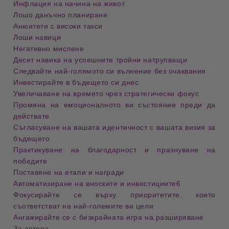
Инфлация на начина на живот
Лошо данъчно планиране
Анюитети с високи такси
Лоши навици
Негативно мислене
Десет навика на успешните тройни натрупващи
Следвайте най-голямото си вълнение без очаквания
Инвестирайте в бъдещето си днес
Увеличаване на времето чрез стратегически фокус
Промяна на емоционалното ви състояние преди да
действате
Съгласуване на вашата идентичност с вашата визия за
бъдещето
Практикуване на благодарност и празнуване на
победите
Поставяне на етапи и награди
Автоматизиране на вноските и инвестициите6
Фокусирайте се върху приоритетите, които
съответстват на най-големите ви цели
Ангажирайте се с безкрайната игра на разширяване
За автора