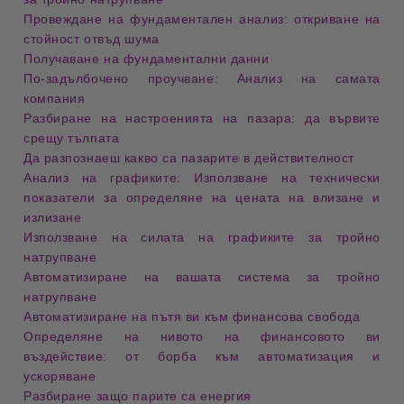
Провеждане на фундаментален анализ: откриване на
стойност отвъд шума
Получаване на фундаментални данни
По-задълбочено проучване: Анализ на самата
компания
Разбиране на настроенията на пазара: да вървите
срещу тълпата
Да разпознаеш какво са пазарите в действителност
Анализ на графиките: Използване на технически
показатели за определяне на цената на влизане и
излизане
Използване на силата на графиките за тройно
натрупване
Автоматизиране на вашата система за тройно
натрупване
Автоматизиране на пътя ви към финансова свобода
Определяне на нивото на финансовото ви
въздействие: от борба към автоматизация и
ускоряване
Разбиране защо парите са енергия