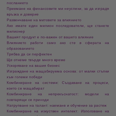
посланието
Приемане на финансовите ми неуспехи, за да изградя
връзка и доверие
Развенчаване на митовете за влиянието
Ако имате един милион последователи, ще станете
милионер
Вашият продукт е по-важен от вашето влияние
Влиянието работи само ако сте в сферата на
образованието
Трябва да си перфектен
Ще отнеме твърде много време
Ускоряване на вашия бизнес
Изграждане на мащабируема основа: от малки стъпки
към големи победи
Комбиниране на системи: Създаване на процеси,
които се мащабират
Комбиниране на непрекъснатост: модели на
повтарящи се приходи
Натрупване на талант: наемане и обучение за растеж
Комбиниране на изкуствен интелект: Използване на