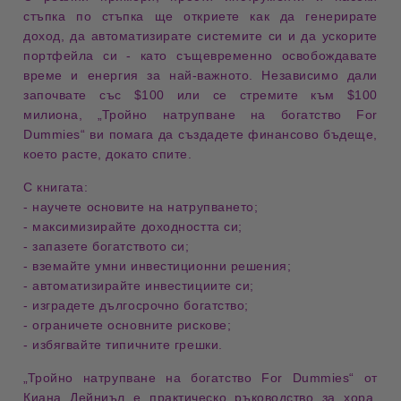
стъпка по стъпка ще откриете как да
генерирате
доход, да автоматизирате системите си и да ускорите
портфейла си
- като същевременно освобождавате
време и енергия за най-важното. Независимо дали
започвате със
$100
или се стремите към
$100
милиона
,
„Тройно натрупване на богатство For
Dummies“
ви помага да създадете финансово бъдеще,
което
расте, докато спите
.
С книгата:
- научете основите на натрупването;
-
максимизирайте доходността си;
-
запазете богатството си;
-
вземайте умни инвестиционни решения;
-
автоматизирайте инвестициите си;
-
изградете дългосрочно богатство;
-
ограничете основните рискове;
-
избягвайте типичните грешки.
„Тройно натрупване на богатство For Dummies“
от
Киана Дейниъл
е практическо ръководство за хора,