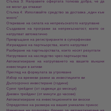
Стъпка 3: Направете офертата толкова добра, че да
не могат да откажат
Стъпка 4: Използвайте средство за доставка „един към
много”
Откриване на силата на непрекъснатото натрупване
Създаване на програми за непрекъснатост, които се
натрупват автоматично
Превръщане на регистрираните в суперфенове
Изграждане на партньорства, които натрупват
Разбиране на партньорствата, които носят резултати
Натрупване на наследство чрез партньорства
Автоматизиране на натрупването на вашите външни
инвестиции в активи
Преглед на формулата за утрояване
Избор на времеви рамки за инвестициите ви
Дългосрочно инвестиране (години)
Суинг трейдинг (от седмици до месеци)
Дневен трейдинг (от минути до часове)
Автоматизиране на инвестиционните ви вноски
Определяне на размера на вашия уникален принос
Намиране на подходящ брокер за автоматизиране на