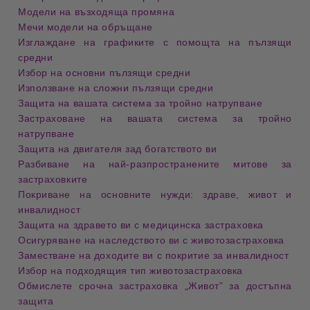
Модели на възходяща промяна
Мечи модели на обръщане
Изглаждане на графиките с помощта на пълзящи
средни
Избор на основни пълзящи средни
Използване на сложни пълзящи средни
Защита на вашата система за тройно натрупване
Застраховане на вашата система за тройно
натрупване
Защита на двигателя зад богатството ви
Разбиване на най-разпространените митове за
застраховките
Покриване на основните нужди: здраве, живот и
инвалидност
Защита на здравето ви с медицинска застраховка
Осигуряване на наследството ви с животозастраховка
Заместване на доходите ви с покритие за инвалидност
Избор на подходящия тип животозастраховка
Обмислете срочна застраховка „Живот” за достъпна
защита