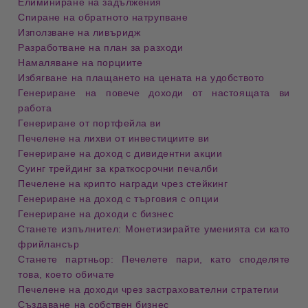
Елиминиране на задължения
Спиране на обратното натрупване
Използване на ливъридж
Разработване на план за разходи
Намаляване на порциите
Избягване на плащането на цената на удобството
Генериране на повече доходи от настоящата ви
работа
Генериране от портфейла ви
Печелене на лихви от инвестициите ви
Генериране на доход с дивидентни акции
Суинг трейдинг за краткосрочни печалби
Печелене на крипто награди чрез стейкинг
Генериране на доход с търговия с опции
Генериране на доходи с бизнес
Станете изпълнител: Монетизирайте уменията си като
фрийлансър
Станете партньор: Печелете пари, като споделяте
това, което обичате
Печелене на доходи чрез застрахователни стратегии
Създаване на собствен бизнес