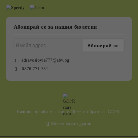
Абонирай се за нашия бюлетин
zdravoslovie777@abv.bg
0876 771 331
GDPR
Нашият онлайн магазин е 100% съобразен с GDPR.
Моите лични данни