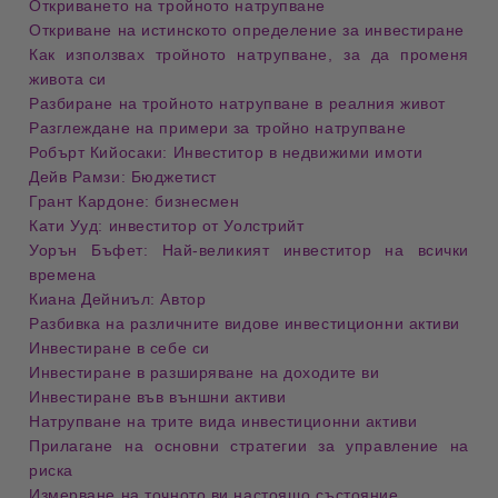
Откриването на тройното натрупване
Откриване на истинското определение за инвестиране
Как използвах тройното натрупване, за да променя
живота си
Разбиране на тройното натрупване в реалния живот
Разглеждане на примери за тройно натрупване
Робърт Кийосаки: Инвеститор в недвижими имоти
Дейв Рамзи: Бюджетист
Грант Кардоне: бизнесмен
Кати Ууд: инвеститор от Уолстрийт
Уорън Бъфет: Най-великият инвеститор на всички
времена
Киана Дейниъл: Автор
Разбивка на различните видове инвестиционни активи
Инвестиране в себе си
Инвестиране в разширяване на доходите ви
Инвестиране във външни активи
Натрупване на трите вида инвестиционни активи
Прилагане на основни стратегии за управление на
риска
Измерване на точното ви настоящо състояние