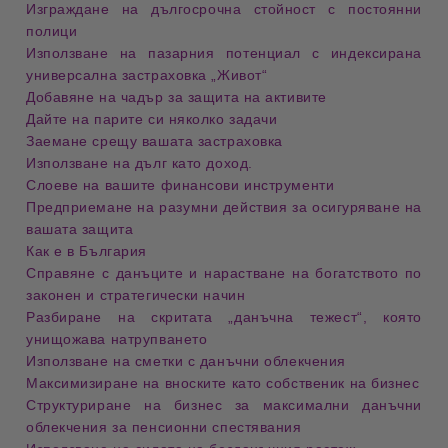
Изграждане на дългосрочна стойност с постоянни
полици
Използване на пазарния потенциал с индексирана
универсална застраховка „Живот“
Добавяне на чадър за защита на активите
Дайте на парите си няколко задачи
Заемане срещу вашата застраховка
Използване на дълг като доход.
Слоеве на вашите финансови инструменти
Предприемане на разумни действия за осигуряване на
вашата защита
Как е в България
Справяне с данъците и нарастване на богатството по
законен и стратегически начин
Разбиране на скритата „данъчна тежест“, която
унищожава натрупването
Използване на сметки с данъчни облекчения
Максимизиране на вноските като собственик на бизнес
Структуриране на бизнес за максимални данъчни
облекчения за пенсионни спестявания