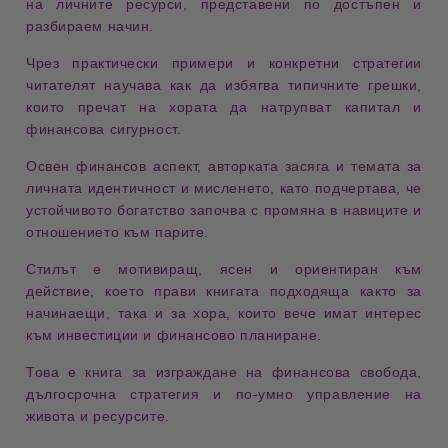
на личните ресурси
, представени по достъпен и
разбираем начин.
Чрез практически примери и конкретни стратегии
читателят научава как да избягва типичните грешки,
които пречат на хората да натрупват капитал и
финансова сигурност.
Освен финансов аспект, авторката засяга и темата за
личната идентичност и мисленето
, като подчертава, че
устойчивото богатство започва с промяна в навиците и
отношението към парите.
Стилът е мотивиращ, ясен и ориентиран към
действие, което прави книгата подходяща както за
начинаещи, така и за хора, които вече имат интерес
към инвестиции и финансово планиране.
Това е книга за изграждане на
финансова свобода,
дългосрочна стратегия и по-умно управление на
живота и ресурсите
.