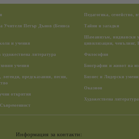
я
Педагогика, семейство, 
на Учителя Петър Дънов (Беинса
Тайни и загадки
Шаманизъм, индиански у
коли и учения
цивилизации, ченълинг,
 художествена литература
Философия
уховни учения
Биографии и живот на из
 легенди, предсказания, песни,
Бизнес и Лидерски умени
ство
Оказион
аучни открития
Художествена литература
 Съвременност
Информация за контакти: