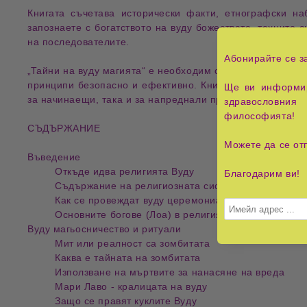
Книгата съчетава
исторически факти
,
етнографски на
запознаете с
богатството на вуду божествата
, техните
с
на последователите
.
Абонирайте се з
„Тайни на вуду магията“
е
необходим справочник
за всек
принципи безопасно и ефективно
. Книгата предлага
уни
Ще ви информир
за
начинаещи
, така и за
напреднали практикуващи
.
здравословния 
философията!
СЪДЪРЖАНИЕ
Можете да се от
Въведение
Откъде идва религията Вуду
Благодарим ви!
Съдържание на религиозната система Вуду
Как се провеждат вуду церемониалните ритуали
Основните богове (Лоа) в религията Вуду
Вуду магьосничество и ритуали
Мит или реалност са зомбитата
Каква е тайната на зомбитата
Използване на мъртвите за нанасяне на вреда
Мари Лаво - кралицата на вуду
Защо се правят куклите Вуду