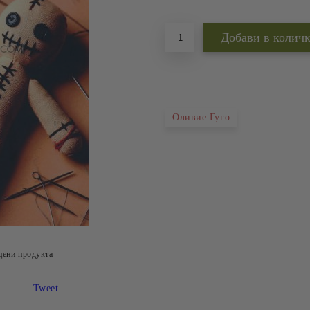
Добави в желани
Оливие Гуго
цени продукта
Tweet