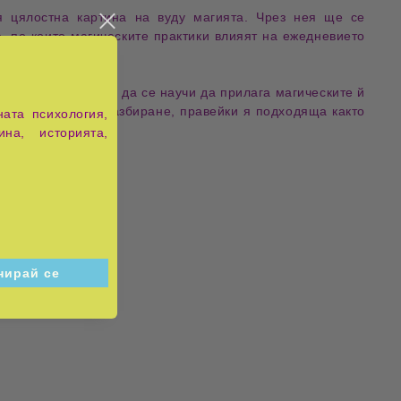
ля
цялостна картина на вуду магията
. Чрез нея ще се
, по които магическите практики влияят на ежедневието
лбоките й корени
и да се научи да прилага
магическите й
ство и културно разбиране
, правейки я подходяща както
ата психология,
ина, историята,