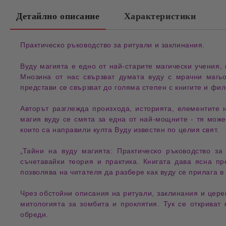
Детайлно описание
Характеристики
Практическо ръководство за ритуали и заклинания.
Вуду магията
е едно от най-старите
магически учения
,
Мнозина от нас свързват думата
вуду
с
мрачни магь
представи се свързват до голяма степен с
книгите и фи
Авторът разглежда
произхода
,
историята
,
елементите н
магия вуду
се смята за една от
най-мощните
- тя може
които са направили
култа Вуду
известен по целия свят.
„Тайни на вуду магията: Практическо ръководство за
съчетавайки
теория и практика
. Книгата дава ясна п
позволява на читателя да разбере как
вуду се прилага в
Чрез
обстойни описания на ритуали, заклинания и цер
митологията за зомбита и проклятия
. Тук се откриват
обреди
.