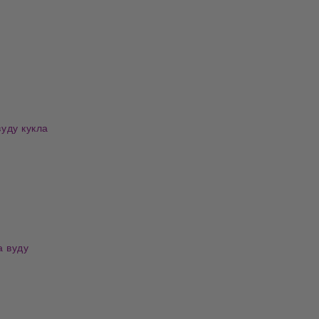
вуду кукла
а вуду