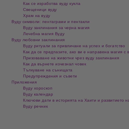
Как се изработва вуду кукла
Свещеници вуду
Храм на вуду
Вуду символи: пентаграми и пентакли
Вуду заклинания за черна магия
Лечебна магия Вуду
Вуду любовни заклинания
Вуду ритуали за привличане на успех и богатство
Как да се предпазите, ако ви е направена магия с 
Призоваване на животни чрез вуду заклинания
Как да върнете изчезнал човек
Тълкуване на сънищата
Предупреждения и съвети
Приложения
Вуду хороскоп
Вуду календар
Ключови дати в историята на Хаити и развитието н
Вуду речник