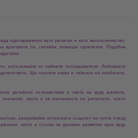
ежда едновременно като
религия
и като
магьосничество
.
на враговете си
, сипейки
зловещи проклятия
. Подобни
ндустрия
.
те
, изпълнявани от нейните
последователи
.
Любовната
едателството
. Ще научите каква е
тайната на зомбитата
,
телно
детайлно пътешествие
в света на
вуду магията
,
о значение
, както и за
механиката на ритуалите
, което
рактика
, разкривайки
истинската същност на култа
отвъд
армония
, както и
стъпки за духовно развитие
чрез
вуду