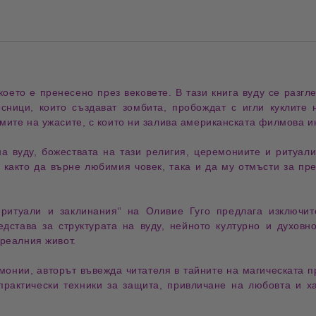
 което е пренесено през вековете. В тази книга
вуду
се разгл
осници
, които създават
зомбита
, пробождат с
игли куклите 
лмите на ужасите
, с които ни залива
американската филмова и
а вуду
,
божествата
на тази
религия
,
церемониите
и
ритуали
 както да
върне любимия човек
, така и да му
отмъсти за пр
 ритуали и заклинания“
на
Оливие Гуго
предлага изключи
редстава за
структурата на вуду
, нейното
културно и духовн
 реалния живот
.
емонии
, авторът въвежда читателя в
тайните на магическата п
практически техники за защита, привличане на любовта и х