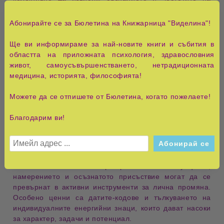
Майката Земя
към следващото измерение.
Абонирайте се за Бюлетина на Книжарница "Виделина"!
„Спомни си истината: Еволюция, самопознание и
саморазвитие“ от Нина Ничева
е съвременен духовен
Ще ви информираме за най-новите книги и събития в
пътеводител, насочен към хора, които искат да се
областта на приложната психология, здравословния
свържат по-дълбоко със своя вътрешен свят и да
живот, самоусъвършенстването, нетрадиционната
разберат механизмите, по които душата им създава
медицина, историята, философията!
преживяванията им. Книгата преплита
езотерични
знания
,
личностно развитие
и
практични упражнения
,
Можете да се отпишете от Бюлетина, когато пожелаете!
за да изгради цялостен подход към вътрешната
трансформация.
Благодарим ви!
Авторката води читателя през теми като
кармични
програми
,
енергийни блокажи
,
родови модели
,
душевни спомени
и естествените цикли на еволюцията
на съзнанието. Тя разкрива как
интуицията
,
намерението
и
осъзнатото присъствие
могат да се
превърнат в активни инструменти за лична промяна.
Особено ценни са
датите-кодове
и тълкуването на
индивидуалните енергийни знаци, които дават насоки
за характер, задачи и потенциал.