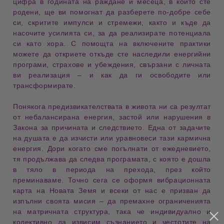
цифра в
годината на раждане
и
месеца
, в който сте
родени, ще ви помогнат да разберете по-добре себе
си, скритите импулси и стремежи, както и къде да
насочите усилията си, за да реализирате потенциала
си като хора. С помощта на включените
практики
можете да откриете откъде сте наследили
енергийни
програми
,
страхове
и
убеждения
, свързани с личната
ви реализация – и как да ги освободите или
трансформирате.
Понякога предизвикателствата в живота ни са резултат
от
небалансирана енергия
, застой или нарушения в
Закона за причината и следствието
. Една от задачите
на душата е да изчисти или уравновеси тази
кармична
енергия
. Дори когато сме погълнати от ежедневието,
тя продължава да следва
програмата
, с която е дошла
в тяло в периода на
прехода
, през който
преминаваме. Точно сега се оформя
вибрационната
карта на Новата Земя
и всеки от нас е призван да
изпълни своята мисия – да премахне ограниченията
на
матричната структура
, така че индивидуално и
колективно да извисим
съзнанието
и
честотите на