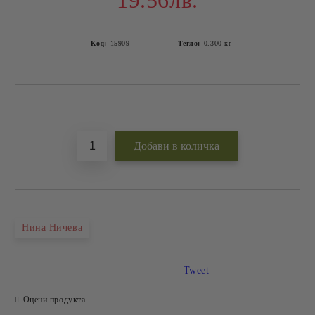
19.56лв.
Код:
15909
Тегло:
0.300
кг
Добави в желани
Нина Ничева
Tweet
Оцени продукта