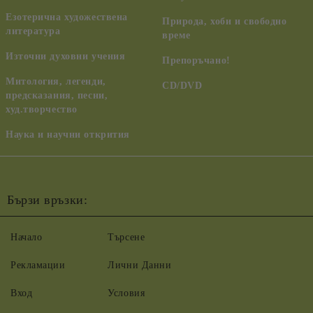
Езотерична художествена
Природа, хоби и свободно
литература
време
Източни духовни учения
Препоръчано!
Митология, легенди,
CD/DVD
предсказания, песни,
худ.творчество
Наука и научни открития
Бързи връзки:
Начало
Търсене
Рекламации
Лични Данни
Вход
Условия