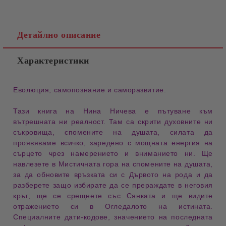
Детайлно описание
Характеристики
Еволюция, самопознание и саморазвитие.
Тази книга на Нина Ничева
е пътуване към
вътрешната ни реалност. Там са скрити
духовните ни
съкровища
,
спомените на душата
,
силата да
проявяваме
всичко, заредено с мощната
енергия на
сърцето
чрез
намерението
и
вниманието
ни. Ще
навлезете в
Мистичната гора
на спомените на душата,
за да обновите връзката си с
Дървото на рода
и да
разберете защо избирате да се прераждате в неговия
кръг; ще се срещнете със
Сянката
и ще видите
отражението си в
Огледалото на истината
.
Специалните дати-кодове
, значението на последната