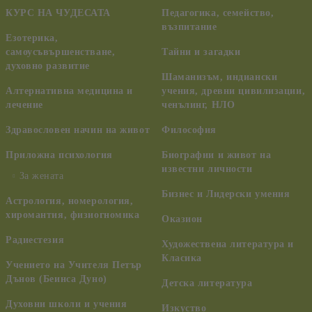
КУРС НА ЧУДЕСАТА
Педагогика, семейство,
възпитание
Езотерика,
самоусъвършенстване,
Тайни и загадки
духовно развитие
Шаманизъм, индиански
Алтернативна медицина и
учения, древни цивилизации,
лечение
ченълинг, НЛО
Здравословен начин на живот
Философия
Приложна психология
Биографии и живот на
известни личности
За жената
Бизнес и Лидерски умения
Астрология, номерология,
хиромантия, физиогномика
Оказион
Радиестезия
Художествена литература и
Класика
Учението на Учителя Петър
Дънов (Беинса Дуно)
Детска литература
Духовни школи и учения
Изкуство