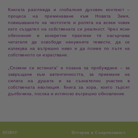
Книгата разглежда и глобалния духовен контекст –
процеса на
преминаване към Новата Земя
,
повишаването на
честотите
и ролята на всеки човек
като създател на собствената си реалност. Чрез ясни
обяснения и конкретни практики тя насърчава
читателя да освободи ненужните тежести, да се
излекува на вътрешно ниво и да поеме по пътя на
собственото си
израстване
.
„Спомни си истината“
е покана за пробуждане – за
завръщане към
автентичността
, за приемане на
силата на душата и за съзнателно участие в
собствената
еволюция
. Книга за хора, които търсят
дълбочина, посока и истинско вътрешно обновление.
НОВО!
История и Съвременност