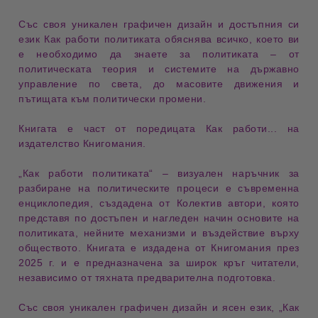
Със своя уникален
графичен дизайн
и достъпния си
език
Как работи политиката
обяснява всичко, което ви
е необходимо да знаете за
политиката
– от
политическата теория
и
системите на държавно
управление
по света, до
масовите движения
и
пътищата към политически промени
.
Книгата е част от поредицата
Как работи...
на
издателство
Книгомания
.
„Как работи политиката“ – визуален наръчник за
разбиране на политическите процеси
е съвременна
енциклопедия, създадена от
Колектив автори
, която
представя по достъпен и нагледен начин
основите на
политиката
, нейните механизми и въздействие върху
обществото. Книгата е издадена от
Книгомания
през
2025 г.
и е предназначена за широк кръг читатели,
независимо от тяхната предварителна подготовка.
Със своя
уникален графичен дизайн
и
ясен език
,
„Как