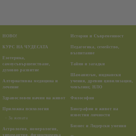
НОВО!
История и Съвременност
КУРС НА ЧУДЕСАТА
Педагогика, семейство,
възпитание
Езотерика,
самоусъвършенстване,
Тайни и загадки
духовно развитие
Шаманизъм, индиански
Алтернативна медицина и
учения, древни цивилизации,
лечение
ченълинг, НЛО
Здравословен начин на живот
Философия
Приложна психология
Биографии и живот на
известни личности
За жената
Бизнес и Лидерски умения
Астрология, номерология,
хиромантия, физиогномика