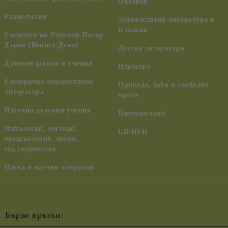
Оказион
Радиестезия
Художествена литература и
Класика
Учението на Учителя Петър
Дънов (Беинса Дуно)
Детска литература
Духовни школи и учения
Изкуство
Езотерична художествена
Природа, хоби и свободно
литература
време
Източни духовни учения
Препоръчано!
Митология, легенди,
CD/DVD
предсказания, песни,
худ.творчество
Наука и научни открития
Бързи връзки: