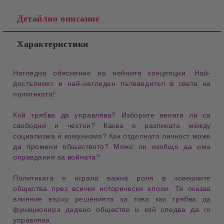
Детайлно описание
Характеристики
Нагледно обяснение на нейните
концепции
. Най-
достъпният и най-нагледен
пътеводител
в света на
политиката
!
Кой трябва да
управлява
?
Изборите
винаги ли са
свободни и честни? Каква е разликата между
социализма
и
комунизма
? Как отделната
личност
може
да промени обществото? Може ли изобщо да има
оправдание за
войната
?
Политиката
е играла важна роля в човешките
общества през всички
исторически епохи
. Тя оказва
влияние върху
решенията
за това как трябва да
функционира дадено общество и кой следва да го
управлява
.