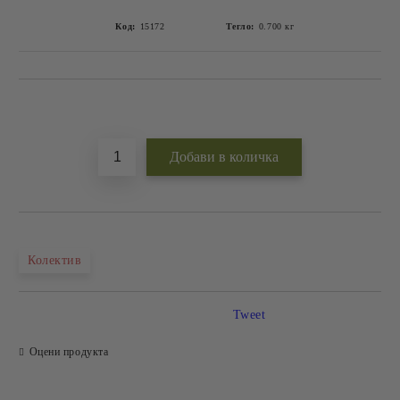
Код:
15172
Тегло:
0.700
кг
Добави в желани
Колектив
Tweet
Оцени продукта