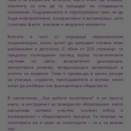
знанията си или да ги предадат на следващото
поколение. Съдържанието е структурирано така, че да
бъде
информативно, интерактивно и ангажиращо
, като
съчетава
факти
,
анализи
и
визуални елементи
.
Книгата е част от поредица
образователни
енциклопедии
, които целят да направят сложни теми
разбираеми и достъпни
. С обем от
224 страници
, тя
предлага
пълноценен поглед
върху политическите
системи по света, включително
демокрации
,
авторитарни режими
,
международни организации
и
ролята на медиите
. Това я превръща в
ценен ресурс
за ученици, студенти, преподаватели и всички, които
искат да разберат
как функционира обществото
.
В заключение,
„Как работи политиката“
е не просто
книга, а
инструмент за гражданско образование
, който
насърчава
активно участие
,
осъзнат избор
и
ангажираност с обществените процеси
. Тя показва, че
политиката не е само за политиците – тя е за всички
нас.