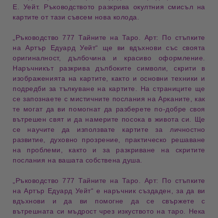
Е. Уейт
. Ръководството разкрива
окултния смисъл
на
картите от тази съвсем нова колода.
„
Ръководство 777 Тайните на Таро. Арт: По стъпките
на Артър Едуард Уейт
“
ще ви вдъхнови със своята
оригиналност, дълбочина и красиво оформление
.
Наръчникът разкрива
дълбоките символи
, скрити в
изображенията на картите, както и
основни техники и
подредби
за тълкуване на картите. На страниците ще
се запознаете с
мистичните послания
на Арканите, как
те могат да ви помогнат да разберете по-добре
своя
вътрешен свят
и да намерите
посока в живота си
. Ще
се научите да използвате картите за
личностно
развитие, духовно прозрение
,
практическо решаване
на проблеми
, както и за разкриване на
скритите
послания
на вашата собствена душа.
„
Ръководство 777 Тайните на Таро. Арт: По стъпките
на Артър Едуард Уейт
“
е наръчник създаден, за да ви
вдъхнови
и да ви помогне да се свържете с
вътрешната си мъдрост
чрез
изкуството на таро
. Нека