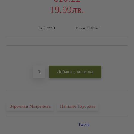
19.99лв.
Код:
12794
Тегло:
0.190
кг
Добави в желани
Вероника Младенова
Наталия Тодорова
Tweet