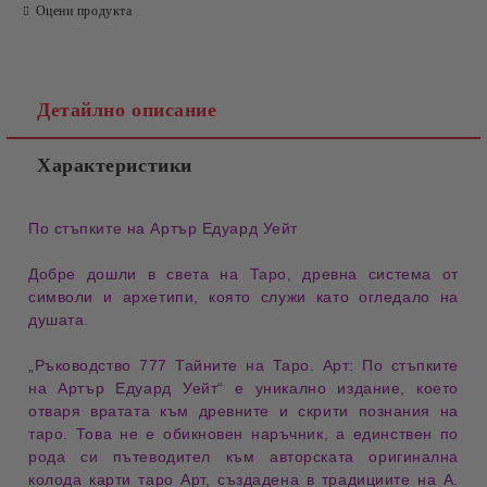
Оцени продукта
Детайлно описание
Характеристики
По стъпките на Артър Едуард Уейт
Добре дошли в
света на Таро
,
древна система
от
символи и архетипи, която служи като
огледало на
душата
.
„
Ръководство 777 Тайните на Таро. Арт: По стъпките
на Артър Едуард Уейт
“
е уникално издание, което
отваря вратата към
древните и скрити познания
на
таро. Това не е обикновен наръчник, а
единствен по
рода си пътеводител
към
авторската оригинална
колода
карти таро Арт, създадена в традициите на
А.