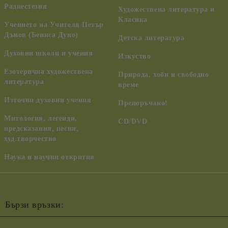
Радиестезия
Художествена литература и
Класика
Учението на Учителя Петър
Дънов (Беинса Дуно)
Детска литература
Духовни школи и учения
Изкуство
Езотерична художествена
Природа, хоби и свободно
литература
време
Източни духовни учения
Препоръчано!
Митология, легенди,
CD/DVD
предсказания, песни,
худ.творчество
Наука и научни открития
Бързи връзки: