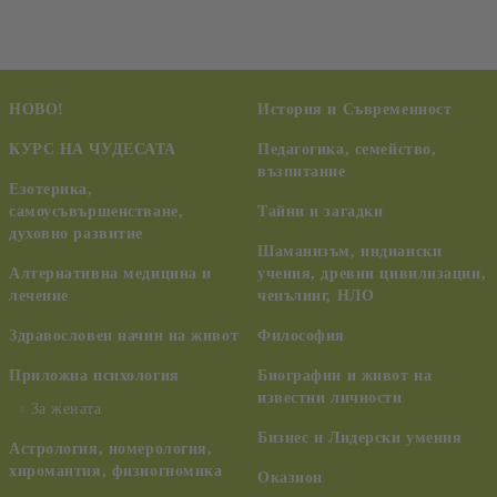
НОВО!
История и Съвременност
КУРС НА ЧУДЕСАТА
Педагогика, семейство,
възпитание
Езотерика,
самоусъвършенстване,
Тайни и загадки
духовно развитие
Шаманизъм, индиански
Алтернативна медицина и
учения, древни цивилизации,
лечение
ченълинг, НЛО
Здравословен начин на живот
Философия
Приложна психология
Биографии и живот на
известни личности
За жената
Бизнес и Лидерски умения
Астрология, номерология,
хиромантия, физиогномика
Оказион