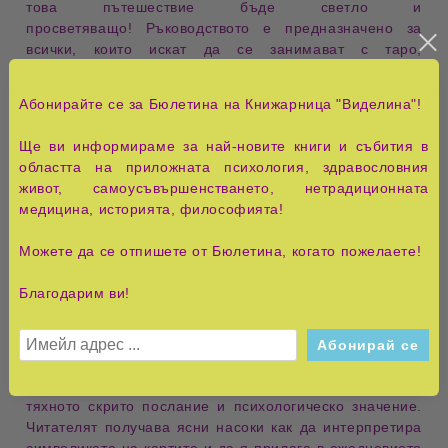
това
пътешествие
бъде светло и
просветяващо!
Ръководството е предназначено за
всички, които искат да се занимават с
таро
,
независимо от нивото си на
опит и знания
. Би било
идеален подарък
за любителите на
окултизма,
Абонирайте се за Бюлетина на Книжарница "Виделина"!
мистиката и изкуството
.
Ще ви информираме за най-новите книги и събития в
Важно уточнение: Информацията по
тълкуването на
областта на приложната психология, здравословния
картите
във всички ръководства
777 Тайните на Таро
е
живот, самоусъвършенстването, нетрадиционната
една и съща, но
изображенията и оформлението
се
медицина, историята, философията!
различават. Те са в
стилистиката на колодата
, към
която принадлежат.
Можете да се отпишете от Бюлетина, когато пожелаете!
Тази книга е
практическо ръководство
за всеки, който
Благодарим ви!
иска да навлезе в
света на Таро картите
. Авторът
представя систематизирани знания за
символите,
значенията и подредбите
, които се използват при
тълкуването на картите.
Всяка глава разглежда
основните аркани и малките аркани
, като обяснява
тяхното
скрито послание
и
психологическо значение
.
Читателят получава ясни насоки как да интерпретира