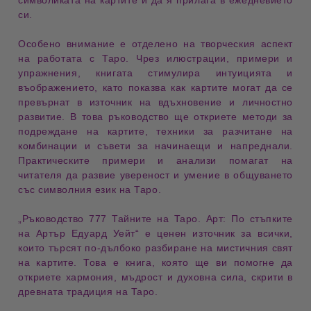
символиката на картите
и да я прилага в ежедневието
си.
Особено внимание е отделено на
творческия аспект
на работата с Таро. Чрез
илюстрации, примери и
упражнения
, книгата стимулира
интуицията и
въображението
, като показва как картите могат да се
превърнат в източник на
вдъхновение и личностно
развитие
. В това ръководство ще откриете
методи за
подреждане на картите
, техники за
разчитане на
комбинации
и
съвети за начинаещи и напреднали
.
Практическите примери и анализи помагат на
читателя да развие
увереност и умение
в общуването
със символния език на Таро.
„
Ръководство 777 Тайните на Таро. Арт: По стъпките
на Артър Едуард Уейт
“
е ценен източник за всички,
които търсят
по-дълбоко разбиране
на мистичния свят
на картите. Това е книга, която ще ви помогне да
откриете
хармония, мъдрост и духовна сила
, скрити в
древната традиция на Таро.