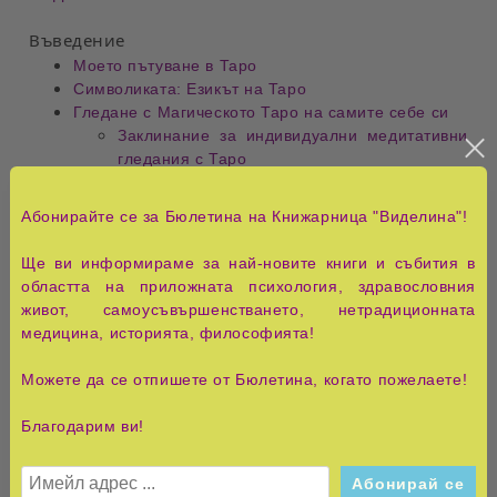
Въведение
Моето пътуване в Таро
Символиката: Езикът на Таро
Гледане с Магическото Таро на самите себе си
Заклинание за индивидуални медитативни
гледания с Таро
Гледане на друг човек
Големите Аркани
Абонирайте се за Бюлетина на Книжарница "Виделина"!
Малките Аркани
Чаши
Ще ви информираме за най-новите книги и събития в
Мечове
областта на приложната психология, здравословния
Жезли
живот, самоусъвършенстването, нетрадиционната
Пентакли
медицина, историята, философията!
Таро подредби
Гледане с една карта
Можете да се отпишете от Бюлетина, когато пожелаете!
Гледане с три карти
Подредба подготовка със седем карти
Благодарим ви!
Гледане с карта сигнификатор
Дворцовите карти като сигнификатор:
Астрологични и елементални персонажи