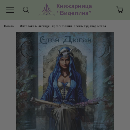
Начало
Митология, легенди, предсказания, песни, худ.творчество