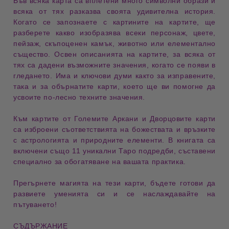
Във всяка карта са
вплетени много символни образи
и
всяка от тях разказва своята удивителна история.
Когато се запознаете с картините на картите, ще
разберете какво изобразява всеки
персонаж, цвете,
пейзаж, скъпоценен камък, животно или елементално
същество
. Освен описанията на картите, за всяка от
тях са дадени възможните значения, когато се появи в
гледането. Има и
ключови думи
както за изправените,
така и за обърнатите карти, което ще ви помогне да
усвоите по-лесно техните значения.
Към картите от
Големите Аркани и Дворцовите карти
са изброени
съответствията на божествата
и
връзките
с астрологията и природните елементи
. В книгата са
включени също
11 уникални Таро подредби
, съставени
специално за обогатяване на вашата практика.
Прегърнете магията на тези карти, бъдете готови да
развиете уменията си и се наслаждавайте на
пътуването!
СЪДЪРЖАНИЕ