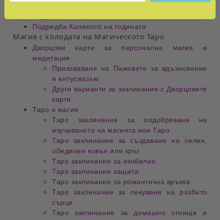
Подредба Тройната Богиня
Подредба Четирите елемента
Подредба Колелото на годината
Магия с колодата на Магическото Таро
Дворцови карти за персонална магия и
медитация
Призоваване на Пажовете за вдъхновение
и ентусиазъм
Други варианти за заклинания с Дворцовите
карти
Таро и магия
Таро заклинание за подобряване на
изучаването на магията или Таро
Таро заклинание за създаване на силен,
обединен ковън или кръг
Таро заклинание за изобилие
Таро заклинание защита
Таро заклинание за романтична връзка
Таро заклинание за лекуване на разбито
сърце
Таро заклинание за домашно огнище и