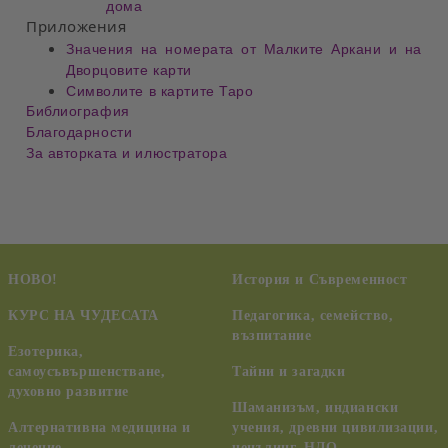
дома
Приложения
Значения на номерата от Малките Аркани и на
Дворцовите карти
Символите в картите Таро
Библиография
Благодарности
За авторката и илюстратора
НОВО!
История и Съвременност
КУРС НА ЧУДЕСАТА
Педагогика, семейство,
възпитание
Езотерика,
самоусъвършенстване,
Тайни и загадки
духовно развитие
Шаманизъм, индиански
Алтернативна медицина и
учения, древни цивилизации,
лечение
ченълинг, НЛО