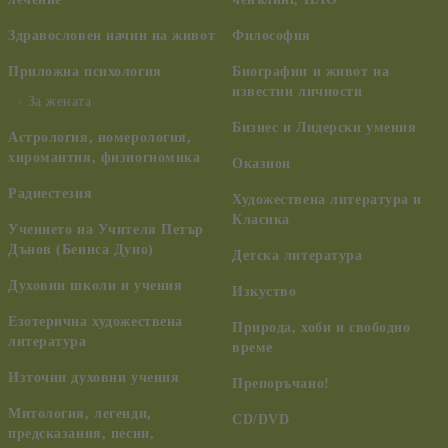
Здравословен начин на живот
Философия
Приложна психология
Биографии и живот на
известни личности
За жената
Бизнес и Лидерски умения
Астрология, номерология,
хиромантия, физиогномика
Оказион
Радиестезия
Художествена литература и
Класика
Учението на Учителя Петър
Дънов (Беинса Дуно)
Детска литература
Духовни школи и учения
Изкуство
Езотерична художествена
Природа, хоби и свободно
литература
време
Източни духовни учения
Препоръчано!
Митология, легенди,
CD/DVD
предсказания, песни,