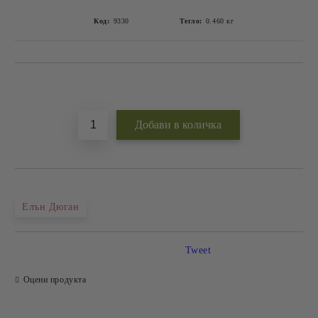
Код:
9330
Тегло:
0.460
кг
Добави в желани
Елън Дюган
Tweet
Оцени продукта