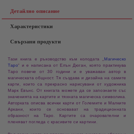
Детайлно описание
Характеристики
Свързани продукти
Тази книга е
ръководство към колодата „
Магическо
Таро
“
и е написана от
Елън Дюган
, която практикува
Таро повече от 30 години и е уважаван автор в
магическата общност. Тя създава и дизайна на самите
карти, които са прекрасно нарисувани от художника
Марк Евънс
. От книгата можете да се запознаете със
значенията на картите и тяхната магическа символика
.
Авторката описва всички карти от
Големите и Малките
Аркани
, които се основават на
традиционната
образност на Таро
. Картите са
очарователни и
пленяват погледа с красивите си картини.