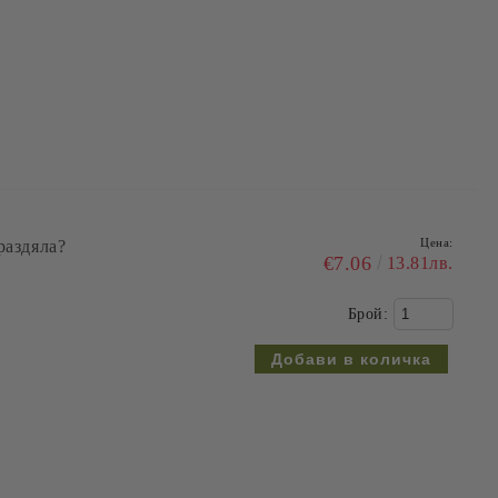
Цена:
раздяла?
€7.06
13.81лв.
Брой: