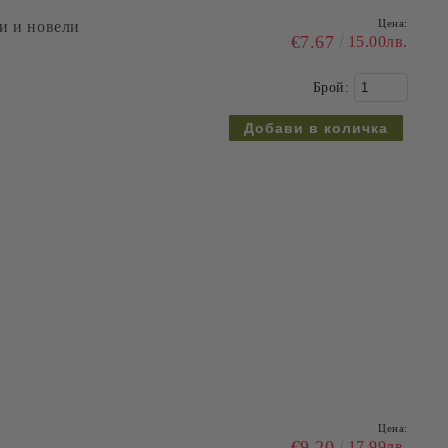
Цена:
и и новели
€7.67
15.00лв.
Брой:
Цена:
€9.20
17.99лв.