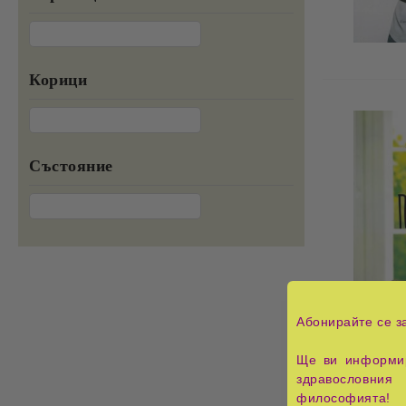
Корици
Състояние
Абонирайте се з
Ще ви информир
здравословния 
философията!