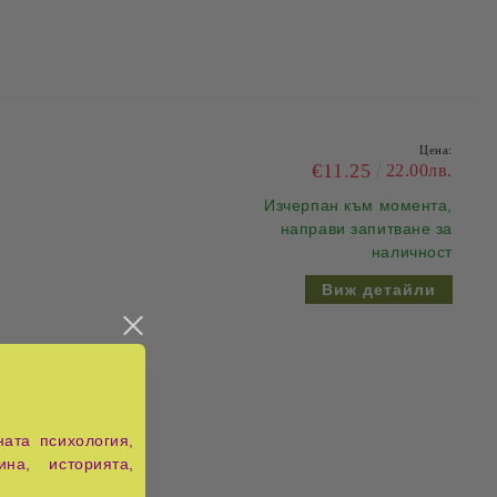
Цена:
€11.25
22.00лв.
Изчерпан
към момента,
направи запитване за
наличност
Виж детайли
ата психология,
ина, историята,