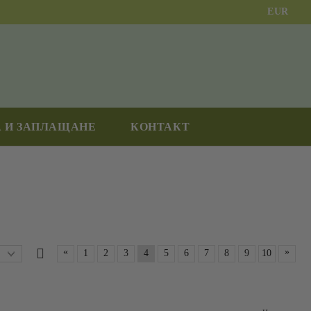
EUR
 И ЗАПЛАЩАНЕ
КОНТАКТ
«
»
1
2
3
4
5
6
7
8
9
10