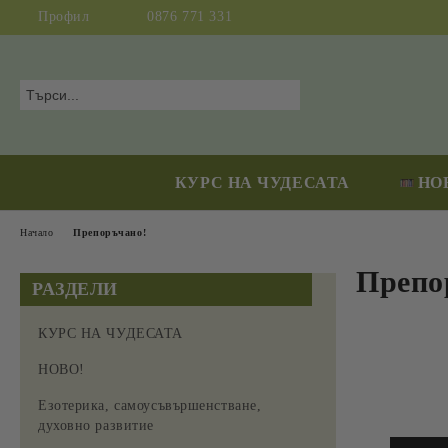
Профил
0876 771 331
КУРС НА ЧУДЕСАТА
НО
Начало
Препоръчано!
Препо
РАЗДЕЛИ
КУРС НА ЧУДЕСАТА
НОВО!
Езотерика, самоусъвършенстване,
духовно развитие