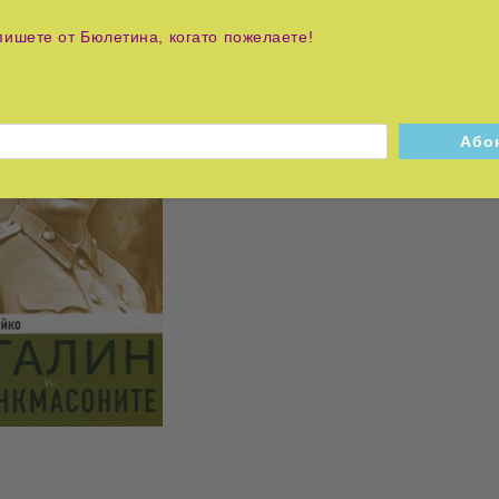
пишете от Бюлетина, когато пожелаете!
Сталин и франкмасоните