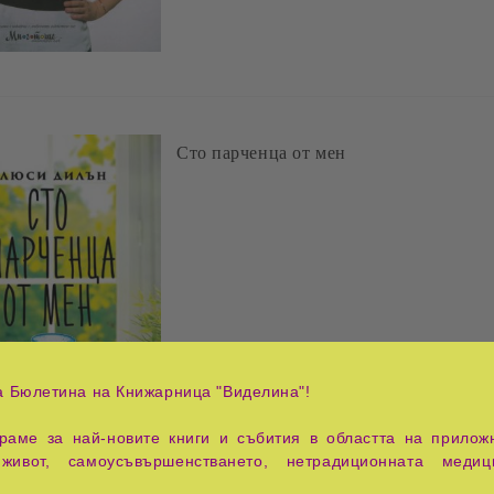
Сто парченца от мен
а Бюлетина на Книжарница "Виделина"!
аме за най-новите книги и събития в областта на приложн
живот, самоусъвършенстването, нетрадиционната медиц