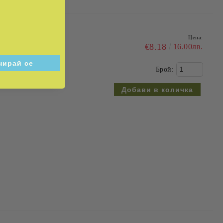
Цена:
€8.18
16.00лв.
Брой: