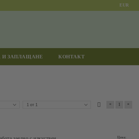
EUR
 И ЗАПЛАЩАНЕ
КОНТАКТ
«
»
1
Цена:
бота заедно с изкуствен