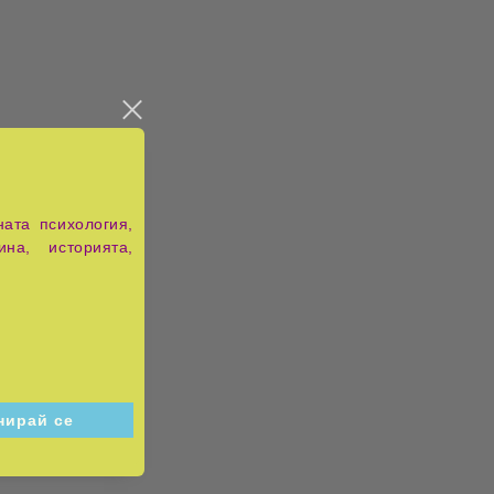
ата психология,
ина, историята,