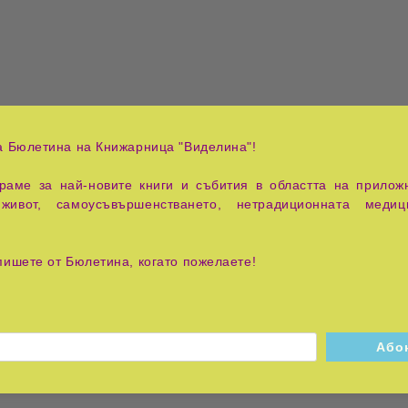
а Бюлетина на Книжарница "Виделина"!
аме за най-новите книги и събития в областта на приложн
живот, самоусъвършенстването, нетрадиционната медиц
пишете от Бюлетина, когато пожелаете!