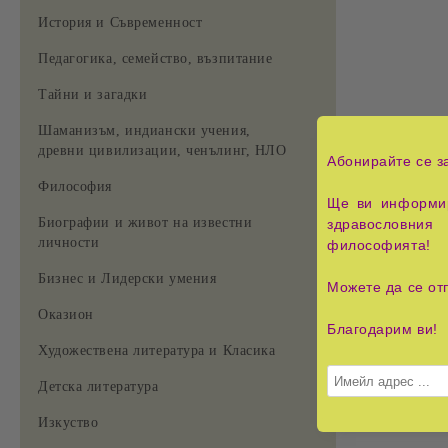
История и Съвременност
Педагогика, семейство, възпитание
Тайни и загадки
Шаманизъм, индиански учения,
древни цивилизации, ченълинг, НЛО
Абонирайте се з
Философия
Ще ви информир
Биографии и живот на известни
здравословния 
личности
философията!
Бизнес и Лидерски умения
Можете да се от
Оказион
Благодарим ви!
Художествена литература и Класика
Детска литература
Изкуство