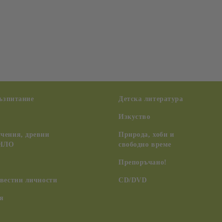
възпитание
Детска литература
Изкуство
чения, древни
Природа, хоби и
 НЛО
свободно време
Препоръчано!
вестни личности
CD/DVD
я