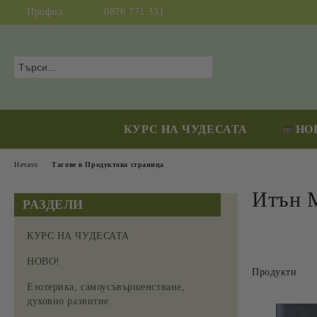
Профил
0876 771 331
КУРС НА ЧУДЕСАТА
НО
Начало
Тагове в Продуктова страница
Итън 
РАЗДЕЛИ
КУРС НА ЧУДЕСАТА
НОВО!
Продукти
Езотерика, самоусъвършенстване,
духовно развитие