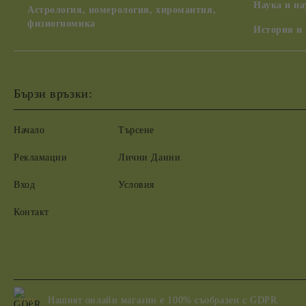
Наука и н
Астрология, номерология, хиромантия,
физиогномика
История и
Бързи връзки:
Начало
Търсене
Рекламации
Лични Данни
Вход
Условия
Контакт
Нашият онлайн магазин е 100% съобразен с GDPR.
GDPR