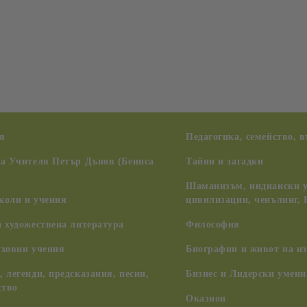
я
Педагогика, семейство, 
на Учителя Петър Дънов (Беинса
Тайни и загадки
Шаманизъм, индиански у
коли и учения
цивилизации, ченълинг,
 художествена литература
Философия
уховни учения
Биографии и живот на из
 легенди, предсказания, песни,
Бизнес и Лидерски умени
ство
Оказион