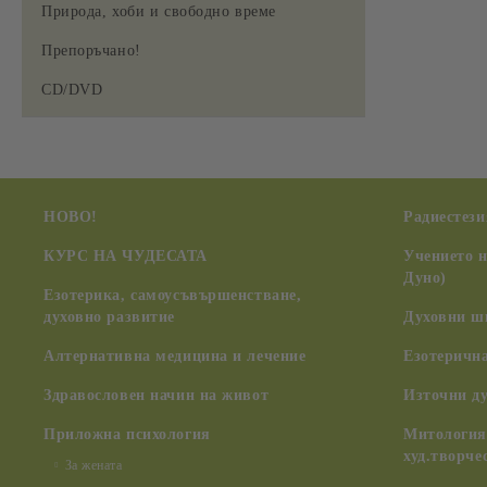
Природа, хоби и свободно време
Препоръчано!
CD/DVD
НОВО!
Радиестези
КУРС НА ЧУДЕСАТА
Учението 
Дуно)
Езотерика, самоусъвършенстване,
духовно развитие
Духовни ш
Алтернативна медицина и лечение
Езотерична
Здравословен начин на живот
Източни д
Приложна психология
Митология,
худ.творче
За жената