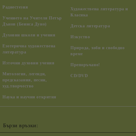
Радиестезия
Художествена литература и
Класика
Учението на Учителя Петър
Дънов (Беинса Дуно)
Детска литература
Духовни школи и учения
Изкуство
Езотерична художествена
Природа, хоби и свободно
литература
време
Източни духовни учения
Препоръчано!
Митология, легенди,
CD/DVD
предсказания, песни,
худ.творчество
Наука и научни открития
Бързи връзки: