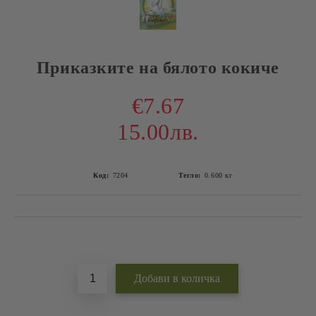
Приказките на бялото кокиче
€7.67
15.00лв.
Код:
7204
Тегло:
0.600
кг
Добави в желани