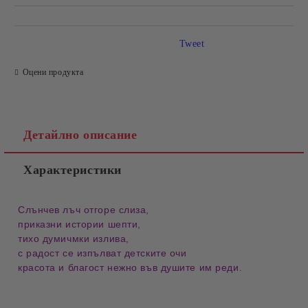
Tweet
Оцени продукта
Детайлно описание
Характеристики
Слънчев лъч отгоре слиза,
приказни истории шепти,
тихо думичмки излива,
с радост се изпълват детските очи
красота и благост нежно във душите им реди.