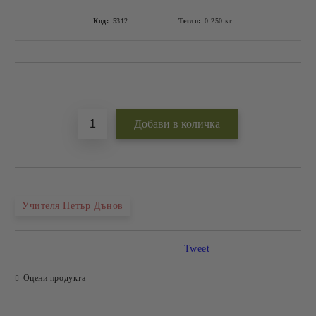
Код:
5312
Тегло:
0.250
кг
Добави в желани
Учителя Петър Дънов
Tweet
Оцени продукта