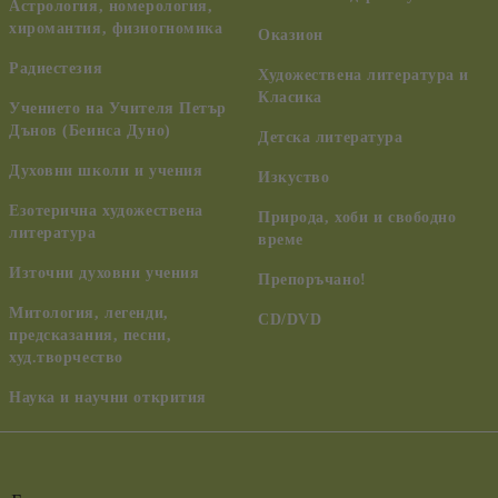
Астрология, номерология,
хиромантия, физиогномика
Оказион
Радиестезия
Художествена литература и
Класика
Учението на Учителя Петър
Дънов (Беинса Дуно)
Детска литература
Духовни школи и учения
Изкуство
Езотерична художествена
Природа, хоби и свободно
литература
време
Източни духовни учения
Препоръчано!
Митология, легенди,
CD/DVD
предсказания, песни,
худ.творчество
Наука и научни открития