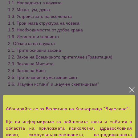
1.1. Напредъкът в науката
1.2. Мозък, ум, душа
1.3. Устройството на вселената
1.4. Троичната структура на човека
1.5. Необходимостта от добра храна
1.6. Истината и знанието
2. Областта на науката
2.1. Трите основни закона
2.2. Закон на Всемирното притегляне (Гравитация)
2.3. Закон на Мисълта
2.4. Закон на Биос
2.5. Три течения в умствения свят
2.6. „Научни истини” и „научен скептицизъм”
Дял втори. Двата велики закона на развитието.
Абонирайте се за Бюлетина на Книжарница "Виделина"!
І. Живи, разумни сили на природата
Ще ви информираме за най-новите книги и събития в
1. Вътрешното сродство на Цялото и неговите части
областта на приложната психология, здравословния
2. Съграждане Царството Божие на земята
живот, самоусъвършенстването, нетрадиционната