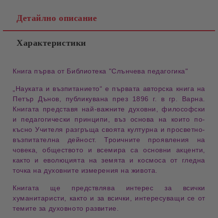
Детайлно описание
Характеристики
Книга първа от Библиотека "Слънчева педагогика"
„Науката и възпитанието“ е първата авторска книга на
Петър Дънов, публикувана през 1896 г. в гр. Варна.
Книгата представя най-важните духовни, философски
и педагогически принципи, въз основа на които по-
късно Учителя разгръща своята културна и просветно-
възпитателна дейност. Троичните проявления на
човека, обществото и всемира са основни акценти,
както и еволюцията на земята и космоса от гледна
точка на духовните измерения на живота.
Книгата ще предствлява интерес за всички
хуманитаристи, както и за всички, интересуващи се от
темите за духовното развитие.