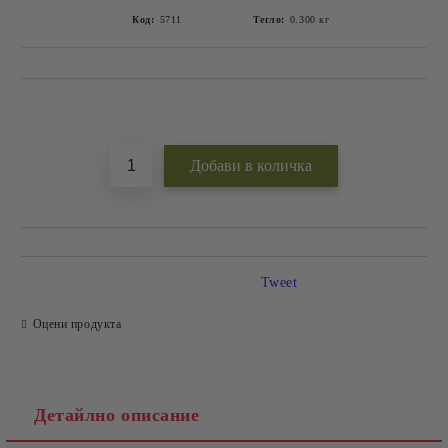
Код:
5711
Тегло:
0.300
кг
Добави в желани
Tweet
Оцени продукта
Детайлно описание