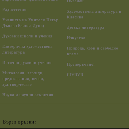
Оказион
Радиестезия
Художествена литература и
Класика
Учението на Учителя Петър
Дънов (Беинса Дуно)
Детска литература
Духовни школи и учения
Изкуство
Езотерична художествена
Природа, хоби и свободно
литература
време
Източни духовни учения
Препоръчано!
Митология, легенди,
CD/DVD
предсказания, песни,
худ.творчество
Наука и научни открития
Бързи връзки: