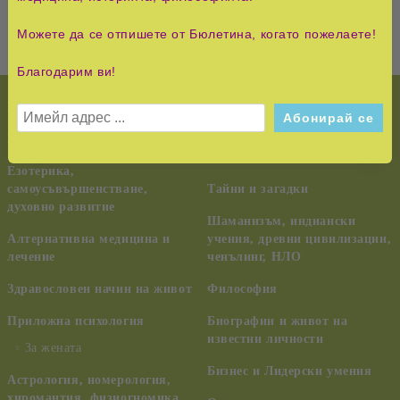
Можете да се отпишете от Бюлетина, когато пожелаете!
Благодарим ви!
НОВО!
История и Съвременност
КУРС НА ЧУДЕСАТА
Педагогика, семейство,
възпитание
Езотерика,
самоусъвършенстване,
Тайни и загадки
духовно развитие
Шаманизъм, индиански
Алтернативна медицина и
учения, древни цивилизации,
лечение
ченълинг, НЛО
Здравословен начин на живот
Философия
Приложна психология
Биографии и живот на
известни личности
За жената
Бизнес и Лидерски умения
Астрология, номерология,
хиромантия, физиогномика