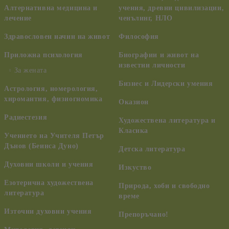
Алтернативна медицина и
учения, древни цивилизации,
лечение
ченълинг, НЛО
Здравословен начин на живот
Философия
Приложна психология
Биографии и живот на
известни личности
За жената
Бизнес и Лидерски умения
Астрология, номерология,
хиромантия, физиогномика
Оказион
Радиестезия
Художествена литература и
Класика
Учението на Учителя Петър
Дънов (Беинса Дуно)
Детска литература
Духовни школи и учения
Изкуство
Езотерична художествена
Природа, хоби и свободно
литература
време
Източни духовни учения
Препоръчано!