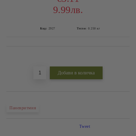
9.99лв.
Код:
2927
Тегло:
0.250
кг
Добави в желани
Паневритмия
Tweet