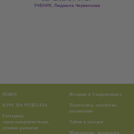
УЧЕНИК, Людмила Червенкова
НОВО!
История и Съвременност
КУРС НА ЧУДЕСАТА
Педагогика, семейство,
възпитание
Езотерика,
самоусъвършенстване,
Тайни и загадки
духовно развитие
Шаманизъм, индиански