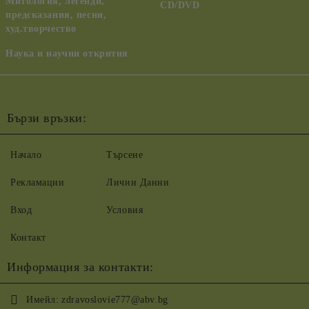
Митология, легенди,
CD/DVD
предсказания, песни,
худ.творчество
Наука и научни открития
Бързи връзки:
Начало
Търсене
Рекламации
Лични Данни
Вход
Условия
Контакт
Информация за контакти:
Имейл:
zdravoslovie777@abv.bg