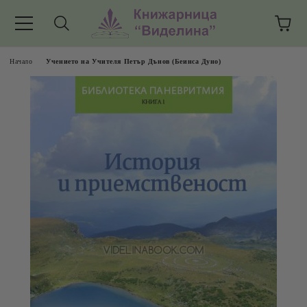
Начало
Учението на Учителя Петър Дънов (Беинса Дуно)