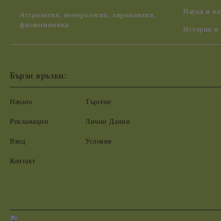
Наука и н
Астрология, номерология, хиромантия,
физиогномика
История и
Бързи връзки:
Начало
Търсене
Рекламации
Лични Данни
Вход
Условия
Контакт