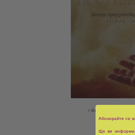
Изпрати на приятел
О
Абонирайте се з
Ще ви информир