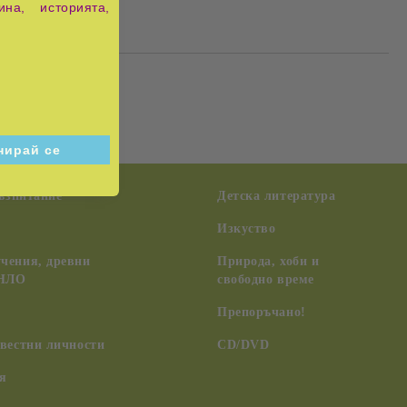
ина, историята,
възпитание
Детска литература
Изкуство
чения, древни
Природа, хоби и
 НЛО
свободно време
Препоръчано!
вестни личности
CD/DVD
я