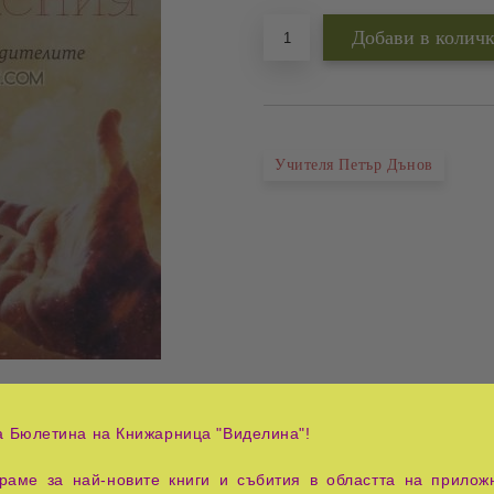
Учителя Петър Дънов
цени продукта
а Бюлетина на Книжарница "Виделина"!
Tweet
аме за най-новите книги и събития в областта на приложн