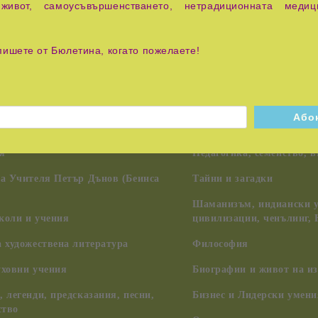
живот, самоусъвършенстването, нетрадиционната медиц
пишете от Бюлетина, когато пожелаете!
посветени на Пътя към добрите постижения.
я
Педагогика, семейство, 
на Учителя Петър Дънов (Беинса
Тайни и загадки
Шаманизъм, индиански у
коли и учения
цивилизации, ченълинг,
 художествена литература
Философия
уховни учения
Биографии и живот на из
 легенди, предсказания, песни,
Бизнес и Лидерски умени
ство