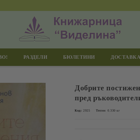
ВО!
РАЗДЕЛИ
БЮЛЕТИНИ
ДОСТАВКА
Добрите постижен
пред ръководител
Код:
2925
Тегло:
0.330
кг
Добави в желани