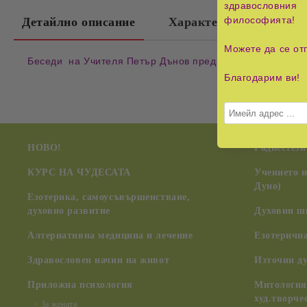
здравословния 
философията!
Детайлно описание
Характеристики
Можете да се от
Беседи на Учителя Петър Дънов пред ръководителите, 
Благодарим ви!
НОВО!
Радиестези
КУРС НА ЧУДЕСАТА
Учението 
Дуно)
Езотерика, самоусъвършенстване,
духовно развитие
Духовни ш
Алтернативна медицина и лечение
Езотерична
Здравословен начин на живот
Източни д
Приложна психология
Митология,
худ.творче
За жената