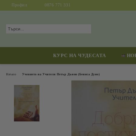
Профил
0876 771 331
КУРС НА ЧУДЕСАТА
НО
Начало
Учението на Учителя Петър Дънов (Беинса Дуно)