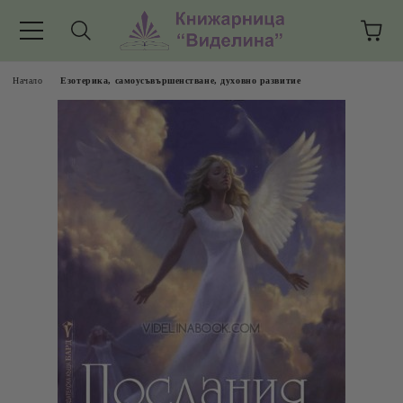
Начало
Езотерика, самоусъвършенстване, духовно развитие