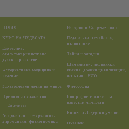
НОВО!
История и Съвременност
КУРС НА ЧУДЕСАТА
Педагогика, семейство,
възпитание
Езотерика,
самоусъвършенстване,
Тайни и загадки
духовно развитие
Шаманизъм, индиански
Алтернативна медицина и
учения, древни цивилизации,
лечение
ченълинг, НЛО
Здравословен начин на живот
Философия
Приложна психология
Биографии и живот на
известни личности
За жената
Бизнес и Лидерски умения
Астрология, номерология,
хиромантия, физиогномика
Оказион