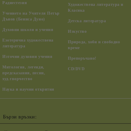
Радиестезия
Художествена литература и
Класика
Учението на Учителя Петър
Дънов (Беинса Дуно)
Детска литература
Духовни школи и учения
Изкуство
Езотерична художествена
Природа, хоби и свободно
литература
време
Източни духовни учения
Препоръчано!
Митология, легенди,
CD/DVD
предсказания, песни,
худ.творчество
Наука и научни открития
Бързи връзки: