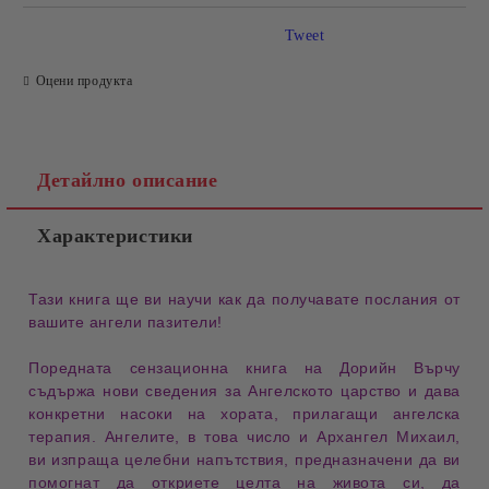
Tweet
Оцени продукта
Детайлно описание
Характеристики
Тази книга
ще ви научи как да получавате послания от
вашите ангели пазители!
Поредната сензационна книга на Дорийн Върчу
съдържа нови сведения за Ангелското царство и дава
конкретни насоки на хората, прилагащи ангелска
терапия. Ангелите, в това число и Архангел Михаил,
ви изпраща целебни напътствия, предназначени да ви
помогнат да откриете целта на живота си, да