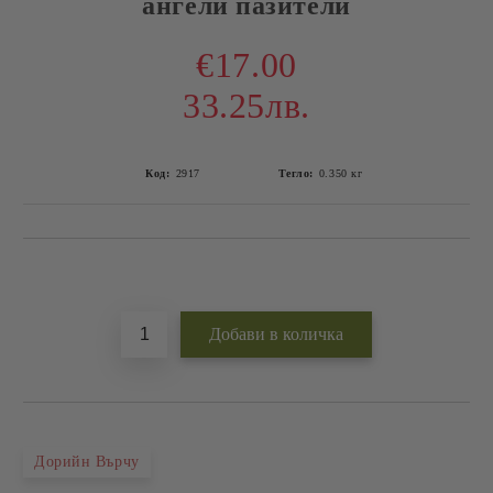
ангели пазители
€17.00
33.25лв.
Код:
2917
Тегло:
0.350
кг
Добави в желани
Дорийн Върчу