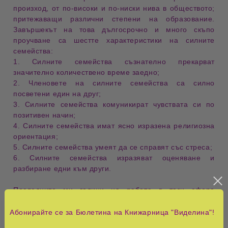
произход, от по-високи и по-ниски нива в обществото;
притежаващи различни степени на образование.
Завършекът на това дългосрочно и много скъпо
проучване са шестте характеристики на силните
семейства:
1. Силните семейства съзнателно прекарват
значително количествено време заедно;
2. Членовете на силните семейства са силно
посветени един на друг;
3. Силните семейства комуникират чувствата си по
позитивен начин;
4. Силните семейства имат ясно изразена религиозна
ориентация;
5. Силните семейства умеят да се справят със стреса;
6. Силните семейства изразяват оценяване и
разбиране едни към други.
Последните ми години на работа в тази сфера
напълно потвърждават тези проучвания. Да имаш
силно семейство не е толкова сложно – необходими са
Абонирайте се за Бюлетина на Книжарница "Виделина"!
малко повече воля и решимост да се фокусираш върху