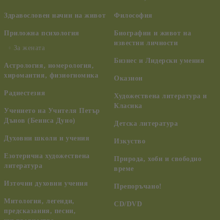
Здравословен начин на живот
Философия
Приложна психология
Биографии и живот на
известни личности
За жената
Бизнес и Лидерски умения
Астрология, номерология,
хиромантия, физиогномика
Оказион
Радиестезия
Художествена литература и
Класика
Учението на Учителя Петър
Дънов (Беинса Дуно)
Детска литература
Духовни школи и учения
Изкуство
Езотерична художествена
Природа, хоби и свободно
литература
време
Източни духовни учения
Препоръчано!
Митология, легенди,
CD/DVD
предсказания, песни,