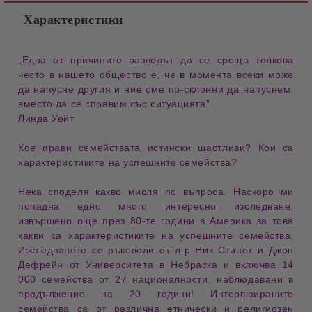
Характеристики
„Една от причините разводът да се среща толкова
често в нашето общество е, че в момента всеки може
да напусне другия и ние сме по-склонни да напуснем,
вместо да се справим със ситуацията”.
Линда Уейт
Кое прави семействата истински щастливи? Кои са
характеристиките на успешните семейства?
Нека споделя какво мисля по въпроса. Наскоро ми
попадна едно много интересно изследване,
извършено още през 80-те години в Америка за това
какви са характеристиките на успешните семейства.
Изследването се ръководи от д.р Ник Стинет и Джон
Дефрейн от Университета в Небраска и включва 14
000 семейства от 27 националности, наблюдавани в
продължение на 20 години! Интервюираните
семейства са от различна етнически и религиозен