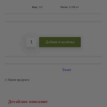
Код:
111
Тегло:
0.200
кг
Добави в желани
Tweet
Оцени продукта
Детайлно описание