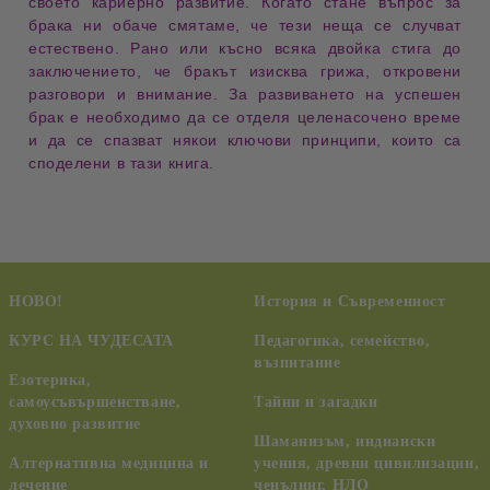
своето кариерно развитие. Когато стане въпрос за
брака ни обаче смятаме, че тези неща се случват
естествено. Рано или късно всяка двойка стига до
заключението, че бракът изисква грижа, откровени
разговори и внимание. За развиването на успешен
брак е необходимо да се отделя целенасочено време
и да се спазват някои ключови принципи, които са
споделени в тази книга.
НОВО!
История и Съвременност
КУРС НА ЧУДЕСАТА
Педагогика, семейство,
възпитание
Езотерика,
самоусъвършенстване,
Тайни и загадки
духовно развитие
Шаманизъм, индиански
Алтернативна медицина и
учения, древни цивилизации,
лечение
ченълинг, НЛО