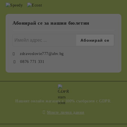
Абонирай се за нашия бюлетин
zdravoslovie777@abv.bg
0876 771 331
GDPR
Нашият онлайн магазин е 100% съобразен с GDPR.
Моите лични данни