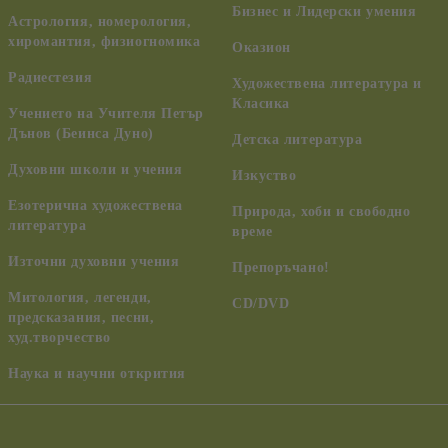
Бизнес и Лидерски умения
Астрология, номерология,
хиромантия, физиогномика
Оказион
Радиестезия
Художествена литература и
Класика
Учението на Учителя Петър
Дънов (Беинса Дуно)
Детска литература
Духовни школи и учения
Изкуство
Езотерична художествена
Природа, хоби и свободно
литература
време
Източни духовни учения
Препоръчано!
Митология, легенди,
CD/DVD
предсказания, песни,
худ.творчество
Наука и научни открития