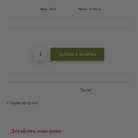
Код:
2854
Тегло:
0.310
кг
Добави в желани
Tweet
Оцени продукта
Детайлно описание