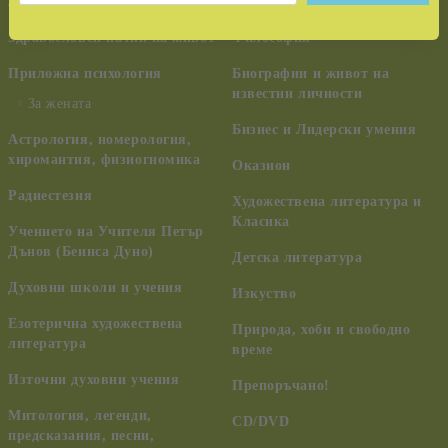
лечение
ченълинг, НЛО
Здравословен начин на живот
Философия
Приложна психология
Биографии и живот на
известни личности
За жената
Бизнес и Лидерски умения
Астрология, номерология,
хиромантия, физиогномика
Оказион
Радиестезия
Художествена литература и
Класика
Учението на Учителя Петър
Дънов (Беинса Дуно)
Детска литература
Духовни школи и учения
Изкуство
Езотерична художествена
Природа, хоби и свободно
литература
време
Източни духовни учения
Препоръчано!
Митология, легенди,
CD/DVD
предсказания, песни,