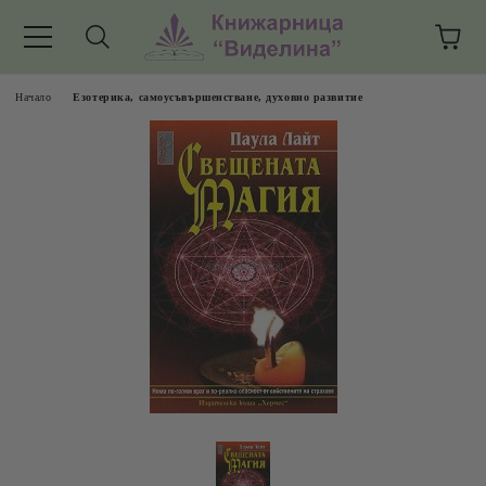
Начало
Езотерика, самоусъвършенстване, духовно развитие