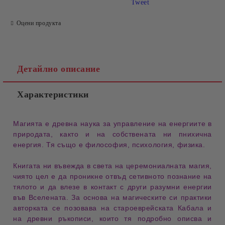
Tweet
Оцени продукта
Детайлно описание
Характеристики
​Магията е древна наука за управление на енергиите в
природата, както и на собствената ни пнихична
енергия. Тя също е философия, психология, физика.
Книгата ни въвежда в света на церемониалната магия,
чиято цел е да проникне отвъд сетивното познание на
тялото и да влезе в контакт с други разумни енергии
във Вселената. За основа на магическите си практики
авторката се позовава на староеврейската Кабала и
на древни ръкописи, които тя подробно описва и