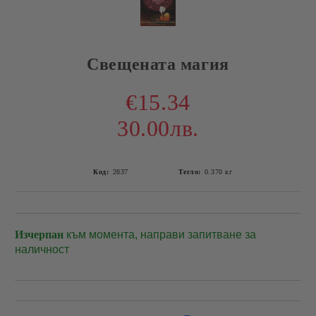
Свещената магия
€15.34
30.00лв.
Код:
2837
Тегло:
0.370
кг
Изчерпан
към момента, направи запитване за
Добави в желани
наличност