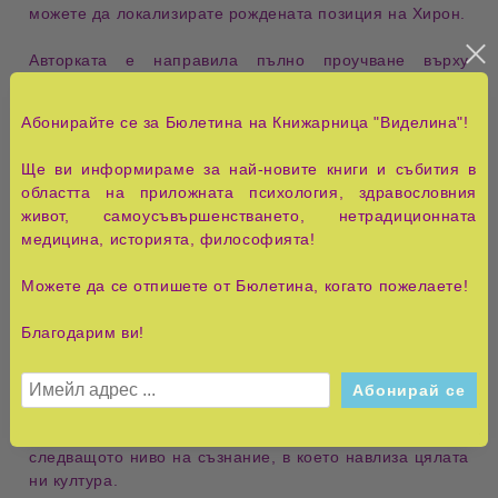
можете да локализирате рождената позиция на Хирон.
Авторката е направила пълно проучване върху
митологията, свързана с Хирон. Клоу също се
концентрира и върху траньитите на Хирон.
Абонирайте се за Бюлетина на Книжарница "Виделина"!
Откриването на Хирон внася далновидност в
астрологията, защото Хирон е мостът към външните
Ще ви информираме за най-новите книги и събития в
планети Уран, Нептун и Плутон. Той орбитира в 50-51
областта на приложната психология, здравословния
годишен цикъл между Сатурн и Уран. Както Меркурий
живот, самоусъвършенстването, нетрадиционната
ви помага да разберете останалите вътрешни
медицина, историята, философията!
планети, така алхимичната мъдрост на Хирон дава
възможност да разберете напълно външните планети.
Можете да се отпишете от Бюлетина, когато пожелаете!
Хирон е алхимия, вратата към философския камък.
Той също управлява тълкуването на Таро.
Благодарим ви!
Ранните опити да се дефинира тази планета са най-
бързото планетно проучване в астрологията.
Причината за тези бързи действия е проста: Хирон
може да бъде и лечител, и убиец. Той управлява
следващото ниво на съзнание, в което навлиза цялата
ни култура.