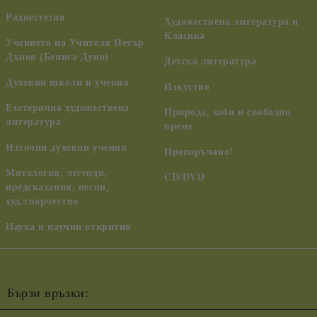
Радиестезия
Художествена литература и
Класика
Учението на Учителя Петър
Дънов (Беинса Дуно)
Детска литература
Духовни школи и учения
Изкуство
Езотерична художествена
Природа, хоби и свободно
литература
време
Източни духовни учения
Препоръчано!
Митология, легенди,
CD/DVD
предсказания, песни,
худ.творчество
Наука и научни открития
Бързи връзки: