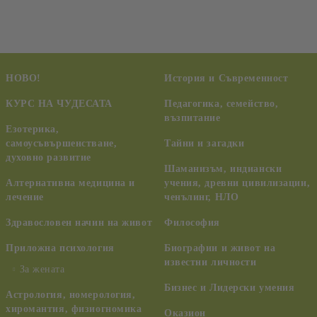
НОВО!
История и Съвременност
КУРС НА ЧУДЕСАТА
Педагогика, семейство,
възпитание
Езотерика,
самоусъвършенстване,
Тайни и загадки
духовно развитие
Шаманизъм, индиански
Алтернативна медицина и
учения, древни цивилизации,
лечение
ченълинг, НЛО
Здравословен начин на живот
Философия
Приложна психология
Биографии и живот на
известни личности
За жената
Бизнес и Лидерски умения
Астрология, номерология,
хиромантия, физиогномика
Оказион