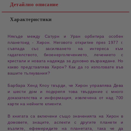
Детайлно описание
Характеристики
Някъде между Сатурн и Уран орбитира особен
планетоид - Хирон. Неговото откритие през 1977 г.
съвпада със засилването на интереса към
гадателството, биоенерголечението, лечението с
кристали и новата надежда за духовно възраждане. Но
какво представлява Хирон? Как да го използвате във
вашите тълкувания?
Барбара Хенд Клоу твърди, че Хирон управлява Дева
и шести дом и подкрепя това твърдение с много
доказателства и информация, извлечена от над 700
карти на нейните клиенти.
В книгата са включени също значенията на Хирон в
домовете, знаците, аспекти с другите планети и
възлите, ефемеридите на планетата, така че да