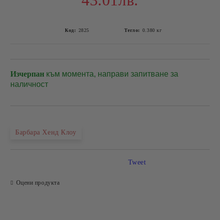
43.01лв.
Код:
2825
Тегло:
0.380
кг
Изчерпан
към момента, направи запитване за
Добави в желани
наличност
Барбара Хенд Клоу
Tweet
Оцени продукта