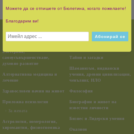
Можете да се отпишете от Бюлетина, когато пожелаете!
Благодарим ви!
НОВО!
История и Съвременност
КУРС НА ЧУДЕСАТА
Педагогика, семейство,
възпитание
Езотерика,
самоусъвършенстване,
Тайни и загадки
духовно развитие
Шаманизъм, индиански
Алтернативна медицина и
учения, древни цивилизации,
лечение
ченълинг, НЛО
Здравословен начин на живот
Философия
Приложна психология
Биографии и живот на
известни личности
За жената
Бизнес и Лидерски умения
Астрология, номерология,
хиромантия, физиогномика
Оказион