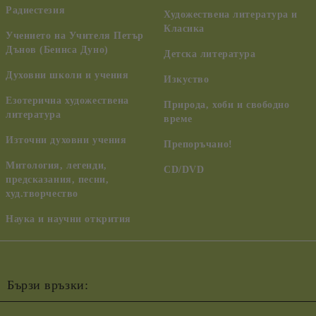
Радиестезия
Художествена литература и
Класика
Учението на Учителя Петър
Дънов (Беинса Дуно)
Детска литература
Духовни школи и учения
Изкуство
Езотерична художествена
Природа, хоби и свободно
литература
време
Източни духовни учения
Препоръчано!
Митология, легенди,
CD/DVD
предсказания, песни,
худ.творчество
Наука и научни открития
Бързи връзки: