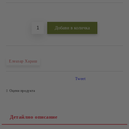
Добави в желани
Елеазар Хараш
Tweet
Оцени продукта
Детайлно описание