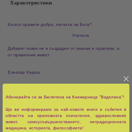
Характеристики
Когато правите добро, питахте ли Бога?
Учителя
Добрият човек не е създаден от знания и практики, а
от правилния живот.
Елеазар Хараш
И доброто е за добро, и злото е за добро.
Учителя
Абонирайте се за Бюлетина на Книжарница "Виделина"!
Целта не е да си добър или лош, а реален.
Ще ви информираме за най-новите книги и събития в
областта на приложната психология, здравословния
Елеазар Хараш
живот, самоусъвършенстването, нетрадиционната
медицина, историята, философията!