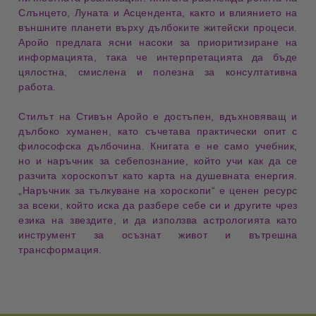
Слънцето, Луната и Асцендента
, както и
влиянието на
външните планети
върху
дълбоките житейски процеси
.
Аройо предлага
ясни насоки за приоритизиране на
информацията
, така че интерпретацията да бъде
цялостна, смислена и полезна за консултативна
работа
.
Стилът на Стивън Аройо е
достъпен, вдъхновяващ и
дълбоко хуманен
, като съчетава
практически опит с
философска дълбочина
. Книгата е не само учебник,
но и
наръчник за себепознание
, който учи как да се
разчита хороскопът като карта на душевната енергия
.
„Наръчник за тълкуване на хороскопи“ е ценен ресурс
за всеки, който иска да разбере себе си и другите чрез
езика на звездите
, и да използва астрологията като
инструмент за осъзнат живот и вътрешна
трансформация
.