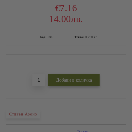
€7.16
14.00лв.
Код:
094
Тегло:
0.230
кг
Добави в желани
Стивън Аройо