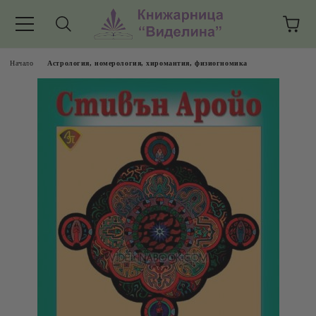
Начало
Астрология, номерология, хиромантия, физиогномика