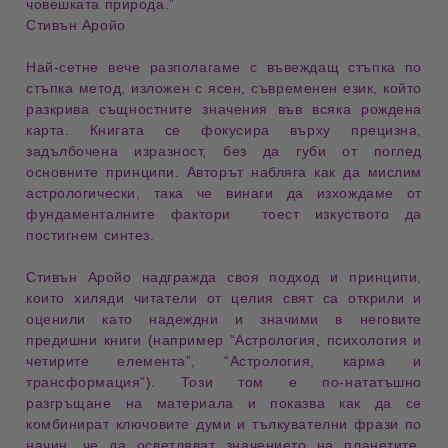
човешката природа.”
Стивън Аройо
Най-сетне вече разполагаме с въвеждащ стъпка по
стъпка
метод
, изложен с ясен, съвременен
език
, който
разкрива същностните значения във всяка рождена
карта. Книгата се фокусира върху прецизна,
задълбочена
изразност
, без да губи от поглед
основните принципи. Авторът набляга как да мислим
астрологически
, така че винаги да изхождаме от
фундаменталните фактори ­ тоест изкуството да
постигнем
синтез
.
Стивън Аройо надгражда своя подход и
принципи
,
които хиляди читатели от целия свят са открили и
оценили като надеждни и значими в неговите
предишни
книги
(например “Астрология, психология и
четирите елемента”, “Астрология, карма и
трансформация”). Този том е по-нататъшно
разгръщане на
материала
и показва как да се
комбинират ключовите думи и тълкувателни фрази по
начин, че да осветляват значението на
планетите
,