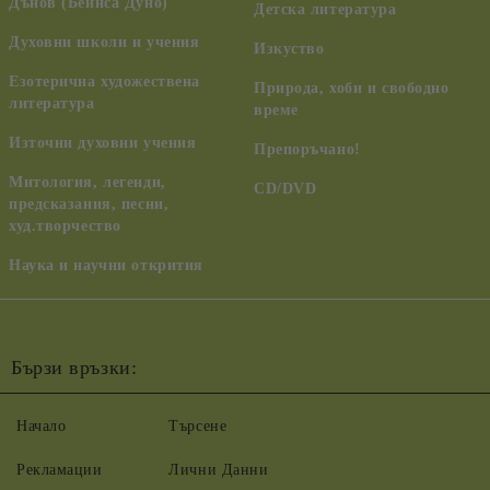
Дънов (Беинса Дуно)
Детска литература
Духовни школи и учения
Изкуство
Езотерична художествена
Природа, хоби и свободно
литература
време
Източни духовни учения
Препоръчано!
Митология, легенди,
CD/DVD
предсказания, песни,
худ.творчество
Наука и научни открития
Бързи връзки:
Начало
Търсене
Рекламации
Лични Данни