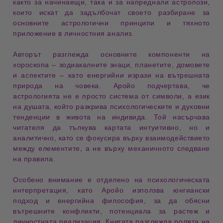
както за
начинаещи
, така и за
напреднали астролози
,
които искат да задълбочат своето разбиране за
основните астрологични принципи
и тяхното
приложение в
личностния анализ
.
Авторът разглежда
основните компоненти на
хороскопа
–
зодиакалните знаци, планетите, домовете
и аспектите
– като
енергийни изрази на вътрешната
природа на човека
. Аройо подчертава, че
астрологията не е просто система от символи
, а
език
на душата
, който разкрива
психологическите и духовни
тенденции
в живота на индивида. Той насърчава
читателя да тълкува картата
интуитивно, но и
аналитично
, като се фокусира върху
взаимодействието
между елементите
, а не върху механичното следване
на правила.
Особено внимание е отделено на
психологическата
интерпретация
, като Аройо използва
юнгиански
подход
и
енергийна философия
, за да обясни
вътрешните конфликти, потенциала за растеж и
личностната реализация
. Книгата разглежда
ролята на