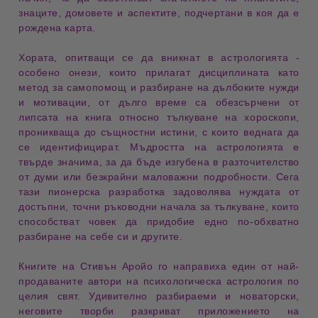
знаците, домовете и аспектите, подчертани в коя да е
рождена карта.
Хората, опитващи се да вникнат в
астрологията
­
особено онези, които прилагат дисциплината като
метод за
самопомощ
и разбиране на дълбоките нужди
и мотивации, от дълго време са обезсърчени от
липсата на книга относно
тълкуване
на хороскопи,
проникваща до същностни истини, с които веднага да
се идентифицират. Мъдростта на астрологията е
твърде
значима
, за да бъде изгубена в разточителство
от думи или безкрайни маловажни подробности. Сега
тази пионерска
разработка
задоволява нуждата от
достъпни, точни ръководни начала за тълкуване, които
способстват човек да придобие едно по-обхватно
разбиране
на себе си и другите.
Книгите на Стивън Аройо го направиха един от най-
продаваните автори на
психологическа астрология
по
целия свят. Удивително разбираеми и
новаторски
,
неговите творби разкриват приложението на