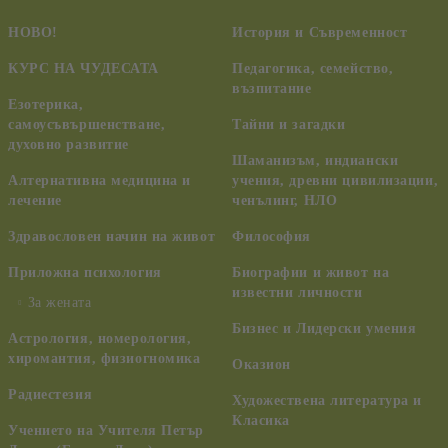
НОВО!
История и Съвременност
КУРС НА ЧУДЕСАТА
Педагогика, семейство,
възпитание
Езотерика,
самоусъвършенстване,
Тайни и загадки
духовно развитие
Шаманизъм, индиански
Алтернативна медицина и
учения, древни цивилизации,
лечение
ченълинг, НЛО
Здравословен начин на живот
Философия
Приложна психология
Биографии и живот на
известни личности
За жената
Бизнес и Лидерски умения
Астрология, номерология,
хиромантия, физиогномика
Оказион
Радиестезия
Художествена литература и
Класика
Учението на Учителя Петър