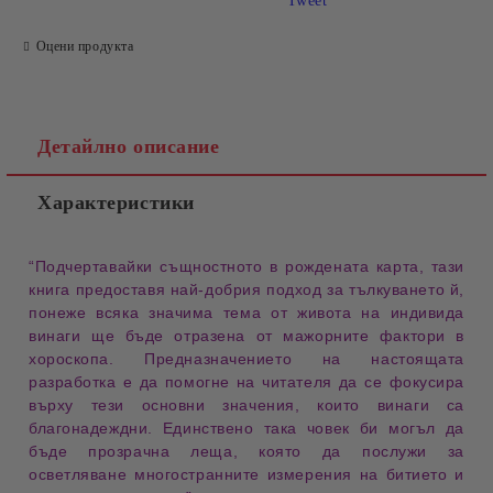
Tweet
Оцени продукта
Детайлно описание
Характеристики
“Подчертавайки
същностното
в рождената карта, тази
книга предоставя най-добрия подход за
тълкуването
й,
понеже всяка значима тема от живота на индивида
винаги ще бъде отразена от
мажорните фактори
в
хороскопа. Предназначението на настоящата
разработка е да помогне на читателя да се фокусира
върху тези
основни значения
, които винаги са
благонадеждни. Единствено така човек би могъл да
бъде прозрачна
леща
, която да послужи за
осветляване многостранните измерения на битието и