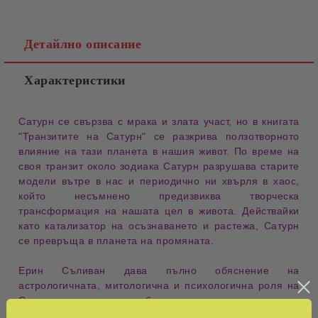
Детайлно описание
Характеристики
Сатурн
се свързва с мрака и злата участ, но в книгата
"Транзитите на Сатурн" се разкрива
ползотворното
влияние
на тази планета в нашия живот. По време на
своя транзит около зодиака Сатурн разрушава старите
модели вътре в нас и периодично ни хвърля в хаос,
който несъмнено предизвиква
творческа
трансформация
на нашата цел в живота. Действайки
като
катализатор
на осъзнаването и растежа, Сатурн
се превръща в планета на промяната.
Ерин Съливан
дава пълно обяснение на
астрологичната, митологична и психологична роля на
Сатурн като източник на божественото недоволство, от
което се ражда нашето най-велико изкуство и