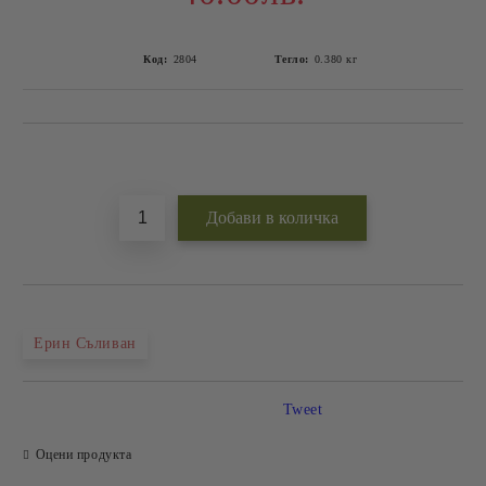
Код:
2804
Тегло:
0.380
кг
Добави в желани
Ерин Съливан
Tweet
Оцени продукта