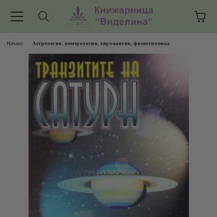
Начало
Астрология, номерология, хиромантия, физиогномика