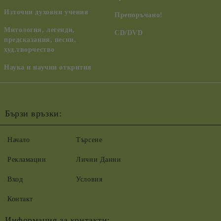
Източни духовни учения
Препоръчано!
Митология, легенди,
CD/DVD
предсказания, песни,
худ.творчество
Наука и научни открития
Бързи връзки:
Начало
Търсене
Рекламации
Лични Данни
Вход
Условия
Контакт
Информация за контакти: