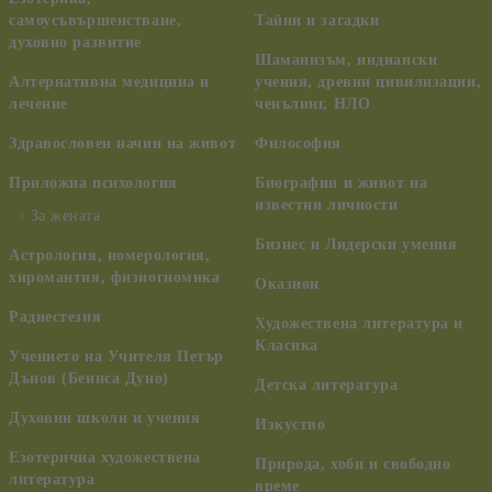
самоусъвършенстване,
Тайни и загадки
духовно развитие
Шаманизъм, индиански
Алтернативна медицина и
учения, древни цивилизации,
лечение
ченълинг, НЛО
Здравословен начин на живот
Философия
Приложна психология
Биографии и живот на
известни личности
За жената
Бизнес и Лидерски умения
Астрология, номерология,
хиромантия, физиогномика
Оказион
Радиестезия
Художествена литература и
Класика
Учението на Учителя Петър
Дънов (Беинса Дуно)
Детска литература
Духовни школи и учения
Изкуство
Езотерична художествена
Природа, хоби и свободно
литература
време