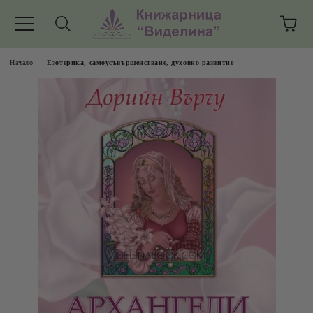
Начало
Езотерика, самоусъвършенстване, духовно развитие