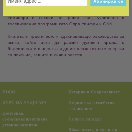
ясновидка
, световно признат експерт по
ангелите,
елементалите и извисените учители
, изнасяща
семинари и лекции по целия свят, участвала в
телевизионни програми
като Опра Уинфри и CNN.
Книгата е
практическо и вдъхновяващо ръководство
за
всеки, който иска да развие
духовна връзка с
божествените същества
и да използва техните
енергии
за лечение, защита и личен растеж
.
НОВО!
История и Съвременност
КУРС НА ЧУДЕСАТА
Педагогика, семейство,
възпитание
Езотерика,
самоусъвършенстване,
Тайни и загадки
духовно развитие
Шаманизъм, индиански