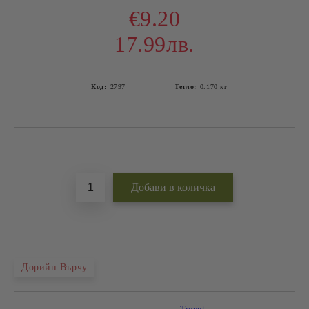
€9.20
17.99лв.
Код:
2797
Тегло:
0.170
кг
Добави в желани
Дорийн Върчу