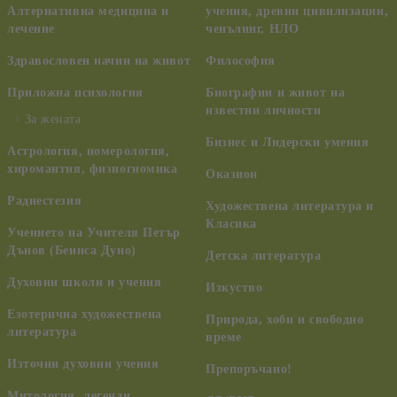
Алтернативна медицина и
учения, древни цивилизации,
лечение
ченълинг, НЛО
Здравословен начин на живот
Философия
Приложна психология
Биографии и живот на
известни личности
За жената
Бизнес и Лидерски умения
Астрология, номерология,
хиромантия, физиогномика
Оказион
Радиестезия
Художествена литература и
Класика
Учението на Учителя Петър
Дънов (Беинса Дуно)
Детска литература
Духовни школи и учения
Изкуство
Езотерична художествена
Природа, хоби и свободно
литература
време
Източни духовни учения
Препоръчано!
Митология, легенди,