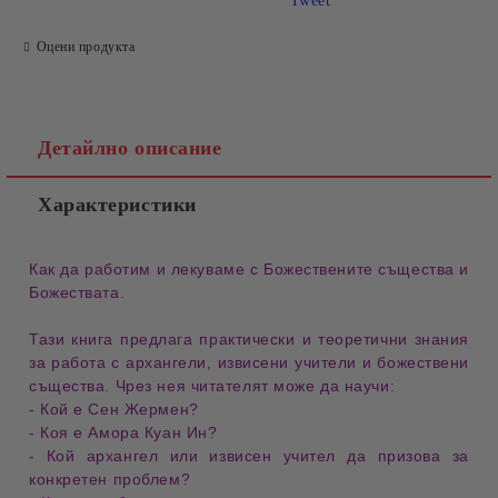
Tweet
Оцени продукта
Детайлно описание
Характеристики
Как да работим и лекуваме с Божествените същества и
Божествата.
Тази книга предлага
практически и теоретични знания
за работа с
архангели, извисени учители и божествени
същества
. Чрез нея читателят може да научи:
- Кой е Сен Жермен?
- Коя е Амора Куан Ин?
- Кой архангел или извисен учител да призова
за
конкретен проблем?