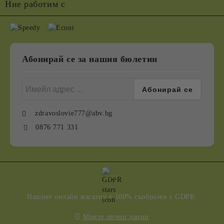
Ние работим с
Абонирай се за нашия бюлетин
zdravoslovie777@abv.bg
0876 771 331
GDPR
Нашият онлайн магазин е 100% съобразен с GDPR.
Моите лични данни