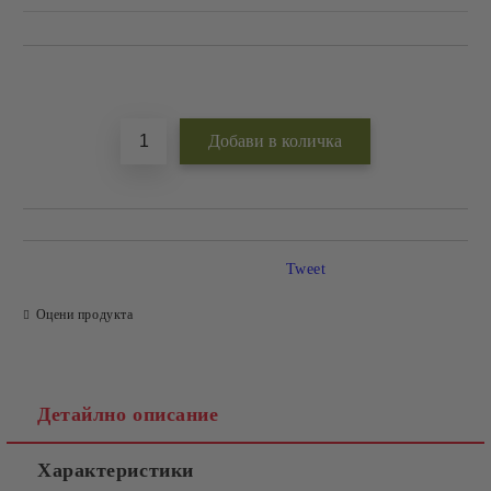
Добави в желани
Tweet
Оцени продукта
Детайлно описание
Характеристики