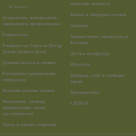
известни личности
За жената
Бизнес и Лидерски умения
Астрология, номерология,
хиромантия, физиогномика
Оказион
Радиестезия
Художествена литература и
Класика
Учението на Учителя Петър
Дънов (Беинса Дуно)
Детска литература
Духовни школи и учения
Изкуство
Езотерична художествена
Природа, хоби и свободно
литература
време
Източни духовни учения
Препоръчано!
Митология, легенди,
CD/DVD
предсказания, песни,
худ.творчество
Наука и научни открития