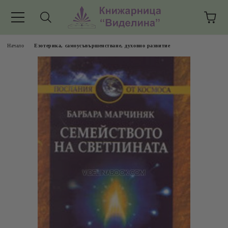
Начало
Езотерика, самоусъвършенстване, духовно развитие