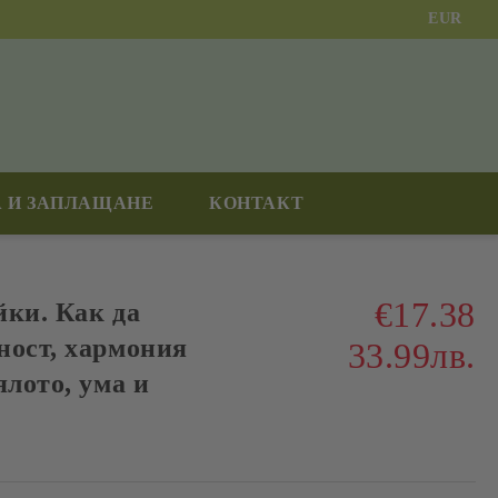
EUR
 И ЗАПЛАЩАНЕ
КОНТАКТ
€17.38
йки. Как да
ност, хармония
33.99лв.
ялото, ума и