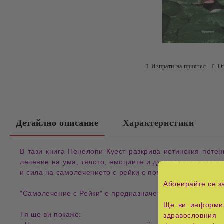
Изпрати на приятел
О
Детайлно описание
Характеристики
В тази книга Пенелопи Куест разкрива истинския поте
лечение на ума, тялото, емоциите и духа, за създаване
и сила на самолечението с рейки с помощта на новатор
Абонирайте се з
"Самолечение с Рейки" е предназначена за всеки практик
Ще ви информир
Тя ще ви покаже:
здравословния 