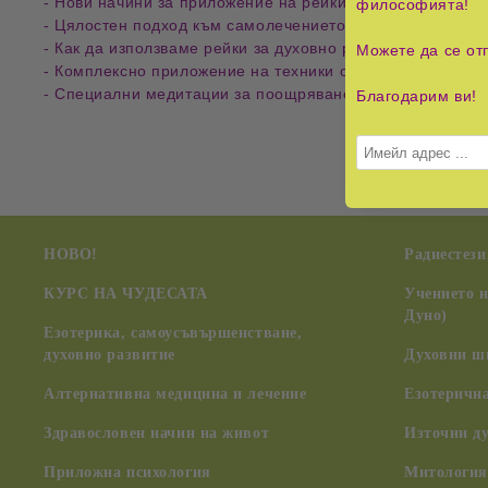
- Нови начини за приложение на рейки при лечение на в
философията!
- Цялостен подход към самолечението, включително леч
- Как да използваме рейки за духовно развитие и самоо
Можете да се от
- Комплексно приложение на техники от Западната и от 
- Специални медитации за поощряване на прозрението 
Благодарим ви!
НОВО!
Радиестези
КУРС НА ЧУДЕСАТА
Учението 
Дуно)
Езотерика, самоусъвършенстване,
духовно развитие
Духовни ш
Алтернативна медицина и лечение
Езотерична
Здравословен начин на живот
Източни д
Приложна психология
Митология,