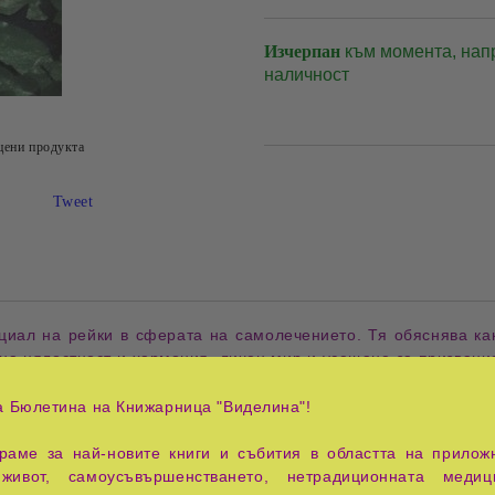
Изчерпан
към момента, нап
наличност
цени продукта
Tweet
нциал на рейки в сферата на самолечението. Тя обяснява ка
 на цялостност и хармония, личен мир и усещане за призвани
ски и лесноприложими техники.
а Бюлетина на Книжарница "Виделина"!
уващ рейки, независимо дали е 1-во, 2-ро, или 3-то ниво.
аме за най-новите книги и събития в областта на приложн
живот, самоусъвършенстването, нетрадиционната медиц