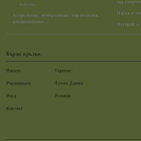
худ.творче
За жената
Наука и н
Астрология, номерология, хиромантия,
физиогномика
История и
Бързи връзки:
Начало
Търсене
Рекламации
Лични Данни
Вход
Условия
Контакт