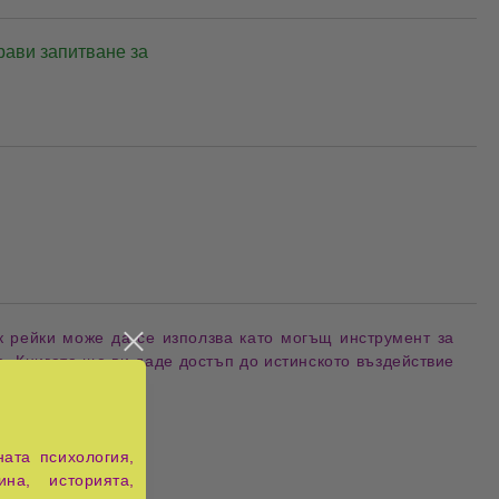
рави запитване за
Добави в желани
к рейки може да се използва като могъщ инструмент за
е. Книгата ще ви даде достъп до истинското въздействие
ата психология,
ина, историята,