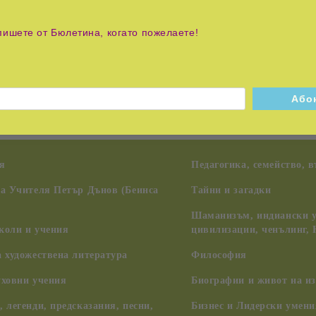
сички нива за по-здравословен и по-балансиран живот.
ениена психическите, емоционалните, социалните и екологич
познаване.
пишете от Бюлетина, когато пожелаете!
Източната рейки традиции.
и вдъхновението.
я
Педагогика, семейство, 
на Учителя Петър Дънов (Беинса
Тайни и загадки
Шаманизъм, индиански у
коли и учения
цивилизации, ченълинг,
 художествена литература
Философия
уховни учения
Биографии и живот на из
 легенди, предсказания, песни,
Бизнес и Лидерски умени