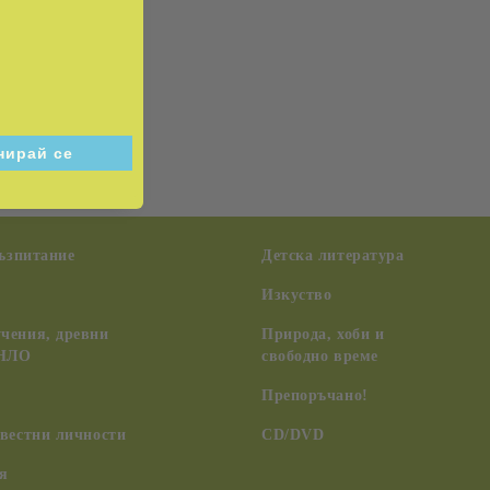
ните проблеми.
възпитание
Детска литература
Изкуство
чения, древни
Природа, хоби и
 НЛО
свободно време
Препоръчано!
вестни личности
CD/DVD
я