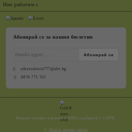
Ние работим с
Абонирай се за нашия бюлетин
zdravoslovie777@abv.bg
0876 771 331
GDPR
Нашият онлайн магазин е 100% съобразен с GDPR.
Моите лични данни