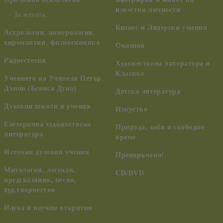
известни личности
За жената
Бизнес и Лидерски умения
Астрология, номерология,
хиромантия, физиогномика
Оказион
Радиестезия
Художествена литература и
Класика
Учението на Учителя Петър
Дънов (Беинса Дуно)
Детска литература
Духовни школи и учения
Изкуство
Езотерична художествена
Природа, хоби и свободно
литература
време
Източни духовни учения
Препоръчано!
Митология, легенди,
CD/DVD
предсказания, песни,
худ.творчество
Наука и научни открития