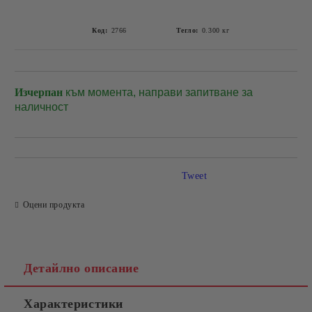
Код:
2766
Тегло:
0.300
кг
Изчерпан
към момента, направи запитване за
Добави в желани
наличност
Tweet
Оцени продукта
Детайлно описание
Характеристики