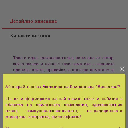
Детайлно описание
Характеристики
​Това е една прекрасна книга, написана от автор,
който живее и диша с тази тематика - знанието
пропива текста, правейки го полезно помагало за
посветения на науката. Книгата предоставя
убедително обобщение на картатаи насоки как
Абонирайте се за Бюлетина на Книжарница "Виделина"!
да мислим с терминологията на Четирите
Елемента.
Ще ви информираме за най-новите книги и събития в
Миша Норланд
областта на приложната психология, здравословния
живот, самоусъвършенстването, нетрадиционната
медицина, историята, философията!