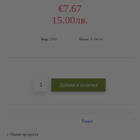
€7.67
15.00лв.
Код:
2763
Тегло:
0.100
кг
Добави в желани
Tweet
Оцени продукта