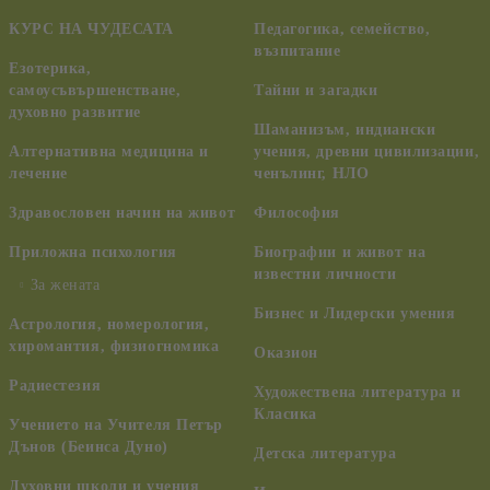
КУРС НА ЧУДЕСАТА
Педагогика, семейство,
възпитание
Езотерика,
самоусъвършенстване,
Тайни и загадки
духовно развитие
Шаманизъм, индиански
Алтернативна медицина и
учения, древни цивилизации,
лечение
ченълинг, НЛО
Здравословен начин на живот
Философия
Приложна психология
Биографии и живот на
известни личности
За жената
Бизнес и Лидерски умения
Астрология, номерология,
хиромантия, физиогномика
Оказион
Радиестезия
Художествена литература и
Класика
Учението на Учителя Петър
Дънов (Беинса Дуно)
Детска литература
Духовни школи и учения