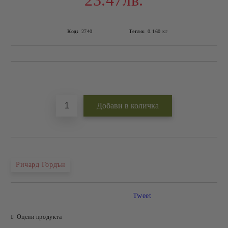
23.47лв.
Код:
2740
Тегло:
0.160
кг
Добави в желани
Ричард Гордън
Tweet
Оцени продукта