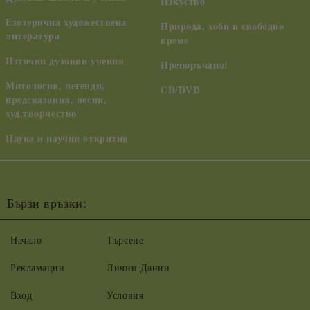
Изкуство
Езотерична художествена
Природа, хоби и свободно
литература
време
Източни духовни учения
Препоръчано!
Митология, легенди,
CD/DVD
предсказания, песни,
худ.творчество
Наука и научни открития
Бързи връзки:
Начало
Търсене
Рекламации
Лични Данни
Вход
Условия