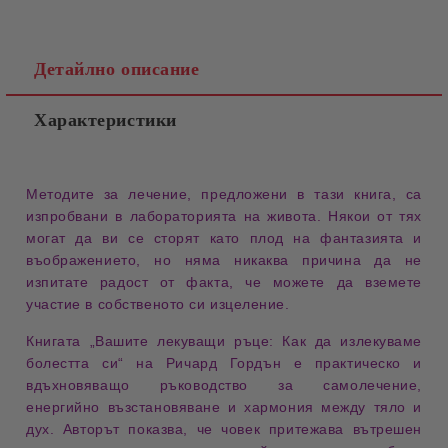
Детайлно описание
Характеристики
Методите за
лечение
, предложени в тази книга, са
изпробвани в лабораторията на живота
. Някои от тях
могат да ви се сторят като
плод на фантазията и
въображението
, но няма никаква причина да не
изпитате радост от факта, че можете да вземете
участие в собственото си изцеление
.
Книгата
„Вашите лекуващи ръце: Как да излекуваме
болестта си“
на
Ричард Гордън
е практическо и
вдъхновяващо ръководство за
самолечение,
енергийно възстановяване и хармония между тяло и
дух
. Авторът показва, че човек притежава
вътрешен