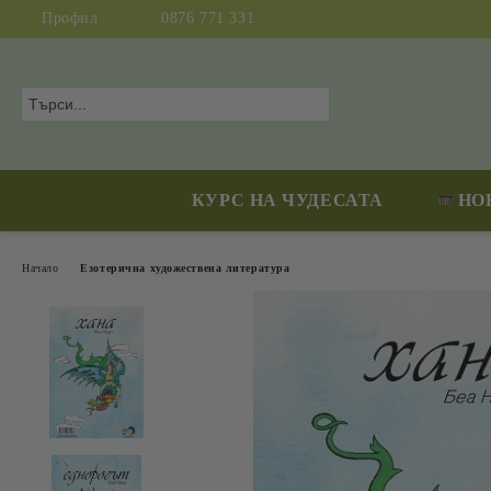
Профил
0876 771 331
КУРС НА ЧУДЕСАТА
НО
Начало
Езотерична художествена литература