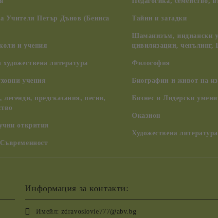
я
Педагогика, семейство, 
на Учителя Петър Дънов (Беинса
Тайни и загадки
Шаманизъм, индиански у
коли и учения
цивилизации, ченълинг,
 художествена литература
Философия
уховни учения
Биографии и живот на из
 легенди, предсказания, песни,
Бизнес и Лидерски умени
ство
Оказион
аучни открития
Художествена литература
 Съвременност
Информация за контакти:
Имейл:
zdravoslovie777@abv.bg