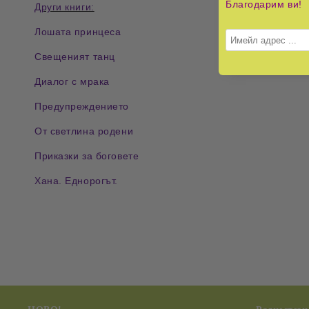
Благодарим ви!
Други книги:
Лошата принцеса
Свещеният танц
Диалог с мрака
Предупреждението
От светлина родени
Приказки за боговете
Хана. Еднорогът.