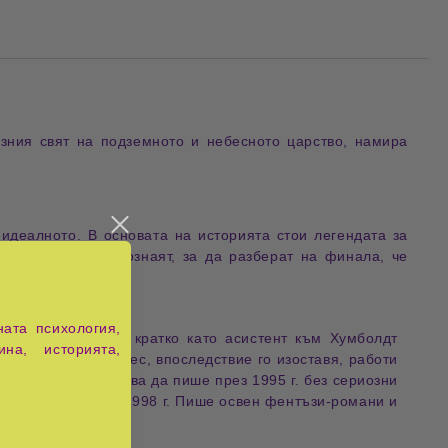
зния свят на подземното и небесното царство, намира
идеалното. В основата на историята стои легендата за
 се срещнат и опознаят, за да разберат на финала, че
ата психология,
гария. Работи за кратко като асистент към Хумболдт
ина, историята,
със собствен бизнес, впоследствие го изоставя, работи
с две деца. Започва да пише през 1995 г. без сериозни
ина родени"
през 1998 г. Пише освен фентъзи-романи и