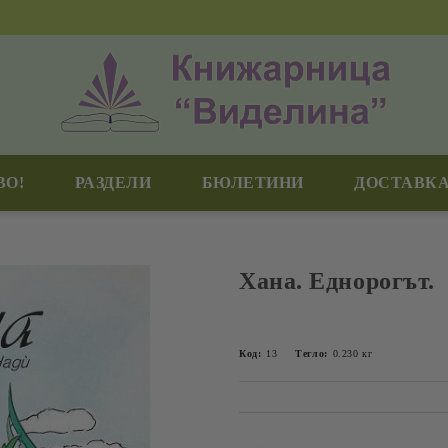
ВО!
РАЗДЕЛИ
БЮЛЕТИНИ
ДОСТАВКА
Хана. Еднорогът.
Код:
13
Тегло:
0.230
кг
Добави в желани