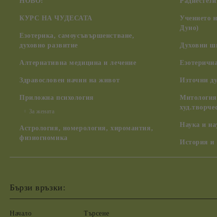
НОВО!
Радиестези
КУРС НА ЧУДЕСАТА
Учението 
Дуно)
Езотерика, самоусъвършенстване,
духовно развитие
Духовни ш
Алтернативна медицина и лечение
Езотерична
Здравословен начин на живот
Източни д
Приложна психология
Митология,
худ.творче
За жената
Наука и н
Астрология, номерология, хиромантия,
физиогномика
История и
Бързи връзки:
Начало
Търсене