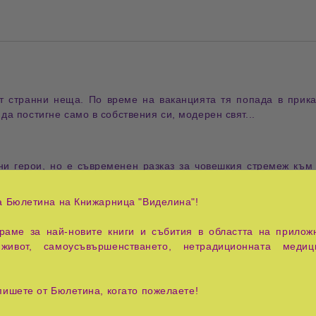
т странни неща. По време на ваканцията тя попада в прика
да постигне само в собствения си, модерен свят...
зни герои, но е съвременен разказ за човешкия стремеж към 
. В търсене на пътя към съвършенството шестима герои ще
а Бюлетина на Книжарница "Виделина"!
аме за най-новите книги и събития в областта на приложн
завършва физика в бившата СССР и живее от 1975 г. в Бъл
живот, самоусъвършенстването, нетрадиционната медиц
е 16 години програмист и проектант. Захваща се през 1991 г. 
рактика. Сега се оттегли от професионалния живот. Омъжена 
икува в края на 1996 г., последван от продължение
"От светл
пишете от Бюлетина, когато пожелаете!