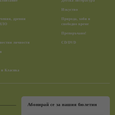
възпитание
Детска литература
Изкуство
чения, древни
Природа, хоби и
 НЛО
свободно време
Препоръчано!
вестни личности
CD/DVD
я
 и Класика
Абонирай се за нашия бюлетин