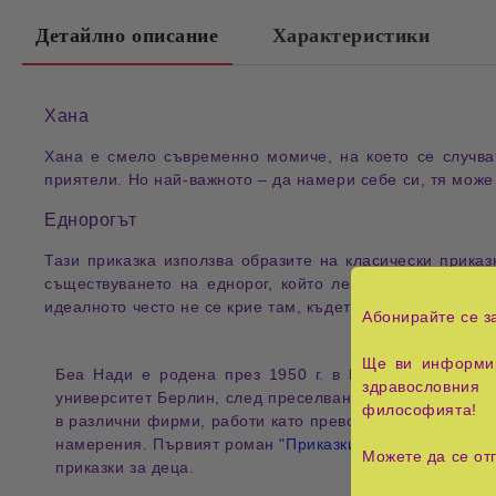
Детайлно описание
Характеристики
Хана
Хана е смело съвременно момиче, на което се случва
приятели. Но най-важното – да намери себе си, тя може 
Еднорогът
Тази приказка използва образите на класически прика
съществуването на еднорог, който лекува всеки недъг
идеалното често не се крие там, където го търсим.
Абонирайте се з
Ще ви информир
Беа Нади
е родена през 1950 г. в Германия (ГДР), 
здравословния 
университет Берлин, след преселването си в България 
философията!
в различни фирми, работи като преводач на свободна п
намерения. Първият роман
"Приказки за боговете"
публ
Можете да се от
приказки за деца.