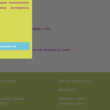
ата психология,
ина, историята,
ачините да се справим с тях.
то си, опирайки се на личния си опит.
възпитание
Детска литература
Изкуство
чения, древни
Природа, хоби и
 НЛО
свободно време