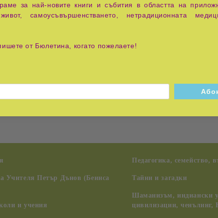
аме за най-новите книги и събития в областта на приложн
живот, самоусъвършенстването, нетрадиционната медиц
пишете от Бюлетина, когато пожелаете!
не е само популярно описание на болести като рака или на н
ия преход от лечението към профилактиката.
възможността сам да взема решения за опазването на здраве
я
Педагогика, семейство, 
на Учителя Петър Дънов (Беинса
Тайни и загадки
Шаманизъм, индиански у
коли и учения
цивилизации, ченълинг,