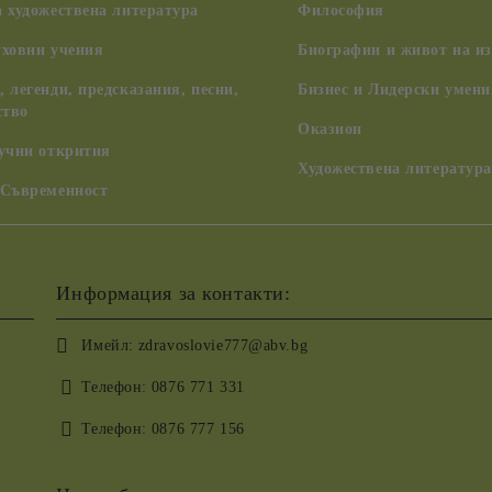
 художествена литература
Философия
уховни учения
Биографии и живот на из
 легенди, предсказания, песни,
Бизнес и Лидерски умени
ство
Оказион
аучни открития
Художествена литература
 Съвременност
Информация за контакти:
Имейл:
zdravoslovie777@abv.bg
Телефон:
0876 771 331
Телефон:
0876 777 156