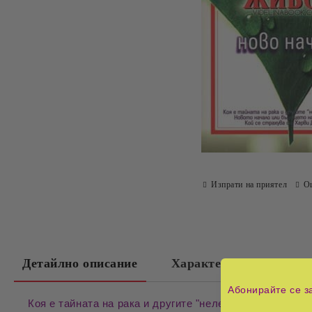
Изпрати на приятел
О
Детайлно описание
Характеристики
Абонирайте се з
Коя е тайната на рака и другите "нелечими" болести?