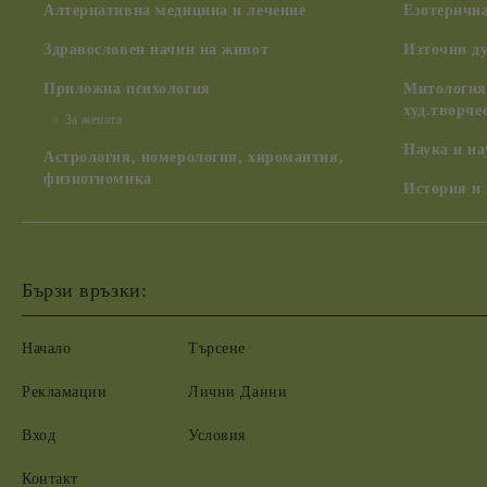
Алтернативна медицина и лечение
Езотерична
Здравословен начин на живот
Източни д
Приложна психология
Митология,
худ.творче
За жената
Наука и н
Астрология, номерология, хиромантия,
физиогномика
История и
Бързи връзки:
Начало
Търсене
Рекламации
Лични Данни
Вход
Условия
Контакт