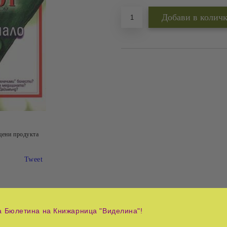
цени продукта
Tweet
а Бюлетина на Книжарница "Виделина"!