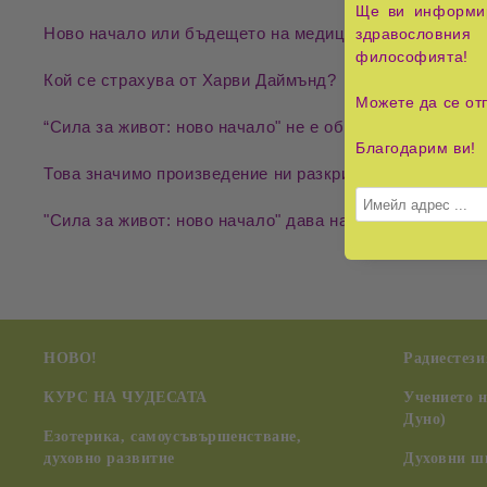
Ще ви информир
Ново начало или бъдещето на медицината?
здравословния 
философията!
Кой се страхува от Харви Даймънд?
Можете да се от
“Сила за живот: ново начало" не е обикновена книга, 
Благодарим ви!
Това значимо произведение ни разкрива стратегическ
"Сила за живот: ново начало" дава на отделния човек 
НОВО!
Радиестези
КУРС НА ЧУДЕСАТА
Учението 
Дуно)
Езотерика, самоусъвършенстване,
духовно развитие
Духовни ш