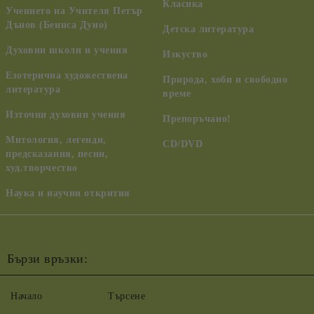
Класика
Учението на Учителя Петър
Дънов (Беинса Дуно)
Детска литература
Духовни школи и учения
Изкуство
Езотерична художествена
Природа, хоби и свободно
литература
време
Източни духовни учения
Препоръчано!
Митология, легенди,
CD/DVD
предсказания, песни,
худ.творчество
Наука и научни открития
Бързи връзки:
Начало
Търсене