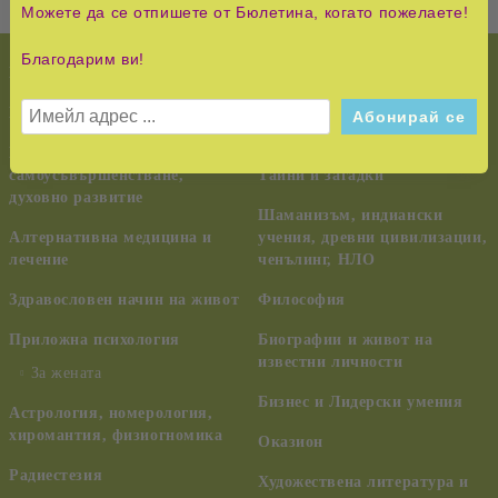
Можете да се отпишете от Бюлетина, когато пожелаете!
Благодарим ви!
НОВО!
История и Съвременност
КУРС НА ЧУДЕСАТА
Педагогика, семейство,
възпитание
Езотерика,
самоусъвършенстване,
Тайни и загадки
духовно развитие
Шаманизъм, индиански
Алтернативна медицина и
учения, древни цивилизации,
лечение
ченълинг, НЛО
Здравословен начин на живот
Философия
Приложна психология
Биографии и живот на
известни личности
За жената
Бизнес и Лидерски умения
Астрология, номерология,
хиромантия, физиогномика
Оказион
Радиестезия
Художествена литература и