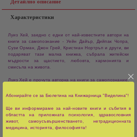
Детайлно описание
Характеристики
Луиз Хей, заедно с едни от най-известните автори на
книги за самопознание - Уейн Дайър, Дийпак Чопра,
Сузи Орман, Джон Грей, Кристиан Нортръп и други, ви
подаряват тази малка книжка, събрала житейски
мъдрости за щастието, любовта, хармонията и
смисъла на живота.
Луиз Хей е прочута авторка на книги за самопознание,
най-известните сред които са „Излекувай живота си",
„Излекувай тялото си" и „Вярвай в себе си". Те са
Абонирайте се за Бюлетина на Книжарница "Виделина"!
преведени на 29 езика в 35 страни. Повече от 25
години Л. Хей помага на милиони хора по света да
Ще ви информираме за най-новите книги и събития в
изградят увереност, самоуважение и любов към себе
областта на приложната психология, здравословния
си.
живот, самоусъвършенстването, нетрадиционната
медицина, историята, философията!