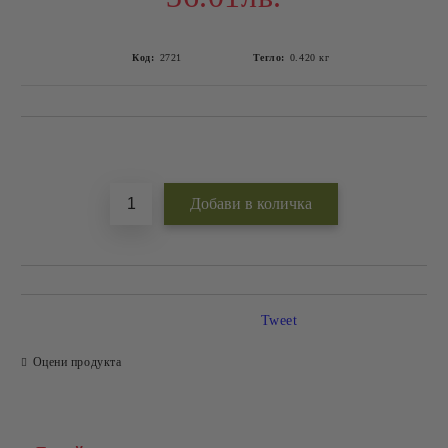
Код:
2721
Тегло:
0.420
кг
Добави в желани
Tweet
Оцени продукта