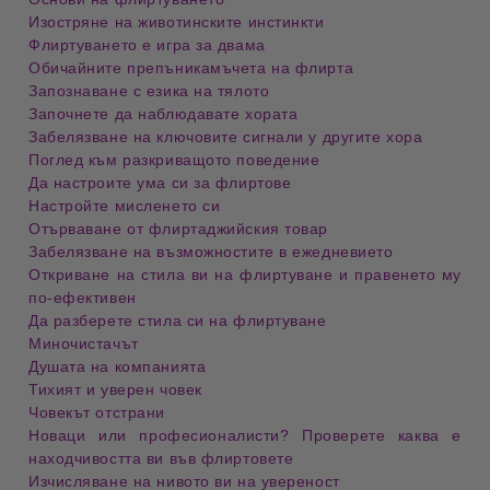
Изостряне на животинските инстинкти
Флиртуването е игра за двама
Обичайните препъникамъчета на флирта
Запознаване с езика на тялото
Започнете да наблюдавате хората
Забелязване на ключовите сигнали у другите хора
Поглед към разкриващото поведение
Да настроите ума си за флиртове
Настройте мисленето си
Отърваване от флиртаджийския товар
Забелязване на възможностите в ежедневието
Откриване на стила ви на флиртуване и правенето му
по-ефективен
Да разберете стила си на флиртуване
Миночистачът
Душата на компанията
Тихият и уверен човек
Човекът отстрани
Новаци или професионалисти? Проверете каква е
находчивостта ви във флиртовете
Изчисляване на нивото ви на увереност