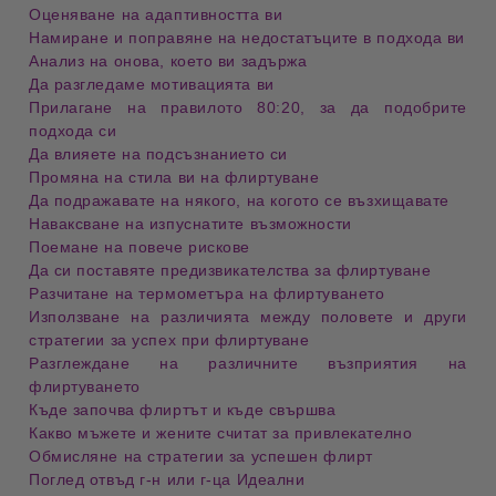
Оценяване на адаптивността ви
Намиране и поправяне на недостатъците в подхода ви
Анализ на онова, което ви задържа
Да разгледаме мотивацията ви
Прилагане на правилото 80:20, за да подобрите
подхода си
Да влияете на подсъзнанието си
Промяна на стила ви на флиртуване
Да подражавате на някого, на когото се възхищавате
Наваксване на изпуснатите възможности
Поемане на повече рискове
Да си поставяте предизвикателства за флиртуване
Разчитане на термометъра на флиртуването
Използване на различията между половете и други
стратегии за успех при флиртуване
Разглеждане на различните възприятия на
флиртуването
Къде започва флиртът и къде свършва
Какво мъжете и жените считат за привлекателно
Обмисляне на стратегии за успешен флирт
Поглед отвъд г-н или г-ца Идеални