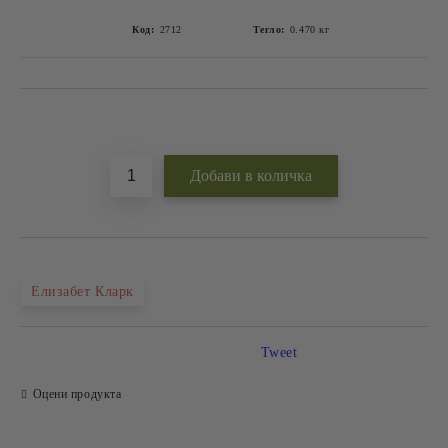
Код:
2712
Тегло:
0.470
кг
Добави в желани
Елизабет Кларк
Tweet
Оцени продукта