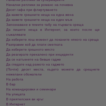
Начални реплики за романс на почивка
Десет гафа при флиртуването
Да кажете грешните неща на една жена
Да кажете грешните неща на един мъж
Запознаване в темите табу на първата среща
Да пишете неща в Интернет, за които после ще
съжалявате
Да изберете лош момент да поканите някого на среща
Разправии кой да плати сметката
Да изберете грешното място
Да реагирате прекалено при инциденти
Да се натъкнете на бивше гадже
Да гледате над рамото на гаджето
(Почти) десет места, където можете да срещнете
нежелани обожатели
На работа
В бар
На командировки и семинари
На улицата
В приятелския ви кръг
В Интернет