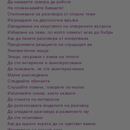
Да накарате хумора да работи
Не споменавайте бившите!
Отклоняване на разговора от спорни теми
Изграждане на двупосочна връзка
Овладяване на изкуството на отворените въпроси
Избиране на тема, по която човекът иска да бъбри
Как да пазите разговора от изчерпване
Преценявате реакцията на слушащия ви
Лингвистични знаци
Знаци, свързани с езика на тялото
Да сте интересни и заинтересовани
Да показвате, че сте заинтересовани
Малко разследване
Следвайте обичаите
Слушайте повече, говорете по-малко
Изпипвайте онова, което казвате
Да станете по-интересни
Да разпознавате моделите на разговор
Да следвате разговора в развитието му
Да сте позитивни
Как да карате хората да се чувстват важни
Имитиране на техния език