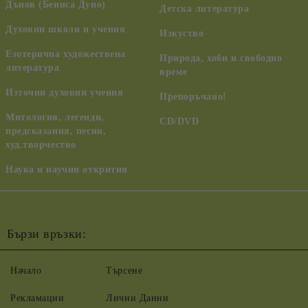
Дънов (Беинса Дуно)
Детска литература
Духовни школи и учения
Изкуство
Езотерична художествена
Природа, хоби и свободно
литература
време
Източни духовни учения
Препоръчано!
Митология, легенди,
CD/DVD
предсказания, песни,
худ.творчество
Наука и научни открития
Бързи връзки:
Начало
Търсене
Рекламации
Лични Данни