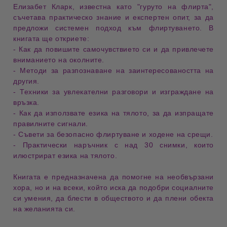
Елизабет Кларк, известна като
"гуруто на флирта"
,
съчетава
практическо знание
и
експертен опит
, за да
предложи системен подход към
флиртуването
. В
книгата ще откриете:
- Как да
повишите самочувствието си
и да привлечете
вниманието на околните
.
- Методи за
разпознаване на заинтересоваността
на
другия.
- Техники за
увлекателни разговори
и
изграждане на
връзка
.
- Как да използвате
езика на тялото
, за да изпращате
правилните
сигнали
.
- Съвети за
безопасно флиртуване
и
ходене на срещи
.
- Практически наръчник
с над
30 снимки
, които
илюстрират
езика на тялото
.
Книгата е предназначена да помогне на
необвързани
хора
, но и на всеки, който иска да
подобри социалните
си умения
,
да блести в обществото
и да
плени обекта
на желанията си
.