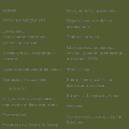
НОВО!
История и Съвременност
КУРС НА ЧУДЕСАТА
Педагогика, семейство,
възпитание
Езотерика,
самоусъвършенстване,
Тайни и загадки
духовно развитие
Шаманизъм, индиански
Алтернативна медицина и
учения, древни цивилизации,
лечение
ченълинг, НЛО
Здравословен начин на живот
Философия
Приложна психология
Биографии и живот на
известни личности
За жената
Бизнес и Лидерски умения
Астрология, номерология,
хиромантия, физиогномика
Оказион
Радиестезия
Художествена литература и
Класика
Учението на Учителя Петър