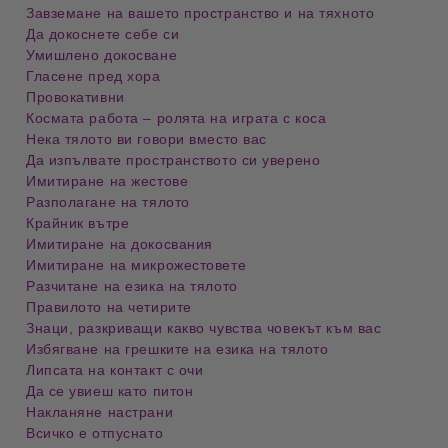
Завземане на вашето пространство и на тяхното
Да докоснете себе си
Умишлено докосване
Гласене пред хора
Провокативни
Космата работа – ролята на играта с коса
Нека тялото ви говори вместо вас
Да изпълвате пространството си уверено
Имитиране на жестове
Разполагане на тялото
Крайник вътре
Имитиране на докосвания
Имитиране на микрожестовете
Разчитане на езика на тялото
Правилото на четирите
Знаци, разкриващи какво чувства човекът към вас
Избягване на грешките на езика на тялото
Липсата на контакт с очи
Да се увиеш като питон
Накланяне настрани
Всичко е отпуснато