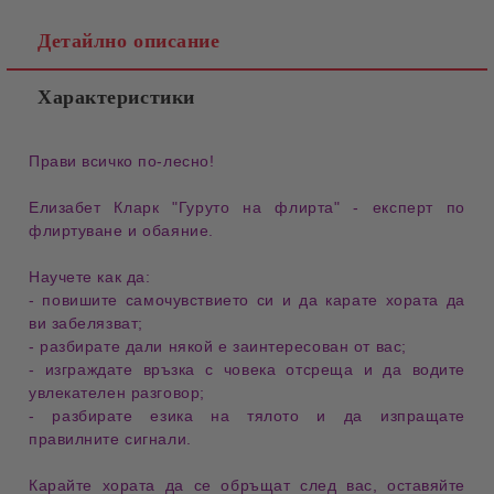
Детайлно описание
Характеристики
Прави всичко по-лесно!
Елизабет Кларк
"Гуруто на флирта"
- експерт по
флиртуване
и
обаяние
.
Научете как да:
- повишите самочувствието
си и да карате хората да
ви
забелязват
;
- разбирате
дали някой е
заинтересован
от вас;
- изграждате връзка
с човека отсреща и да водите
увлекателен разговор
;
- разбирате езика на тялото
и да изпращате
правилните
сигнали
.
Карайте хората да се обръщат след вас, оставяйте