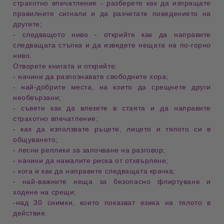
страхотно впечатление
- разберете как да изпращате
правилните
сигнали
и да разчитате
поведението
на
другите;
- следващото ниво
- открийте как да направите
следващата стъпка
и да изведете нещата на
по-горно
ниво
.
Отворете книгата и открийте:
- начини да разпознавате свободните хора
;
- най-добрите места
, на които да срещнете други
необвързани
;
- съвети
как да влезете в
стаята
и да направите
страхотно впечатление
;
- как да използвате
ръцете, лицето и тялото
си в
общуването
;
- лесни реплики
за започване на
разговор
;
- начини да намалите риска от отхвърляне
;
- кога и как да направите следващата крачка
;
- най-важните неща за безопасно флиртуване
и
ходене на срещи
;
-над
30 снимки
, които показват
езика на тялото в
действие
.