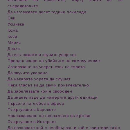
съсредоточите
Да изглеждате десет години по-млади
Очи
Усмивка
Кожа
Коса
Мирис
Дрехи
Да изглеждате и звучите уверено
Преодоляване на убийците на самочувствие
Използване на уверен език на тялото
Да звучите уверено
Да накарате хората да слушат
Нека гласът ви да звучи привлекателно
Да забелязвате кой е свободен
Да знаете къде да намерите други единаци
Търсене на любов в офиса
Флиртуване в баровете
Наслаждаване на неочаквани флиртове
Флиртуване в Интернет
Да познавате кой е необвързан и кой е заинтересован