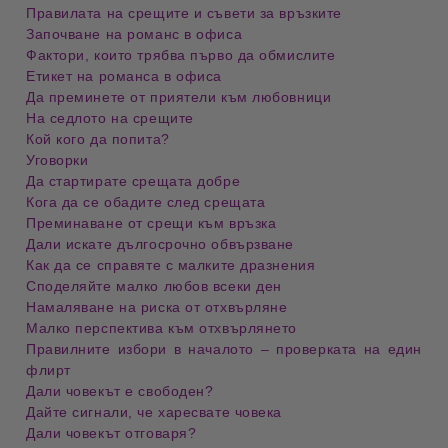
Правилата на срещите и съвети за връзките
Започване на романс в офиса
Фактори, които трябва първо да обмислите
Етикет на романса в офиса
Да преминете от приятели към любовници
На седлото на срещите
Кой кого да попита?
Уговорки
Да стартирате срещата добре
Кога да се обадите след срещата
Преминаване от срещи към връзка
Дали искате дългосрочно обвързване
Как да се справяте с малките дразнения
Споделяйте малко любов всеки ден
Намаляване на риска от отхвърляне
Малко перспектива към отхвърлянето
Правилните избори в началото – проверката на един
флирт
Дали човекът е свободен?
Дайте сигнали, че харесвате човека
Дали човекът отговаря?