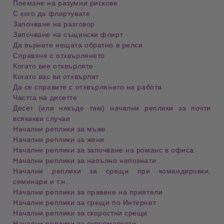
Поемане на разумни рискове
С кого да флиртувате
Започване на разговор
Започване на същински флирт
Да върнете нещата обратно в релси
Справяне с отхвърлянето
Когато вие отхвърляте
Когато вас ви отхвърлят
Да се справите с отхвърлянето на работа
Частта на десетте
Десет (или някъде там) начални реплики за почти
всякакви случаи
Начални реплики за мъже
Начални реплики за жени
Начални реплики за започване на романс в офиса
Начални реплики за напълно непознати
Начални реплики за срещи при командировки,
семинари и т.н.
Начални реплики за правене на приятели
Начални реплики за срещи по Интернет
Начални реплики за скоростни срещи
Начални реплики за супермаркети