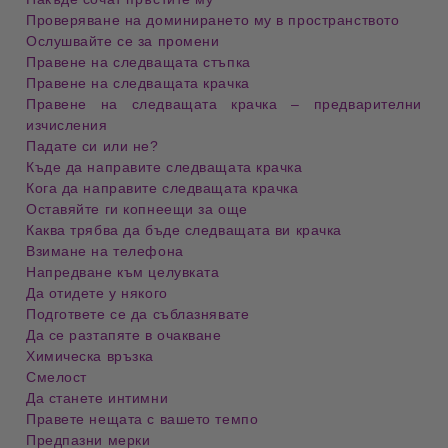
Проверяване на доминирането му в пространството
Ослушвайте се за промени
Правене на следващата стъпка
Правене на следващата крачка
Правене на следващата крачка – предварителни
изчисления
Падате си или не?
Къде да направите следващата крачка
Кога да направите следващата крачка
Оставяйте ги копнеещи за още
Каква трябва да бъде следващата ви крачка
Взимане на телефона
Напредване към целувката
Да отидете у някого
Подгответе се да съблазнявате
Да се разтапяте в очакване
Химическа връзка
Смелост
Да станете интимни
Правете нещата с вашето темпо
Предпазни мерки