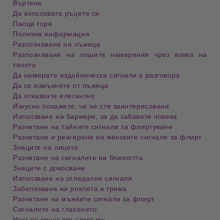
Въртене
Да използвате ръцете си
Палци горе
Полезна информация
Разпознаване на лъжеца
Разпознаване на лошите намерения чрез езика на
тялото
Да намирате издайнически сигнали в разговора
Да се измъкнете от лъжеца
Да отказвате елегантно
Изкусно покажете, че не сте заинтересовани
Използване на бариери, за да забавите човека
Разчитане на тайните сигнали за флиртуване
Разчитане и реагиране на женските сигнали за флирт
Знаците на лицето
Разчитане на сигналите на близостта
Знаците с докосване
Използване на огледални сигнали
Забелязване на роклята и грима
Разчитане на мъжките сигнали за флирт
Сигналите на гласенето
Накъде сочат пръстите му