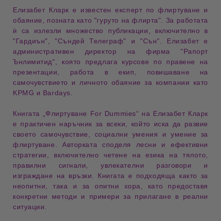
Елизабет Кларк е известен
експерт по флиртуване и
обаяние
, позната като
"гуруто на флирта"
. За работата
ѝ са излезли множество
публикации
, включително в
"Гардиън"
,
"Съндей Телеграф"
и
"Сън"
. Елизабет е
административен директор
на фирма
"Рапорт
Ънлимитид"
, която предлага
курсове по правене на
презентации
,
работа в екип
,
повишаване на
самочувствието
и
личното обаяние
за компании като
KPMG
и
Bardays
.
Книгата
„Флиртуване For Dummies“
на Елизабет Кларк
е практичен наръчник за всеки, който иска да развие
своето
самочувствие
,
социални умения
и
умение за
флиртуване
. Авторката споделя лесни и ефективни
стратегии, включително
четене на езика на тялото
,
правилни сигнали
,
увлекателни разговори
и
изграждане на връзки
. Книгата е подходяща както за
неопитни
, така и за
опитни
хора, като предоставя
конкретни методи и примери за прилагане в реални
ситуации.