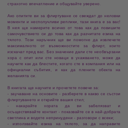
страхотно впечатление
и
общувайте уверено
.
Ако опитите ви за
флиртуване
се свеждат до
неловки
моменти
и
несполучливи реплики
, тази книга е за вас!
В нея ще намерите всичко от това как да
повишите
самочувствието
си до това как да
разчитате езика на
тялото
. Този наръчник ще ви помогне да извлечете
максималното от
възможностите за флирт
, които
изскачат пред вас. Без значение дали сте
необвързани
хора
с опит или сте
новаци в ухажването
, може да
научите как да
блестите
, когато сте в
компания
или на
официални събития
, и как да
плените обекта на
желанията
си.
В книгата ще научите и прочетете повече за:
- заучаване на основите
- разберете в какво се състои
флиртуването
и открийте вашия
стил
;
- накарайте хората да ви забелязват
и
осъществявайте
контакт
- показвайте се в най-добрата
светлина
и водете
непринудени - разговори
с всеки;
- използвайте езика на тялото
, за да направите