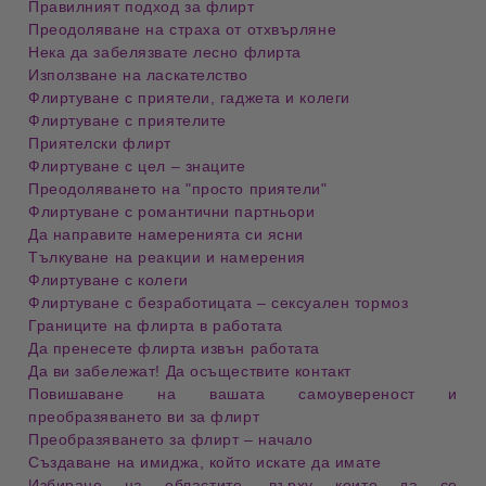
Правилният подход за флирт
Преодоляване на страха от отхвърляне
Нека да забелязвате лесно флирта
Използване на ласкателство
Флиртуване с приятели, гаджета и колеги
Флиртуване с приятелите
Приятелски флирт
Флиртуване с цел – знаците
Преодоляването на "просто приятели"
Флиртуване с романтични партньори
Да направите намеренията си ясни
Тълкуване на реакции и намерения
Флиртуване с колеги
Флиртуване с безработицата – сексуален тормоз
Границите на флирта в работата
Да пренесете флирта извън работата
Да ви забележат! Да осъществите контакт
Повишаване на вашата самоувереност и
преобразяването ви за флирт
Преобразяването за флирт – начало
Създаване на имиджа, който искате да имате
Избиране на областите, върху които да се