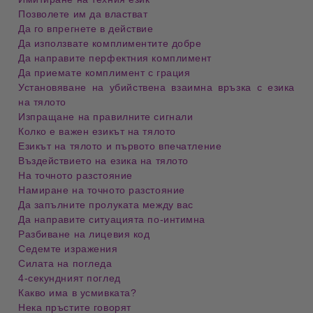
Позволете им да властват
Да го впрегнете в действие
Да използвате комплиментите добре
Да направите перфектния комплимент
Да приемате комплимент с грация
Установяване на убийствена взаимна връзка с езика
на тялото
Изпращане на правилните сигнали
Колко е важен езикът на тялото
Езикът на тялото и първото впечатление
Въздействието на езика на тялото
На точното разстояние
Намиране на точното разстояние
Да запълните пролуката между вас
Да направите ситуацията по-интимна
Разбиване на лицевия код
Седемте изражения
Силата на погледа
4-секундният поглед
Какво има в усмивката?
Нека пръстите говорят