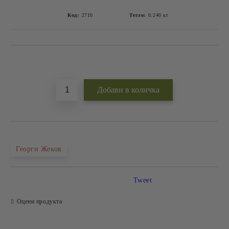
Код:
2710
Тегло:
0.240
кг
Добави в желани
Георги Жеков
Tweet
Оцени продукта