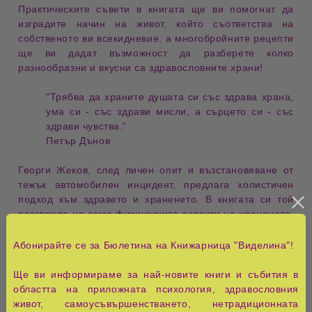
Практическите съвети
в книгата ще ви помогнат да
изградите
начин на живот
, който съответства на
собственото ви
всекидневие
, а многобройните
рецепти
ще ви дадат възможност да разберете колко
разнообразни
и
вкусни
са
здравословните храни
!
"Трябва да
храните душата
си със
здрава храна
,
ума си - със
здрави мисли
, а сърцето си - със
здрави чувства
."
Петър Дънов
Георги Жеков, след личен опит и възстановяване от
тежък автомобилен инцидент
, предлага
холистичен
подход
към
здравето
и
храненето
. В книгата си той
разглежда не само
физическите аспекти
на
храненето
,
но и
емоционалните
и
психологическите фактори
,
които влияят на нашите
хранителни навици
. Той
Абонирайте се за Бюлетина на Книжарница "Виделина"!
подчертава важността на
осъзнатото хранене
и
изграждането на
здравословни отношения с храната
,
Ще ви информираме за най-новите книги и събития в
които не се основават на
ограничения
и
забрани
.
областта на приложната психология, здравословния
живот, самоусъвършенстването, нетрадиционната