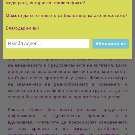
Жеков представя концепцията за "
хранене с
медицина, историята, философията!
внимание
", което включва осъзнаване на
сигналите на
тялото
, като
глад
и
ситост
, и адаптиране на
Можете да се отпишете от Бюлетина, когато пожелаете!
хранителните навици
към
индивидуалните нужди
и
предпочитания
. Той също така обсъжда влиянието на
Благодарим ви!
емоциите върху храненето
и предлага стратегии за
справяне с
емоционалното хранене
.
Практическите съвети в книгата включват създаване на
персонализиран хранителен режим
, който съответства
на
ежедневието
и
предпочитанията
на читателя, както
и
рецепти за здравословни и вкусни ястия
, които могат
да бъдат лесно приготвени у дома. Жеков акцентира
на значението на
разнообразието в храненето
и
включването на различни
хранителни групи
, за да се
осигури
балансиран прием на хранителни вещества
.
Книгата
Живот без диети
не само предоставя
информация за
здравословно хранене
, но и
вдъхновява читателите да
преосмислят отношението
си към храната
и да изградят
устойчиви и
здравословни навици
, които да ги подкрепят в